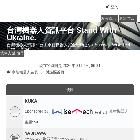
登入
沒有回覆的主題
最近討論的主題
台灣機器人資訊平台 Stand With
Ukraine.
台灣機器人資訊平台由卓智機器人完全贊助提供/ Sponser: Wise-Tech
Robot, Taiwan
技術支援
搜尋
現在的時間是 2026年 8月 7日, 06:31
卓智機器人首頁
討論區首頁
硬體
KUKA
Sponsored by
卓智機器人
主題:
54
YASKAWA
YASKAWA機器手臂/ YASKAWA Robot