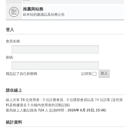
推薦與站務
給本站的建議以及站務公告
登入
會員名稱:
密碼:
我忘記了自己的密碼
記得我
誰在線上
線上共有
74
位使用者：0 位註冊會員、0 位隱形會員以及 74 位訪客 (這些資
料是根據過去 5 分鐘內使用者的活動記錄)
最高線上人數記錄為
724
人 [記錄時間：
2026年 6月 25日, 15:46
]
統計資料