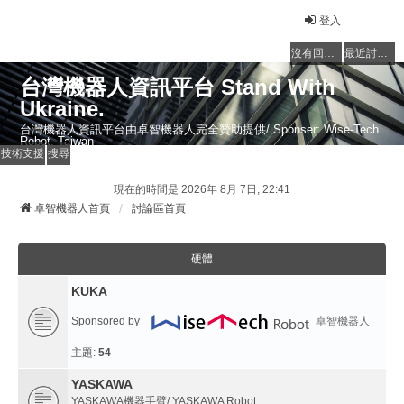
登入
沒有回覆的主題
最近討論的主題
台灣機器人資訊平台 Stand With
Ukraine.
台灣機器人資訊平台由卓智機器人完全贊助提供/ Sponser: Wise-Tech
Robot, Taiwan
技術支援
搜尋
現在的時間是 2026年 8月 7日, 22:41
卓智機器人首頁
討論區首頁
硬體
KUKA
Sponsored by
卓智機器人
主題:
54
YASKAWA
YASKAWA機器手臂/ YASKAWA Robot