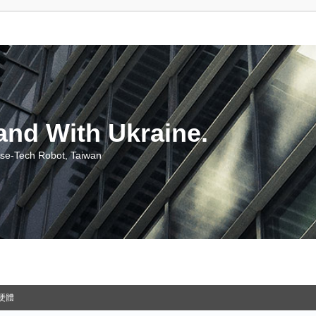
With Ukraine.
ch Robot, Taiwan
硬體