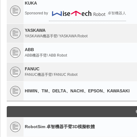
KUKA
Sponsored by
卓智機器人
YASKAWA
YASKAWA機器手臂/ YASKAWA Robot
ABB
ABB機器手臂/ ABB Robot
FANUC
FANUC機器手臂/ FANUC Robot
HIWIN、TM、DELTA、NACHI、EPSON、KAWASAKI
RobotSim 卓智機器手臂3D模擬軟體