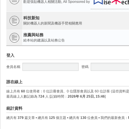
歡迎張貼機器人相關活動, All Sponsored by
科技新知
關於機器人的新聞及機器手臂相關應用
推薦與站務
給本站的建議以及站務公告
登入
會員名稱:
密碼:
誰在線上
線上共有
60
位使用者：0 位註冊會員、0 位隱形會員以及 60 位訪客 (這些資料
最高線上人數記錄為
724
人 [記錄時間：
2026年 6月 25日, 15:46
]
統計資料
總共有
379
篇文章 • 總共有
125
個主題 • 總共有
130
位會員 • 我們的最新會員：