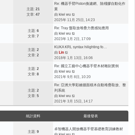
最
Re: 機器手臂Piston換濾網、除殘膠自動化作
後
主題:
21
業
發
檢
文章:
47
由
kiwi wu
表
視
2025年 11月 25日, 14:23
最
Re: Tray 盤取放堆疊力覺感知應用
後
主題:
6
檢
由
kiwi wu
發
文章:
7
視
2023年 1月 2日, 17:09
表
最
KUKA KRL syntax hilighting fo…
後
主題:
2
檢
由
Lin
發
文章:
2
視
2018年 1月 13日, 16:06
表
最
Re: 國立工藝中心機器手臂木材雕刻實例
後
主題:
2
檢
由
kiwi wu
發
文章:
8
視
2021年 9月 8日, 10:20
表
最
Re: 亞洲大學彩繪牆面積木自動堆疊取放、整
後
主題:
2
列系統
發
檢
文章:
5
由
kiwi wu
表
視
2021年 3月 15日, 14:17
最
後
統計資料
最後發表
發
表
卓智機器人開放機器手臂基礎教育訓練教材
主題:
9
檢
由
kiwi wu