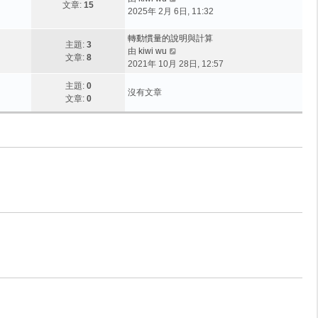
文章:
15
視
2025年 2月 6日, 11:32
最
後
轉動慣量的說明與計算
主題:
3
發
檢
由
kiwi wu
文章:
8
表
視
2021年 10月 28日, 12:57
最
主題:
0
後
沒有文章
文章:
0
發
表