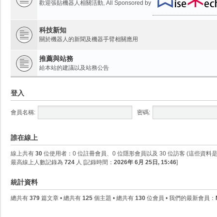
歡迎張貼機器人相關活動, All Sponsored by
科技新知
關於機器人的新聞及機器手臂相關應用
推薦與站務
給本站的建議以及站務公告
登入
會員名稱:
密碼:
誰在線上
線上共有
30
位使用者：0 位註冊會員、0 位隱形會員以及 30 位訪客 (這些資料
最高線上人數記錄為
724
人 [記錄時間：
2026年 6月 25日, 15:46
]
統計資料
總共有
379
篇文章 • 總共有
125
個主題 • 總共有
130
位會員 • 我們的最新會員：