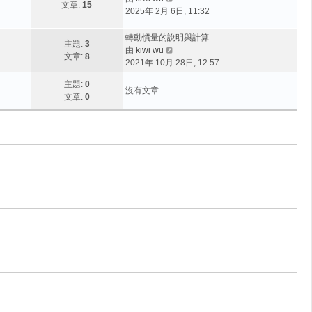
文章:
15
視
2025年 2月 6日, 11:32
最
後
轉動慣量的說明與計算
主題:
3
發
檢
由
kiwi wu
文章:
8
表
視
2021年 10月 28日, 12:57
最
主題:
0
後
沒有文章
文章:
0
發
表