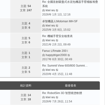
Re: 全國首創吸盤式水泥包機器手臂棧板堆疊
主題:
54
系統
檢
文章:
247
由
kiwi wu
視
2026年 1月 1日, 12:16
最
卓智機器人Motoman MH-5F
後
主題:
4
檢
由
kiwi wu
發
文章:
6
視
2025年 3月 8日, 15:02
表
最
Re: 機械手臂安全檢查表
後
主題:
5
檢
由
kiwi wu
發
文章:
6
視
2021年 2月 2日, 09:49
表
最
Fanuc LRmate 200 i
後
主題:
1
檢
由
happytriger2000
發
文章:
1
視
2017年 8月 30日, 00:49
表
最
Re: Summit View 600/800 Summi…
後
主題:
2
檢
由
kiwi wu
發
文章:
5
視
2020年 4月 15日, 11:48
表
最
後
統計資料
最後發表
發
表
Re: RobotSim 3D 智慧噴塗軟體
主題:
14
檢
由
kiwi wu
文章:
18
視
2026年 7月 26日, 11:54