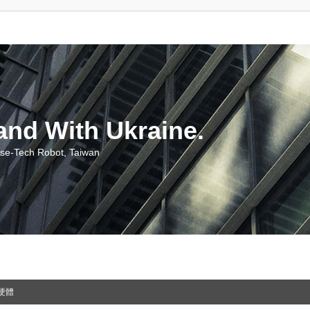
With Ukraine.
ch Robot, Taiwan
硬體