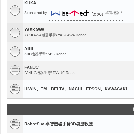
KUKA
Sponsored by
卓智機器人
YASKAWA
YASKAWA機器手臂/ YASKAWA Robot
ABB
ABB機器手臂/ ABB Robot
FANUC
FANUC機器手臂/ FANUC Robot
HIWIN、TM、DELTA、NACHI、EPSON、KAWASAKI
RobotSim 卓智機器手臂3D模擬軟體