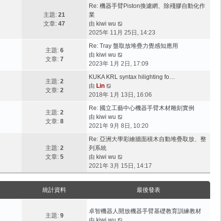
最
Re: 機器手臂Piston換濾網、除殘膠自動化作
後
主題:
21
業
發
檢
文章:
47
由
kiwi wu
表
視
2025年 11月 25日, 14:23
最
Re: Tray 盤取放堆疊力覺感知應用
後
主題:
6
檢
由
kiwi wu
發
文章:
7
視
2023年 1月 2日, 17:09
表
最
KUKA KRL syntax hilighting fo…
後
主題:
2
檢
由
Lin
發
文章:
2
視
2018年 1月 13日, 16:06
表
最
Re: 國立工藝中心機器手臂木材雕刻實例
後
主題:
2
檢
由
kiwi wu
發
文章:
8
視
2021年 9月 8日, 10:20
表
最
Re: 亞洲大學彩繪牆面積木自動堆疊取放、整
後
主題:
2
列系統
發
檢
文章:
5
由
kiwi wu
表
視
2021年 3月 15日, 14:17
最
後
統計資料
最後發表
發
表
卓智機器人開放機器手臂基礎教育訓練教材
主題:
9
檢
由
kiwi wu