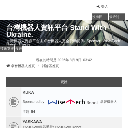
登入
沒有回覆的主題
最近討論的主題
台灣機器人資訊平台 Stand With
Ukraine.
台灣機器人資訊平台由卓智機器人完全贊助提供/ Sponser: Wise-Tech
Robot, Taiwan
技術支援
搜尋
現在的時間是 2026年 8月 9日, 03:42
卓智機器人首頁
討論區首頁
硬體
KUKA
Sponsored by
卓智機器人
主題:
54
YASKAWA
YASKAWA機器手臂/ YASKAWA Robot