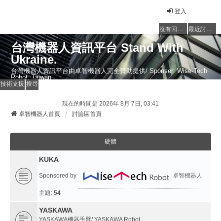
登入
沒有回覆的主題
最近討論的主題
台灣機器人資訊平台 Stand With
Ukraine.
台灣機器人資訊平台由卓智機器人完全贊助提供/ Sponser: Wise-Tech
Robot, Taiwan
技術支援
搜尋
現在的時間是 2026年 8月 7日, 03:41
卓智機器人首頁
討論區首頁
硬體
KUKA
Sponsored by
卓智機器人
主題:
54
YASKAWA
YASKAWA機器手臂/ YASKAWA Robot