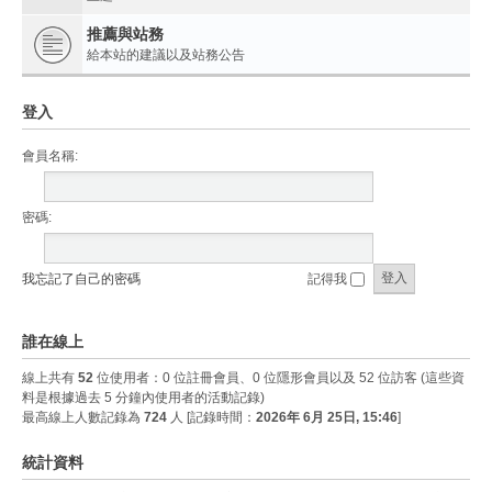
推薦與站務
給本站的建議以及站務公告
登入
會員名稱:
密碼:
我忘記了自己的密碼
記得我
誰在線上
線上共有
52
位使用者：0 位註冊會員、0 位隱形會員以及 52 位訪客 (這些資
料是根據過去 5 分鐘內使用者的活動記錄)
最高線上人數記錄為
724
人 [記錄時間：
2026年 6月 25日, 15:46
]
統計資料