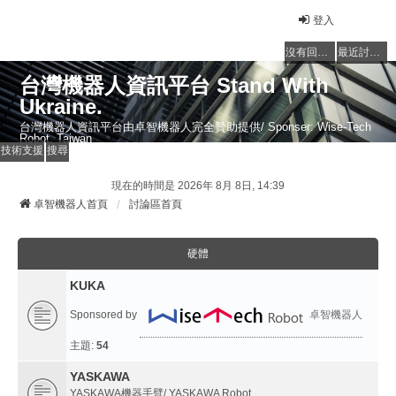
登入
沒有回覆的主題
最近討論的主題
台灣機器人資訊平台 Stand With
Ukraine.
台灣機器人資訊平台由卓智機器人完全贊助提供/ Sponser: Wise-Tech
Robot, Taiwan
技術支援
搜尋
現在的時間是 2026年 8月 8日, 14:39
卓智機器人首頁
討論區首頁
硬體
KUKA
Sponsored by
卓智機器人
主題:
54
YASKAWA
YASKAWA機器手臂/ YASKAWA Robot