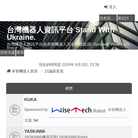
登入
沒有回覆的主題
最近討論的主題
台灣機器人資訊平台 Stand With
Ukraine.
台灣機器人資訊平台由卓智機器人完全贊助提供/ Sponser: Wise-Tech
Robot, Taiwan
技術支援
搜尋
現在的時間是 2026年 8月 8日, 23:38
卓智機器人首頁
討論區首頁
硬體
KUKA
Sponsored by
卓智機器人
主題:
54
YASKAWA
YASKAWA機器手臂/ YASKAWA Robot