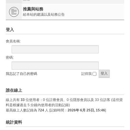
推薦與站務
給本站的建議以及站務公告
登入
會員名稱:
密碼:
我忘記了自己的密碼
記得我
誰在線上
線上共有
33
位使用者：0 位註冊會員、0 位隱形會員以及 33 位訪客 (這些資
料是根據過去 5 分鐘內使用者的活動記錄)
最高線上人數記錄為
724
人 [記錄時間：
2026年 6月 25日, 15:46
]
統計資料