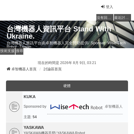
登入
沒有回覆的主題
最近討論的主題
台灣機器人資訊平台 Stand With
Ukraine.
台灣機器人資訊平台由卓智機器人完全贊助提供/ Sponser: Wise-Tech
Robot, Taiwan
技術支援
搜尋
現在的時間是 2026年 8月 9日, 03:21
卓智機器人首頁
討論區首頁
硬體
KUKA
Sponsored by
卓智機器人
主題:
54
YASKAWA
YASKAWA機器手臂/ YASKAWA Robot