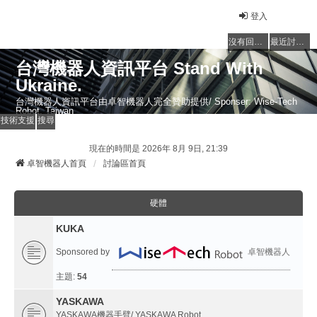
登入
沒有回覆的主題
最近討論的主題
台灣機器人資訊平台 Stand With
Ukraine.
台灣機器人資訊平台由卓智機器人完全贊助提供/ Sponser: Wise-Tech
Robot, Taiwan
技術支援
搜尋
現在的時間是 2026年 8月 9日, 21:39
卓智機器人首頁
討論區首頁
硬體
KUKA
Sponsored by
卓智機器人
主題:
54
YASKAWA
YASKAWA機器手臂/ YASKAWA Robot