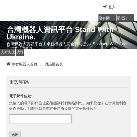
登入
沒有回覆的主題
最近討論的主題
台灣機器人資訊平台 Stand With
Ukraine.
台灣機器人資訊平台由卓智機器人完全贊助提供/ Sponser: Wise-Tech
Robot, Taiwan
技術支援
搜尋
卓智機器人首頁
討論區首頁
重設密碼
電子郵件位址:
您輸入的電子郵件位址必須能讓我們聯絡到您。如果您從未在會員控制台
做過更動，那麼它就是您註冊時所提供的電子郵件位址。