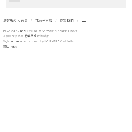
卓智機器人首頁
討論區首頁
聯繫我們
Powered by
phpBB
® Forum Software © phpBB Limited
正體中文語系由
竹貓星球
維護製作
Style
we_universal
created by INVENTEA & v12mike
隱私
|
條款