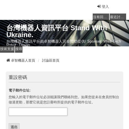
登入
沒有回覆的主題
最近討論的主題
台灣機器人資訊平台 Stand With
Ukraine.
台灣機器人資訊平台由卓智機器人完全贊助提供/ Sponser: Wise-Tech
Robot, Taiwan
技術支援
搜尋
卓智機器人首頁
討論區首頁
重設密碼
電子郵件位址:
您輸入的電子郵件位址必須能讓我們聯絡到您。如果您從未在會員控制台
做過更動，那麼它就是您註冊時所提供的電子郵件位址。