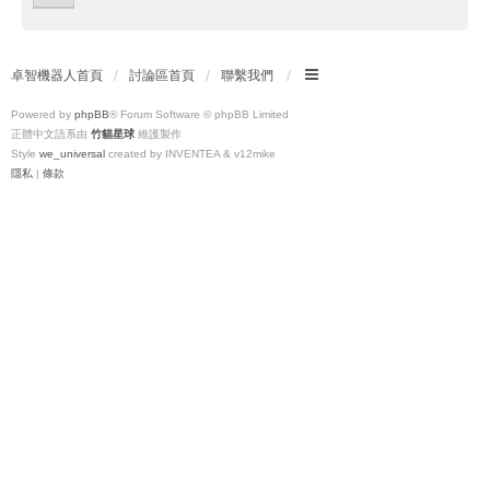
卓智機器人首頁
討論區首頁
聯繫我們
Powered by
phpBB
® Forum Software © phpBB Limited
正體中文語系由
竹貓星球
維護製作
Style
we_universal
created by INVENTEA & v12mike
隱私
|
條款