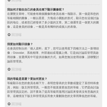
我如何才能在自己的會員名稱下顯示圖像呢？
在瀏覽文章時，可能會有兩個圖像和會員名稱一塊顯示。第一個是和您的
等級相關的圖像，一般以星星、方塊或小圓點的形式，顯示您在這個討論
區的地位，或者您已經發表了多少篇的文章。第二個通常是一個更大的圖
像，這是會員的頭像，一般是具有獨特的或個人的表徵。
回頂端
我要如何顯示頭像？
在會員控制台的「個人資料」底下，您可以使用底下四種方法之一新增頭
像：Gravatar、系統相簿、外部連結或電腦上傳。它是由討論區管理員啟
用頭像，並選擇其中可提供頭像的方式。如果您無法使用頭像，請聯繫討
論區管理員。
回頂端
我的等級是甚麼？要如何更改？
等級顯示在您的會員名稱下方，表明您發表的文章數或鑒定了某些特殊會
員，例如：版主與管理員。一般您不能直接更改您的等級，它們是由討論
區管理員設定的。請不要為了提高等級而濫用討論區來發表沒有意義的文
章。這種情況下版主和管理員反而會大量刪除您的文章而降低您的等級。
回頂端