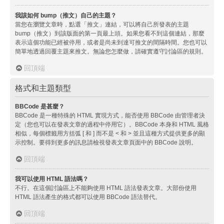
我該如何 bump（推文）自己的主題？
當您在瀏覽文章時，點選「推文」連結，可以將自己所發表的主題
bump（推文）到該版面的第一頁最上頭。如果您看不到這個連結，那麼
表示這個功能已經被停用，或者是尚未到達可推文的間隔時間。您也可以
簡單地透過回覆主題來推文。無論您怎麼做，請確實遵守討論區的規則。
回頂端
格式和主題類型
BBCode 是甚麼？
BBCode 是一種特殊的 HTML 實現方式，能否使用 BBCode 由管理者決
定（您也可以在發表文章的過程中停用它）。BBCode 本身和 HTML 風格
相似，每個標籤用方括弧 [ 和 ] 而不是 < 和 > 並且這種方式提供更多的顯
示控制。要得到更多的訊息請檢視發表文章頁面中的 BBCode 說明。
回頂端
我可以使用 HTML 語法嗎？
不行。在這個討論區上不能夠使用 HTML 語法發表文章。大部份使用
HTML 語法產生的格式都可以使用 BBCode 語法替代。
回頂端