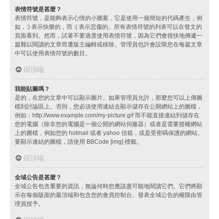
表情符號是甚麼？
表情符號，是能夠表示心情的小圖案，它是使用一個簡短的代碼產生，例
如，:) 表示快樂的，而 :( 表示悲傷的。所有表情符號的列表可以在發文的
頁面看到。然而，試著不要過度使用表情符號，因為它們會很快地傳遞一
篇難以閱讀的文章而遭版主編輯或移除。管理員也許會設限您在每篇文章
中可以使用表情符號的數目。
回頂端
我能貼圖嗎？
是的，在您的文章中可以顯示圖片。如果管理員允許，那麼您可以上傳圖
檔到討論區上。否則，您必須使用連結去顯示儲存在公開網站上的圖檔，
例如：http://www.example.com/my-picture.gif 而不能直接連結到儲存在
您的電腦（除非您的電腦是一個公開的網站伺服器）或者是需要授權網站
上的圖檔，例如您的 hotmail 或者 yahoo 信箱，或是受密碼保護的網站。
要顯示連結的圖檔，請使用 BBCode [img] 標籤。
回頂端
全域公告是甚麼？
全域公告包含重要的資訊，無論何時您應該盡可能地閱讀它們。它們將顯
示在每個版面的最頂端和包含您的會員控制台。發表全域公告的權限由管
理員授予。