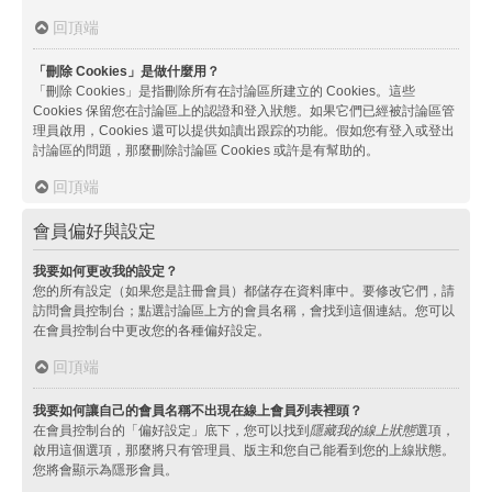
回頂端
「刪除 Cookies」是做什麼用？
「刪除 Cookies」是指刪除所有在討論區所建立的 Cookies。這些
Cookies 保留您在討論區上的認證和登入狀態。如果它們已經被討論區管
理員啟用，Cookies 還可以提供如讀出跟踪的功能。假如您有登入或登出
討論區的問題，那麼刪除討論區 Cookies 或許是有幫助的。
回頂端
會員偏好與設定
我要如何更改我的設定？
您的所有設定（如果您是註冊會員）都儲存在資料庫中。要修改它們，請
訪問會員控制台；點選討論區上方的會員名稱，會找到這個連結。您可以
在會員控制台中更改您的各種偏好設定。
回頂端
我要如何讓自己的會員名稱不出現在線上會員列表裡頭？
在會員控制台的「偏好設定」底下，您可以找到
隱藏我的線上狀態
選項，
啟用這個選項，那麼將只有管理員、版主和您自己能看到您的上線狀態。
您將會顯示為隱形會員。