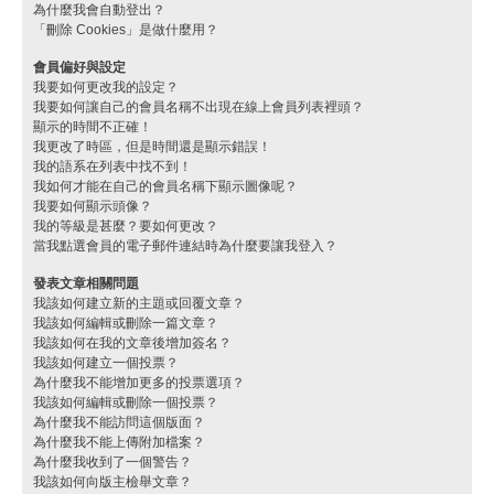
為什麼我會自動登出？
「刪除 Cookies」是做什麼用？
會員偏好與設定
我要如何更改我的設定？
我要如何讓自己的會員名稱不出現在線上會員列表裡頭？
顯示的時間不正確！
我更改了時區，但是時間還是顯示錯誤！
我的語系在列表中找不到！
我如何才能在自己的會員名稱下顯示圖像呢？
我要如何顯示頭像？
我的等級是甚麼？要如何更改？
當我點選會員的電子郵件連結時為什麼要讓我登入？
發表文章相關問題
我該如何建立新的主題或回覆文章？
我該如何編輯或刪除一篇文章？
我該如何在我的文章後增加簽名？
我該如何建立一個投票？
為什麼我不能增加更多的投票選項？
我該如何編輯或刪除一個投票？
為什麼我不能訪問這個版面？
為什麼我不能上傳附加檔案？
為什麼我收到了一個警告？
我該如何向版主檢舉文章？