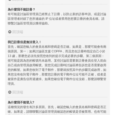
為什麼我不能註冊？
有可能是討論區管理員已經禁止了註冊，以防止新的訪客申請。或是討論
區管理者封鎖了您所連線的 IP 位址或者禁用您想要註冊的會員名稱。請
聯繫討論區管理員以獲得協助。
回頂端
我已註冊但是無法登入！
首先，確認您輸入的會員名稱和密碼是否正確。如果是，那麼可能會有兩
個原因。第一：如果討論區支援 COPPA，而且您在註冊時指定自己小於
13 歲，那麼您必須先按照您收到的提示完成必要的步驟。第二個原因：
很可能是因為您的帳號尚未啟用。某些討論區需要新註冊會員在登入前由
自己或由管理員啟用帳號。當您完成註冊時討論區將告訴您是否需要啟用
您的帳號。如果您收到了電子郵件，那麼就按照其中的步驟完成啟用，如
果您沒有收到電子郵件，那麼您註冊的電子郵件位址可能不正確，或者是
被當作是廣告信而過濾掉。如果您確信電子郵件位址沒錯，那麼請聯繫管
理員。
回頂端
為什麼我不能登入?
這種情況的發生有許多原因。首先，確認您輸入的會員名稱和密碼是否正
確。如果是，請聯聯繫討論區管理員確認您的帳號是否被禁用。也有可能