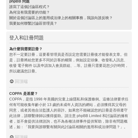
phpBB 問題
誰寫了這個討論區程式？
為何沒有我需要的功能？
關於這個討論區上的濫用或法律上的相關事務，我該向誰反映？
我要如何聯繫討論區管理員？
登入和註冊問題
為什麼我需要註冊？
您不一定要註冊，這要看管理員是否設定您需要註冊後才能發表文章。但
是，註冊將給您更多不同於訪客的權限，例如設定頭像、收發私人訊息、
收發 電子郵件 以及申請加入會員群組、...等。註冊只需要花您少許時間，
所以建議您註冊。
回頂端
COPPA 是甚麼？
COPPA，是指 1998 年美國的兒童上線隱私和保護條例。這條法律要求任
何有可能收集年齡小於 13 歲的未成年人資訊的網站，必須獲得其父母的
同意，或者其他合法監護人的容許。如果您不能確認您的註冊是否得遵守
此法律，請聯繫律師以獲得援助。請注意 phpBB Limited 和討論區的擁有
者，並不會提供法律諮詢，也不為各種法律事件提供幫助，除非有問題概
述，如：「我要與誰聯繫有關與此討論區相關的濫用和或法律問題？」。
回頂端