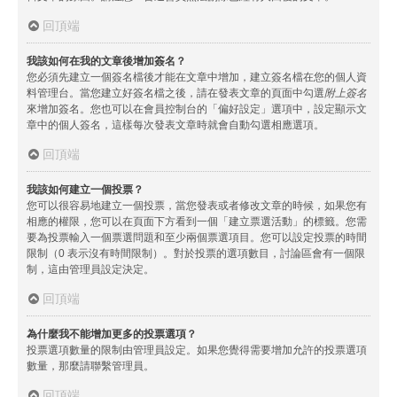
回頂端
我該如何在我的文章後增加簽名？
您必須先建立一個簽名檔後才能在文章中增加，建立簽名檔在您的個人資
料管理台。當您建立好簽名檔之後，請在發表文章的頁面中勾選
附上簽名
來增加簽名。您也可以在會員控制台的「偏好設定」選項中，設定顯示文
章中的個人簽名，這樣每次發表文章時就會自動勾選相應選項。
回頂端
我該如何建立一個投票？
您可以很容易地建立一個投票，當您發表或者修改文章的時候，如果您有
相應的權限，您可以在頁面下方看到一個「建立票選活動」的標籤。您需
要為投票輸入一個票選問題和至少兩個票選項目。您可以設定投票的時間
限制（0 表示沒有時間限制）。對於投票的選項數目，討論區會有一個限
制，這由管理員設定決定。
回頂端
為什麼我不能增加更多的投票選項？
投票選項數量的限制由管理員設定。如果您覺得需要增加允許的投票選項
數量，那麼請聯繫管理員。
回頂端