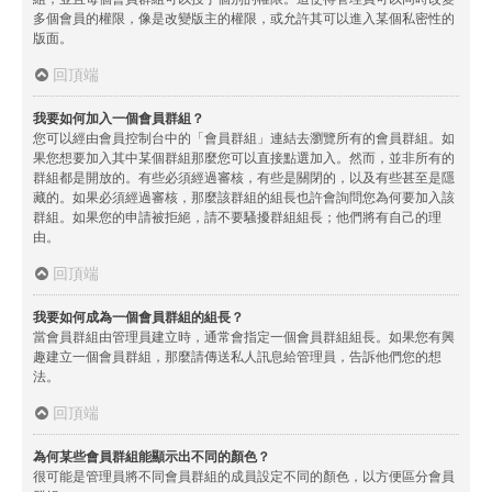
多個會員的權限，像是改變版主的權限，或允許其可以進入某個私密性的
版面。
回頂端
我要如何加入一個會員群組？
您可以經由會員控制台中的「會員群組」連結去瀏覽所有的會員群組。如
果您想要加入其中某個群組那麼您可以直接點選加入。然而，並非所有的
群組都是開放的。有些必須經過審核，有些是關閉的，以及有些甚至是隱
藏的。如果必須經過審核，那麼該群組的組長也許會詢問您為何要加入該
群組。如果您的申請被拒絕，請不要騷擾群組組長；他們將有自己的理
由。
回頂端
我要如何成為一個會員群組的組長？
當會員群組由管理員建立時，通常會指定一個會員群組組長。如果您有興
趣建立一個會員群組，那麼請傳送私人訊息給管理員，告訴他們您的想
法。
回頂端
為何某些會員群組能顯示出不同的顏色？
很可能是管理員將不同會員群組的成員設定不同的顏色，以方便區分會員