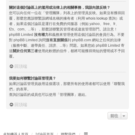
關於這個討論區上的濫用或法律上的相關事務，我該向誰反映？
您可以向任何一位在「管理團隊」列表上的管理員反映。如果沒有獲得回
覆，那麼您應該聯繫該網域名稱的擁有者（利用
whois lookup
查詢）或
者，如果這個討論區是運行在免費的伺服器（例如 yahoo、free、fr、
f2s、com、...等），那麼請聯繫其管理者或違規管理部門。請注意！
phpBB Limited
沒有權力
和義務來管理使用這個討論區的會員行為。不要
對 phpBB Limited 詢問
沒有直接關係
到 phpBB.com 網站之任何的法律
（服務中斷、連帶責任、誹謗、...等）問題。如果您給 phpBB Limited 寄
送
關於任何第三者
使用此軟體的信件，都將可能獲得簡短的聲明或不予回
覆。
回頂端
我要如何聯繫討論區管理員？
如果討論區管理員啟用這個選項，那麼所有的使用者都可以使用「聯繫我
們」的表單。
查詢討論區的成員也可以使用「管理團隊」連結。
回頂端
前往
卓智機器人首頁
討論區首頁
聯繫我們