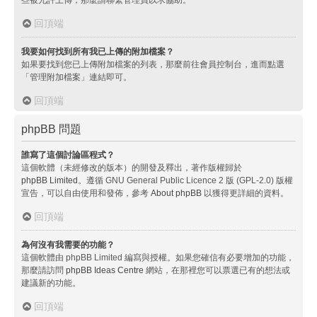
回頂端
我要如何找到所有我已上傳的附加檔案？
如果要找到您已上傳附加檔案的列表，那麼前往會員控制台，進而點選
「管理附加檔案」連結即可。
回頂端
phpBB 問題
誰寫了這個討論區程式？
這個軟體（未經修改的版本）的開發及釋出，著作版權歸於
phpBB Limited
。遵循 GNU General Public Licence 2 版 (GPL-2.0) 版權
宣告，可以自由使用和發佈，參考
About phpBB
以獲得更詳細的資料。
回頂端
為何沒有我需要的功能？
這個軟體由 phpBB Limited 編寫與授權。如果您確信有必要增加的功能，
那麼請訪問
phpBB Ideas Centre
網站，在那裡您可以票選已有的想法或
建議新的功能。
回頂端