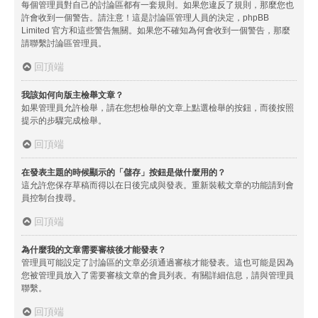
每個管理員對自己的討論區都有一套規則。如果您違反了規則，那麼您也
許會收到一個警告。請注意！這是討論區管理人員的決定，phpBB
Limited 官方和這些警告無關。如果您不確知為何會收到一個警告，那麼
請聯繫討論區管理員。
回頂端
我該如何向版主檢舉文章？
如果管理員允許檢舉，請在您想檢舉的文章上點選檢舉的按鈕，而後按照
提示的步驟完成檢舉。
回頂端
在發表主題的時候顯示的「儲存」按鈕是做什麼用的？
這允許您保存草稿而得以在日後完成與發表。重新裝載文章的功能請到會
員控制台搜尋。
回頂端
為什麼我的文章需要審核後才能發表？
管理員可能設定了討論區的文章必須通過審核才能發表。這也可能是因為
您被管理員放入了需要審核文章的會員列表。有關詳細信息，請與管理員
聯繫。
回頂端