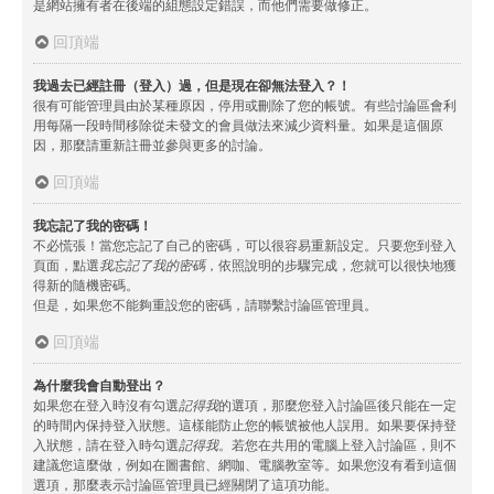
是網站擁有者在後端的組態設定錯誤，而他們需要做修正。
回頂端
我過去已經註冊（登入）過，但是現在卻無法登入？！
很有可能管理員由於某種原因，停用或刪除了您的帳號。有些討論區會利
用每隔一段時間移除從未發文的會員做法來減少資料量。如果是這個原
因，那麼請重新註冊並參與更多的討論。
回頂端
我忘記了我的密碼！
不必慌張！當您忘記了自己的密碼，可以很容易重新設定。只要您到登入
頁面，點選
我忘記了我的密碼
，依照說明的步驟完成，您就可以很快地獲
得新的隨機密碼。
但是，如果您不能夠重設您的密碼，請聯繫討論區管理員。
回頂端
為什麼我會自動登出？
如果您在登入時沒有勾選
記得我
的選項，那麼您登入討論區後只能在一定
的時間內保持登入狀態。這樣能防止您的帳號被他人誤用。如果要保持登
入狀態，請在登入時勾選
記得我
。若您在共用的電腦上登入討論區，則不
建議您這麼做，例如在圖書館、網咖、電腦教室等。如果您沒有看到這個
選項，那麼表示討論區管理員已經關閉了這項功能。