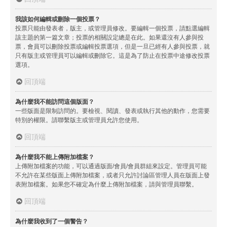
我該如何編輯或刪除一個投票？
投票只能由發表者，版主，或管理員修改。要編輯一個投票，請點選編輯
該主題的第一篇文章；投票的相關設定總是在此。如果還沒有人參與投
票，會員可以刪除投票或編輯投票選項，但是一旦已經有人參與投票，就
只有版主或管理員可以編輯或刪除它。這是為了防止在投票中途修改投票
選項。
回頂端
為什麼我不能訪問這個版面？
一些版面是限制訪問的。要檢視、閱讀、發表或執行其他的動作，您需要
特別的權限。請聯繫版主或管理員允許您使用。
回頂端
為什麼我不能上傳附加檔案？
上傳附加檔案的功能，可以通過版面/會員/會員群組來設定。管理員可能
不允許在某些版面上傳附加檔案，或者只允許討論區管理人員在版面上發
表附加檔案。如果您不確定為什麼上傳附加檔案，請與管理員聯繫。
回頂端
為什麼我收到了一個警告？