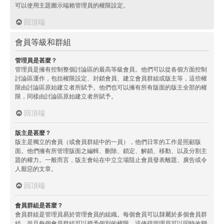
可以使用主題圖示端賴管理員的權限設定。
回頂端
會員等級和群組
管理員是甚麼？
管理員是擁有控制整個討論區的最高等級會員。他們可以從各個方面控制
討論區運作，包括權限設定、封鎖會員、建立會員群組或版主等，這些權
限由討論區原始建立者所賦予。他們也可以擁有所有版面的版主全部的權
限，同樣由討論區原始建立者所賦予。
回頂端
版主是甚麼？
版主是獨立的會員（或會員群組中的一員），他們日常的工作是照顧版
面。他們擁有所管理版面之編輯、刪除、鎖定、解鎖、移動、以及分割主
題的權力。一般而言，版主會站在中立立場阻止會員發表離題、廣告或令
人厭惡的文章。
回頂端
會員群組是甚麼？
會員群組是管理員易於管理會員的組織。每個會員可以隸屬於多個會員群
組，並且每個會員群組可以授予個別的權限。這使得管理員可以同時改變