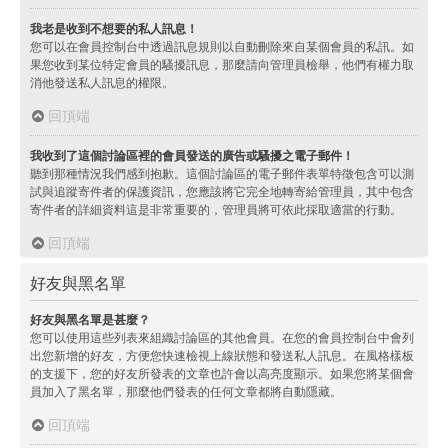
我老是收到不想要的私人訊息！
您可以在會員控制台中透過訊息規則以自動刪除來自某個會員的私訊。如
果您收到某位特定會員的騷擾訊息，那麼請向管理員檢舉，他們有權力取
消他發送私人訊息的權限。
回頂端
我收到了這個討論區裡的會員發送的廣告或騷擾之電子郵件！
聽到那種情況我們感到抱歉。這個討論區的電子郵件表單特徵包含可以測
試與追蹤寄件者的保護資訊，您應該將它完全地轉寄給管理員，其中包含
寄件者的詳細資料這是非常重要的，管理員將可依此採取適當的行動。
回頂端
好友與黑名單
好友與黑名單是甚麼？
您可以使用這些列表來組織討論區的其他會員。在您的會員控制台中會列
出您新增的好友，方便您快速檢視上線狀態和發送私人訊息。在風格樣板
的支援下，您的好友所發表的文章也許會以高亮度顯示。如果您將某個會
員加入了黑名單，那麼他們發表的任何文章都將自動隱藏。
回頂端