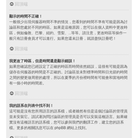
回頂端
顯示的時間不正確！
一般很少出現伺服器時間不準的情況，您看到的時間不準有可能是因為討
論區和您處於不同的時區。如果是這種原因，您可以在個人資料中更改時
區，例如倫敦、巴黎、紐約、雪梨、...等等。請注意，更改時區等操作一
般只有註冊會員才可以進行。如果您還未註冊，就請盡快註冊吧！
回頂端
我更改了時區，但是時間還是顯示錯誤！
如果您確認您已經設定了正確的時區而時間依然錯誤，這很有可能是因為
儲存在伺服器的時間是不正確的。討論區並未對標準時間和日光節約時間
之間的變更做周密的處理，所以在夏季的月份裡時間有可能會和當地時間
有一個小時的時間差。
回頂端
我的語系在列表中找不到！
這可能是沒有您所用語言的語系檔，或者雖然有但是這個討論區的管理員
並未安裝它。請試著詢問討論區的管理員是否可以安裝這種語言。如果確
實沒有這種語言的語系檔，您可以參與我們的翻譯工作，建立您的語系
檔。更多的相關訊息可以在
phpBB
網站上找到。
回頂端