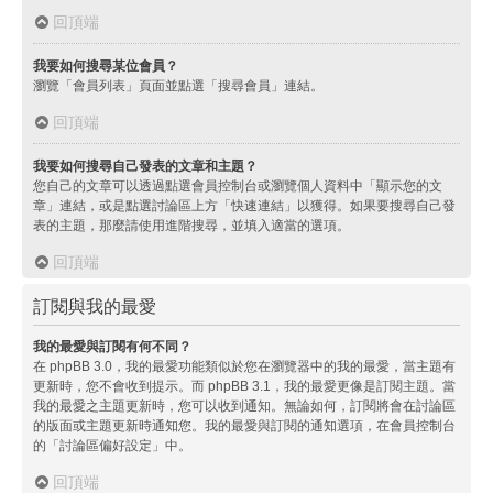
回頂端
我要如何搜尋某位會員？
瀏覽「會員列表」頁面並點選「搜尋會員」連結。
回頂端
我要如何搜尋自己發表的文章和主題？
您自己的文章可以透過點選會員控制台或瀏覽個人資料中「顯示您的文
章」連結，或是點選討論區上方「快速連結」以獲得。如果要搜尋自己發
表的主題，那麼請使用進階搜尋，並填入適當的選項。
回頂端
訂閱與我的最愛
我的最愛與訂閱有何不同？
在 phpBB 3.0，我的最愛功能類似於您在瀏覽器中的我的最愛，當主題有
更新時，您不會收到提示。而 phpBB 3.1，我的最愛更像是訂閱主題。當
我的最愛之主題更新時，您可以收到通知。無論如何，訂閱將會在討論區
的版面或主題更新時通知您。我的最愛與訂閱的通知選項，在會員控制台
的「討論區偏好設定」中。
回頂端