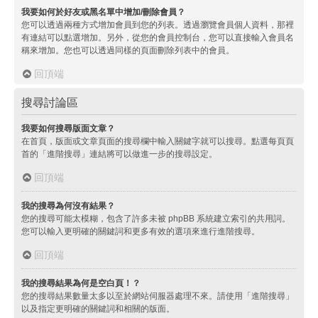
我要如何於好友或黑名單中增加/刪除會員？
您可以透過兩種方式增加會員到您的列表。透過瀏覽會員個人資料，那裡
有連結可以點選增加。另外，從您的會員控制台，您可以直接輸入會員名
稱來增加。您也可以透過同樣的頁面刪除列表中的會員。
回頂端
搜尋討論區
我要如何搜尋版面文章？
在首頁，版面或文章頁面的搜尋欄中輸入關鍵字就可以搜尋。點選每頁頁
首的「進階搜尋」連結將可以做進一步的搜尋設定。
回頂端
我的搜尋為何沒有結果？
您的搜尋可能太模糊，包含了許多未被 phpBB 系統建立索引的共用詞。
您可以輸入更明確的關鍵詞和更多有效的選項來進行進階搜尋。
回頂端
我的搜尋結果為何是空白頁！？
您的搜尋結果數量太多以至於網站伺服器處理不來。請使用「進階搜尋」
以及指定更明確的關鍵詞和相關的版面。