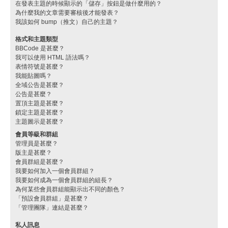
在發表主題的時候顯示的「儲存」按鈕是做什麼用的？
為什麼我的文章需要審核後才能發表？
我該如何 bump（推文）自己的主題？
格式和主題類型
BBCode 是甚麼？
我可以使用 HTML 語法嗎？
表情符號是甚麼？
我能貼圖嗎？
全域公告是甚麼？
公告是甚麼？
置頂主題是甚麼？
鎖定主題是甚麼？
主題圖示是甚麼？
會員等級和群組
管理員是甚麼？
版主是甚麼？
會員群組是甚麼？
我要如何加入一個會員群組？
我要如何成為一個會員群組的組長？
為何某些會員群組能顯示出不同的顏色？
「預設會員群組」是甚麼？
「管理團隊」連結是甚麼？
私人訊息