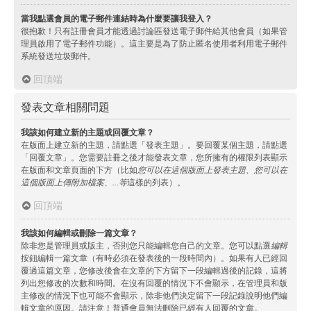
當我點選會員的電子郵件連結時為什麼要讓我登入？
很抱歉！只有註冊會員才能透過討論區發送電子郵件給其他會員（如果管
理員啟用了電子郵件功能）。這主要是為了防止匿名使用者利用電子郵件
系統發送垃圾郵件。
回頂端
發表文章相關問題
我該如何建立新的主題或回覆文章？
在版面上建立新的主題，請點選「發表主題」。要回覆某個主題，請點選
「回覆文章」。您需要註冊之後才能發表文章，您所擁有的權限列表顯示
在版面和文章頁面的下方（比如
您可以在這個版面上發表主題、您可以在
這個版面上傳附加檔案、...等
這樣的列表）。
回頂端
我該如何編輯或刪除一篇文章？
除非您是管理員或版主，否則您只能編輯您自己的文章。您可以點選
編輯
按鈕編輯一篇文章（有時必須在發表後的一段時間內）。如果有人已經回
覆過這篇文章，您修改後會在文章的下方留下一段編輯過後的記錄，這將
列出您修改的次數和時間。在沒有回覆的情況下不會顯示，在管理員和版
主修改的情況下也可能不會顯示，除非他們決定留下一段記錄說明他們編
輯文章的原因。請注意！普通會員無法刪除已經有人回覆的文章。