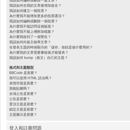
我該如何編輯或刪除一篇文章？
我該如何在我的文章後增加簽名？
我該如何建立一個投票？
為什麼我不能增加更多的投票選項？
我該如何編輯或刪除一個投票？
為什麼我不能訪問這個版面？
為什麼我不能上傳附加檔案？
為什麼我收到了一個警告？
我該如何向版主檢舉文章？
在發表主題的時候顯示的「儲存」按鈕是做什麼用的？
為什麼我的文章需要審核後才能發表？
我該如何 bump（推文）自己的主題？
格式和主題類型
BBCode 是甚麼？
我可以使用 HTML 語法嗎？
表情符號是甚麼？
我能貼圖嗎？
全域公告是甚麼？
公告是甚麼？
置頂主題是甚麼？
鎖定主題是甚麼？
主題圖示是甚麼？
登入和註冊問題