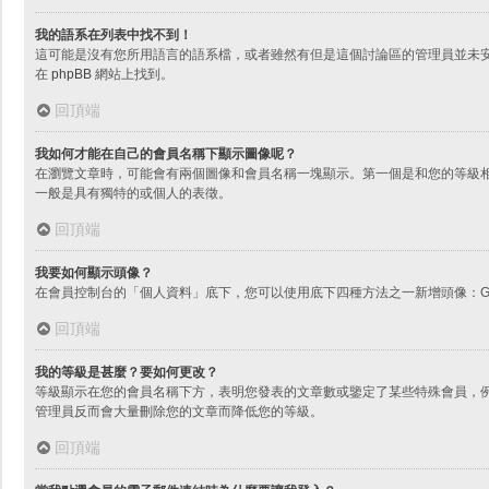
我的語系在列表中找不到！
這可能是沒有您所用語言的語系檔，或者雖然有但是這個討論區的管理員並未
在
phpBB
網站上找到。
回頂端
我如何才能在自己的會員名稱下顯示圖像呢？
在瀏覽文章時，可能會有兩個圖像和會員名稱一塊顯示。第一個是和您的等級
一般是具有獨特的或個人的表徵。
回頂端
我要如何顯示頭像？
在會員控制台的「個人資料」底下，您可以使用底下四種方法之一新增頭像：Gr
回頂端
我的等級是甚麼？要如何更改？
等級顯示在您的會員名稱下方，表明您發表的文章數或鑒定了某些特殊會員，
管理員反而會大量刪除您的文章而降低您的等級。
回頂端