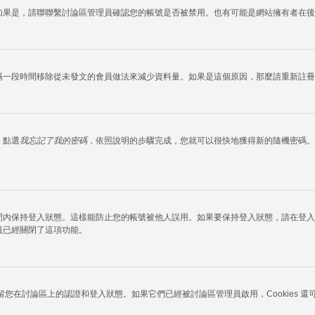
如果是，請聯聯繫討論區管理員確認您的帳號是否被禁用。也有可能是網站擁有者在後
隔一段時間移除從未發文的會員做法來減少資料量。如果是這個原因，那麼請重新註冊
，點選
我忘記了我的密碼
，依照說明的步驟完成，您就可以很快地獲得新的隨機密碼。
間內保持登入狀態。這樣能防止您的帳號被他人誤用。如果要保持登入狀態，請在登入
員已經關閉了這項功能。
okies 保留您在討論區上的認證和登入狀態。如果它們已經被討論區管理員啟用，Cook