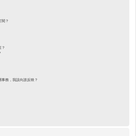
訂閱？
案？
？
關事務，我該向誰反映？