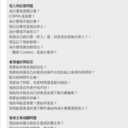
登入和註冊問題
為什麼我需要註冊？
COPPA 是甚麼？
為什麼我不能註冊？
我已註冊但是無法登入！
為什麼我不能登入?
我過去已經註冊（登入）過，但是現在卻無法登入？！
我忘記了我的密碼！
為什麼我會自動登出？
「刪除 Cookies」是做什麼用？
會員偏好與設定
我要如何更改我的設定？
我要如何讓自己的會員名稱不出現在線上會員列表裡頭？
顯示的時間不正確！
我更改了時區，但是時間還是顯示錯誤！
我的語系在列表中找不到！
我如何才能在自己的會員名稱下顯示圖像呢？
我要如何顯示頭像？
我的等級是甚麼？要如何更改？
當我點選會員的電子郵件連結時為什麼要讓我登入？
發表文章相關問題
我該如何建立新的主題或回覆文章？