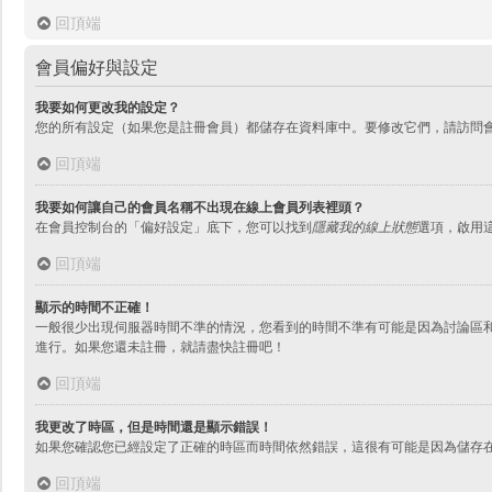
回頂端
會員偏好與設定
我要如何更改我的設定？
您的所有設定（如果您是註冊會員）都儲存在資料庫中。要修改它們，請訪問
回頂端
我要如何讓自己的會員名稱不出現在線上會員列表裡頭？
在會員控制台的「偏好設定」底下，您可以找到
隱藏我的線上狀態
選項，啟用
回頂端
顯示的時間不正確！
一般很少出現伺服器時間不準的情況，您看到的時間不準有可能是因為討論區和
進行。如果您還未註冊，就請盡快註冊吧！
回頂端
我更改了時區，但是時間還是顯示錯誤！
如果您確認您已經設定了正確的時區而時間依然錯誤，這很有可能是因為儲存
回頂端