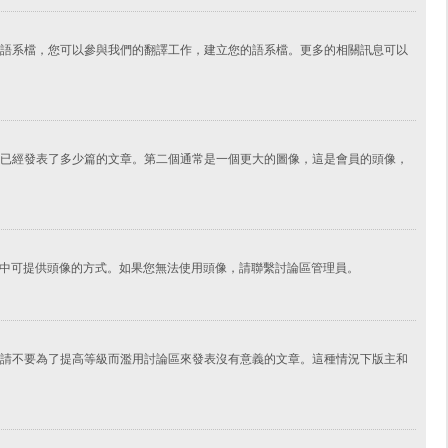
語系檔，您可以參與我們的翻譯工作，建立您的語系檔。更多的相關訊息可以
已經發表了多少篇的文章。第二個通常是一個更大的圖像，這是會員的頭像，
擇其中可提供頭像的方式。如果您無法使用頭像，請聯繫討論區管理員。
請不要為了提高等級而濫用討論區來發表沒有意義的文章。這種情況下版主和