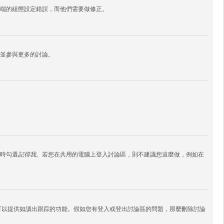
端的組態設定錯誤，而他們需要做修正。
並參與更多的討論。
時勾選
記得我
。若您在共用的電腦上登入討論區，則不建議您這麼做，例如在
ies 還可以提供如讀出跟踪的功能。假如您有登入或登出討論區的問題，那麼刪除討論