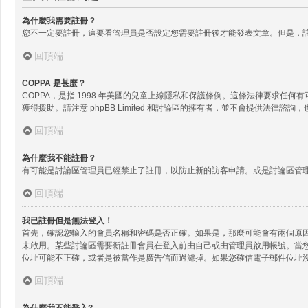
為什麼我需要註冊？
您不一定要註冊，這要看管理員是否設定您需要註冊後才能發表文章。但是，註
回頂端
COPPA 是甚麼？
COPPA，是指 1998 年美國的兒童上線隱私和保護條例。這條法律要求
獲得援助。請注意 phpBB Limited 和討論區的擁有者，並不會提供
回頂端
為什麼我不能註冊？
有可能是討論區管理員已經禁止了註冊，以防止新的訪客申請。或是討論區管理
回頂端
我已註冊但是無法登入！
首先，確認您輸入的會員名稱和密碼是否正確。如果是，那麼可能會有兩個原因。
未啟用。某些討論區需要新註冊會員在登入前由自己或由管理員啟用帳號。當
位址可能不正確，或者是被當作是廣告信而過濾掉。如果您確信電子郵件位址
回頂端
為什麼我不能登入?