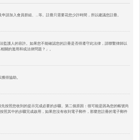
申請加入會員群組、...等。註冊只需要花您少許時間，所以建議您註冊。
其他合法監護人的容許。如果您不能確認您的註冊是否得遵守此法律，請聯繫律師以
論區相關的濫用和或法律問題？」。
以獲得協助。
必須先按照您收到的提示完成必要的步驟。第二個原因：很可能是因為您的帳號尚
按照其中的步驟完成啟用，如果您沒有收到電子郵件，那麼您註冊的電子郵件