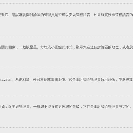
安裝它。請試著詢問討論區的管理員是否可以安裝這種語言。如果確實沒有這種語言的
相關的圖像，一般以星星、方塊或小圓點的形式，顯示您在這個討論區的地位，或者您
avatar、系統相簿、外部連結或電腦上傳。它是由討論區管理員啟用頭像，並選
例如：版主與管理員。一般您不能直接更改您的等級，它們是由討論區管理員設定的。