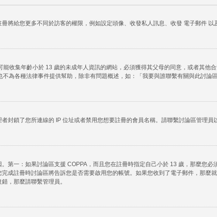
冊將給您更多不同於訪客的權限，例如設定頭像、收發私人訊息、收發 電子郵件 以及
任何有可能收集年齡小於 13 歲的未成年人資訊的網站，必須獲得其父母的同意，或者
法律諮詢，也不為各種法律事件提供幫助，除非有問題概述，如：「我要與誰聯繫有關與此討
者封鎖了您所連線的 IP 位址或者禁用您想要註冊的會員名稱。請聯繫討論區管理員
第一：如果討論區支援 COPPA，而且您在註冊時指定自己小於 13 歲，那麼您
您完成註冊時討論區將告訴您是否需要啟用您的帳號。如果您收到了電子郵件，那麼就
沒錯，那麼請聯繫管理員。