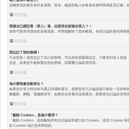
這種情況的發生有許多原因。首先，確認您輸入的會員名稱和密碼是否正確。
回頂端
我過去已經註冊（登入）過，但是現在卻無法登入？！
很有可能管理員由於某種原因，停用或刪除了您的帳號。有些討論區會利用每
回頂端
我忘記了我的密碼！
不必慌張！當您忘記了自己的密碼，可以很容易重新設定。只要您到登入頁面
但是，如果您不能夠重設您的密碼，請聯繫討論區管理員。
回頂端
為什麼我會自動登出？
如果您在登入時沒有勾選
記得我
的選項，那麼您登入討論區後只能在一定的時
圖書館、網咖、電腦教室等。如果您沒有看到這個選項，那麼表示討論區管理
回頂端
「刪除 Cookies」是做什麼用？
「刪除 Cookies」是指刪除所有在討論區所建立的 Cookies。這些 Co
區 Cookies 或許是有幫助的。