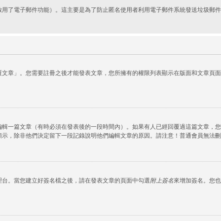
啟用了電子郵件功能）。這主要是為了防止匿名使用者利用電子郵件系統發送垃圾郵件
覆文章」。您需要註冊之後才能發表文章，您所擁有的權限列表顯示在版面和文章頁面
編輯一篇文章（有時必須在發表後的一段時間內）。如果有人已經回覆過這篇文章，您
顯示，除非他們決定留下一段記錄說明他們編輯文章的原因。請注意！普通會員無法刪
理台。當您建立好簽名檔之後，請在發表文章的頁面中勾選
附上簽名
來增加簽名。您也