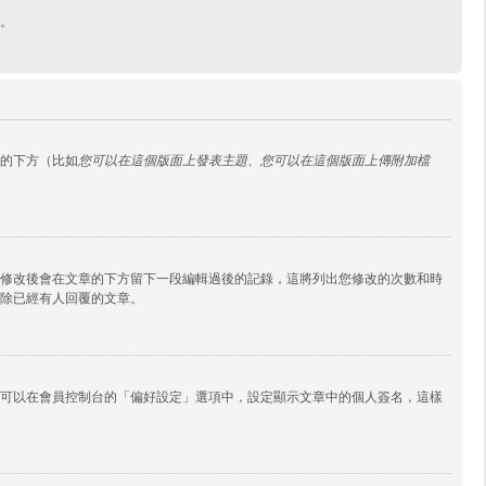
。
的下方（比如
您可以在這個版面上發表主題、您可以在這個版面上傳附加檔
修改後會在文章的下方留下一段編輯過後的記錄，這將列出您修改的次數和時
除已經有人回覆的文章。
可以在會員控制台的「偏好設定」選項中，設定顯示文章中的個人簽名，這樣