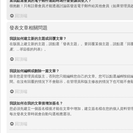
當我點選會員的電子郵件連結時為什麼要讓我登入？
很抱歉！只有註冊會員才能透過討論區發送電子郵件給其他會員（如果管理員
回頂端
發表文章相關問題
我該如何建立新的主題或回覆文章？
在版面上建立新的主題，請點選「發表主題」。要回覆某個主題，請點選「回
案、...等
這樣的列表）。
回頂端
我該如何編輯或刪除一篇文章？
除非您是管理員或版主，否則您只能編輯您自己的文章。您可以點選
編輯
按鈕
間。在沒有回覆的情況下不會顯示，在管理員和版主修改的情況下也可能不會
回頂端
我該如何在我的文章後增加簽名？
您必須先建立一個簽名檔後才能在文章中增加，建立簽名檔在您的個人資料管
每次發表文章時就會自動勾選相應選項。
回頂端