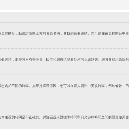
會員控制台；點選討論區上方的會員名稱，會找到這個連結。您可以在會員控制台中更
這個選項，那麼將只有管理員、版主和您自己能看到您的上線狀態。您將會顯示為隱形
您處於不同的時區。如果是這種原因，您可以在個人資料中更改時區，例如倫敦、巴黎
在伺服器的時間是不正確的。討論區並未對標準時間和日光節約時間之間的變更做周密