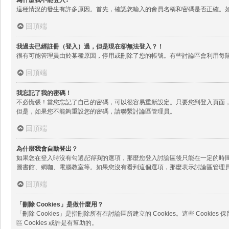
這種情況的發生有許多原因。首先，確認您輸入的會員名稱和密碼是否正確。
回頂端
我過去已經註冊（登入）過，但是現在卻無法登入？！
很有可能管理員由於某種原因，停用或刪除了您的帳號。有些討論區會利用每
回頂端
我忘記了我的密碼！
不必慌張！當您忘記了自己的密碼，可以很容易重新設定。只要您到登入頁面
但是，如果您不能夠重設您的密碼，請聯繫討論區管理員。
回頂端
為什麼我會自動登出？
如果您在登入時沒有勾選
記得我
的選項，那麼您登入討論區後只能在一定的時
圖書館、網咖、電腦教室等。如果您沒有看到這個選項，那麼表示討論區管理
回頂端
「刪除 Cookies」是做什麼用？
「刪除 Cookies」是指刪除所有在討論區所建立的 Cookies。這些 Co
區 Cookies 或許是有幫助的。