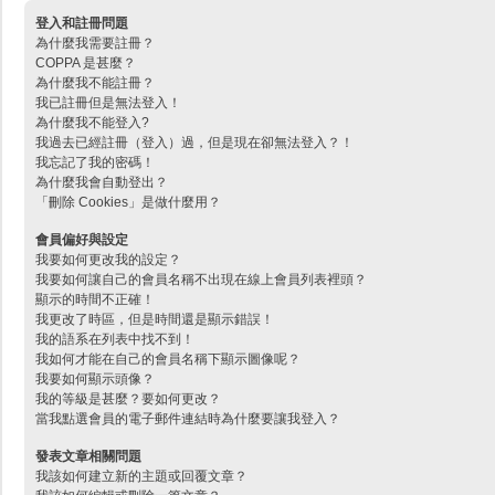
登入和註冊問題
為什麼我需要註冊？
COPPA 是甚麼？
為什麼我不能註冊？
我已註冊但是無法登入！
為什麼我不能登入?
我過去已經註冊（登入）過，但是現在卻無法登入？！
我忘記了我的密碼！
為什麼我會自動登出？
「刪除 Cookies」是做什麼用？
會員偏好與設定
我要如何更改我的設定？
我要如何讓自己的會員名稱不出現在線上會員列表裡頭？
顯示的時間不正確！
我更改了時區，但是時間還是顯示錯誤！
我的語系在列表中找不到！
我如何才能在自己的會員名稱下顯示圖像呢？
我要如何顯示頭像？
我的等級是甚麼？要如何更改？
當我點選會員的電子郵件連結時為什麼要讓我登入？
發表文章相關問題
我該如何建立新的主題或回覆文章？