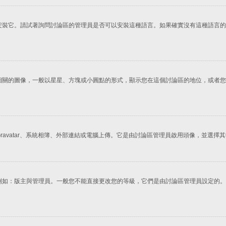
安裝它。請試著詢問討論區的管理員是否可以安裝這種語言。如果確實沒有這種語言的
相關的圖像，一般以星星、方塊或小圓點的形式，顯示您在這個討論區的地位，或者您
avatar、系統相簿、外部連結或電腦上傳。它是由討論區管理員啟用頭像，並選
例如：版主與管理員。一般您不能直接更改您的等級，它們是由討論區管理員設定的。