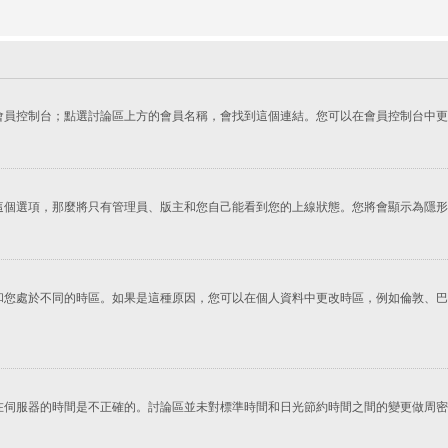
會員控制台；點選討論區上方的會員名稱，會找到這個連結。您可以在會員控制台中更
這個選項，那麼將只有管理員、版主和您自己能看到您的上線狀態。您將會顯示為隱形
您處於不同的時區。如果是這種原因，您可以在個人資料中更改時區，例如倫敦、巴黎
在伺服器的時間是不正確的。討論區並未對標準時間和日光節約時間之間的變更做周密