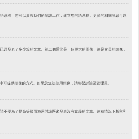
語系檔，您可以參與我們的翻譯工作，建立您的語系檔。更多的相關訊息可以
已經發表了多少篇的文章。第二個通常是一個更大的圖像，這是會員的頭像，
擇其中可提供頭像的方式。如果您無法使用頭像，請聯繫討論區管理員。
請不要為了提高等級而濫用討論區來發表沒有意義的文章。這種情況下版主和