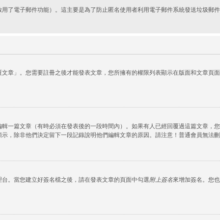
啟用了電子郵件功能）。這主要是為了防止匿名使用者利用電子郵件系統發送垃圾郵件
覆文章」。您需要註冊之後才能發表文章，您所擁有的權限列表顯示在版面和文章頁面
編輯一篇文章（有時必須在發表後的一段時間內）。如果有人已經回覆過這篇文章，您
顯示，除非他們決定留下一段記錄說明他們編輯文章的原因。請注意！普通會員無法刪
理台。當您建立好簽名檔之後，請在發表文章的頁面中勾選
附上簽名
來增加簽名。您也