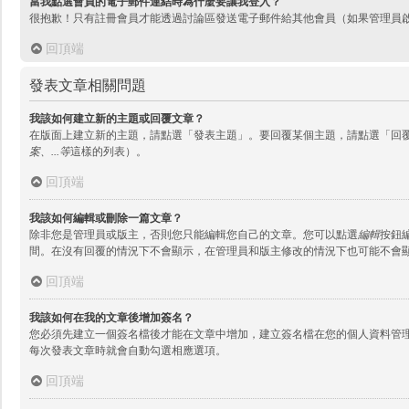
當我點選會員的電子郵件連結時為什麼要讓我登入？
很抱歉！只有註冊會員才能透過討論區發送電子郵件給其他會員（如果管理員
回頂端
發表文章相關問題
我該如何建立新的主題或回覆文章？
在版面上建立新的主題，請點選「發表主題」。要回覆某個主題，請點選「回
案、...等
這樣的列表）。
回頂端
我該如何編輯或刪除一篇文章？
除非您是管理員或版主，否則您只能編輯您自己的文章。您可以點選
編輯
按鈕
間。在沒有回覆的情況下不會顯示，在管理員和版主修改的情況下也可能不會
回頂端
我該如何在我的文章後增加簽名？
您必須先建立一個簽名檔後才能在文章中增加，建立簽名檔在您的個人資料管
每次發表文章時就會自動勾選相應選項。
回頂端