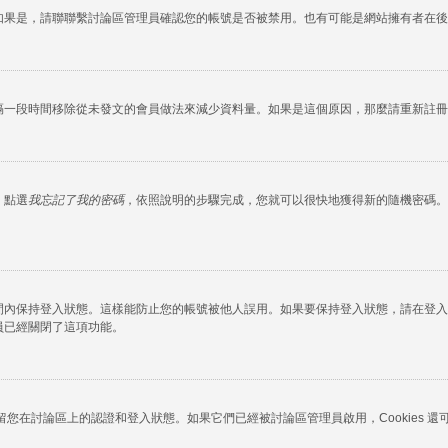
如果是，請聯聯繫討論區管理員確認您的帳號是否被禁用。也有可能是網站擁有者在後
隔一段時間移除從未發文的會員做法來減少資料量。如果是這個原因，那麼請重新註冊
，點選
我忘記了我的密碼
，依照說明的步驟完成，您就可以很快地獲得新的隨機密碼。
間內保持登入狀態。這樣能防止您的帳號被他人誤用。如果要保持登入狀態，請在登入
員已經關閉了這項功能。
okies 保留您在討論區上的認證和登入狀態。如果它們已經被討論區管理員啟用，Cook