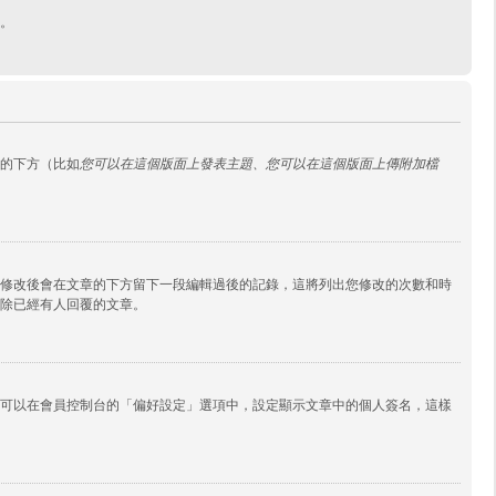
。
的下方（比如
您可以在這個版面上發表主題、您可以在這個版面上傳附加檔
修改後會在文章的下方留下一段編輯過後的記錄，這將列出您修改的次數和時
除已經有人回覆的文章。
可以在會員控制台的「偏好設定」選項中，設定顯示文章中的個人簽名，這樣