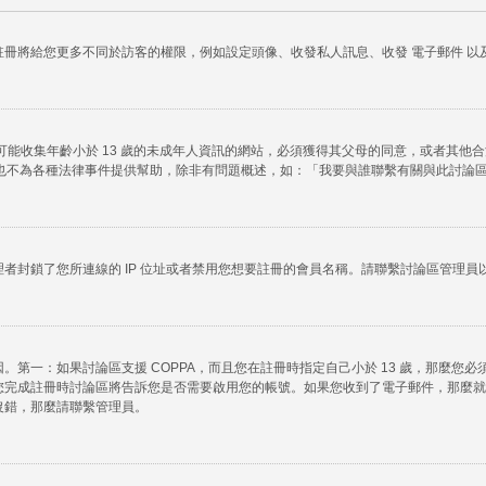
冊將給您更多不同於訪客的權限，例如設定頭像、收發私人訊息、收發 電子郵件 以及
任何有可能收集年齡小於 13 歲的未成年人資訊的網站，必須獲得其父母的同意，或者
法律諮詢，也不為各種法律事件提供幫助，除非有問題概述，如：「我要與誰聯繫有關與此討
者封鎖了您所連線的 IP 位址或者禁用您想要註冊的會員名稱。請聯繫討論區管理員
第一：如果討論區支援 COPPA，而且您在註冊時指定自己小於 13 歲，那麼您
您完成註冊時討論區將告訴您是否需要啟用您的帳號。如果您收到了電子郵件，那麼就
沒錯，那麼請聯繫管理員。