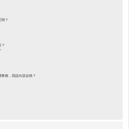
訂閱？
案？
？
關事務，我該向誰反映？