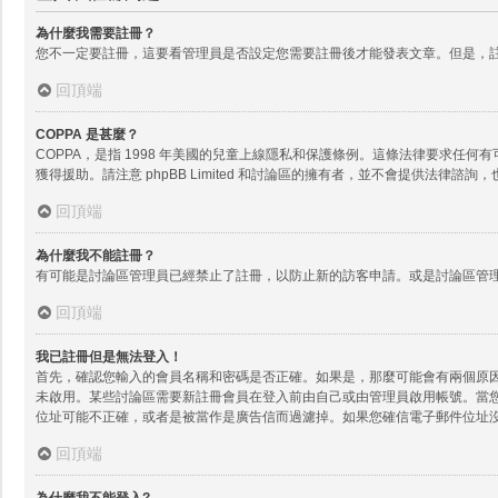
為什麼我需要註冊？
您不一定要註冊，這要看管理員是否設定您需要註冊後才能發表文章。但是，註
回頂端
COPPA 是甚麼？
COPPA，是指 1998 年美國的兒童上線隱私和保護條例。這條法律要求
獲得援助。請注意 phpBB Limited 和討論區的擁有者，並不會提供
回頂端
為什麼我不能註冊？
有可能是討論區管理員已經禁止了註冊，以防止新的訪客申請。或是討論區管理
回頂端
我已註冊但是無法登入！
首先，確認您輸入的會員名稱和密碼是否正確。如果是，那麼可能會有兩個原因。
未啟用。某些討論區需要新註冊會員在登入前由自己或由管理員啟用帳號。當
位址可能不正確，或者是被當作是廣告信而過濾掉。如果您確信電子郵件位址
回頂端
為什麼我不能登入?