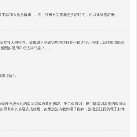
申請加入會員群組、...等。註冊只需要花您少許時間，所以建議您註冊。
其他合法監護人的容許。如果您不能確認您的註冊是否得遵守此法律，請聯繫律師以
論區相關的濫用和或法律問題？」。
以獲得協助。
必須先按照您收到的提示完成必要的步驟。第二個原因：很可能是因為您的帳號尚
按照其中的步驟完成啟用，如果您沒有收到電子郵件，那麼您註冊的電子郵件