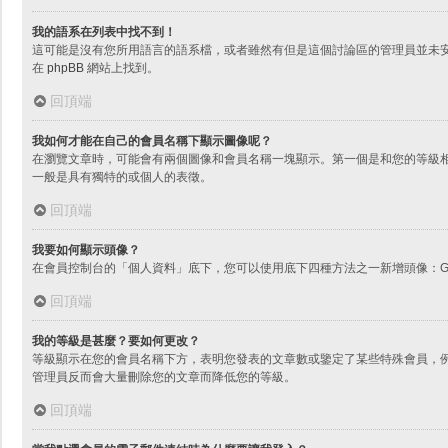
我的語系在列表中找不到！
這可能是沒有您所用語言的語系檔，或者雖然有但是這個討論區的管理員並未
在
phpBB
網站上找到。
回頂端
我如何才能在自己的會員名稱下顯示圖像呢？
在瀏覽文章時，可能會有兩個圖像和會員名稱一塊顯示。第一個是和您的等級
一般是具有獨特的或個人的表徵。
回頂端
我要如何顯示頭像？
在會員控制台的「個人資料」底下，您可以使用底下四種方法之一新增頭像：Gr
回頂端
我的等級是甚麼？要如何更改？
等級顯示在您的會員名稱下方，表明您發表的文章數或鑒定了某些特殊會員，
管理員反而會大量刪除您的文章而降低您的等級。
回頂端