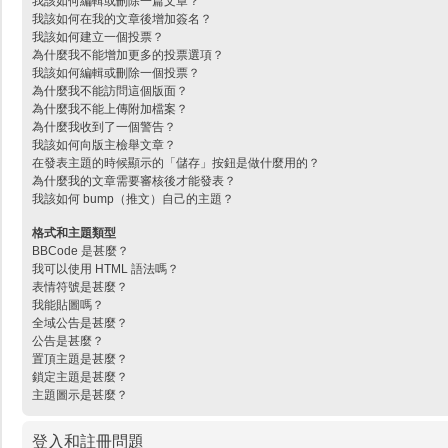
我該如何編輯或刪除一篇文章？
我該如何在我的文章後增加簽名？
我該如何建立一個投票？
為什麼我不能增加更多的投票選項？
我該如何編輯或刪除一個投票？
為什麼我不能訪問這個版面？
為什麼我不能上傳附加檔案？
為什麼我收到了一個警告？
我該如何向版主檢舉文章？
在發表主題的時候顯示的「儲存」按鈕是做什麼用的？
為什麼我的文章需要審核後才能發表？
我該如何 bump（推文）自己的主題？
格式和主題類型
BBCode 是甚麼？
我可以使用 HTML 語法嗎？
表情符號是甚麼？
我能貼圖嗎？
全域公告是甚麼？
公告是甚麼？
置頂主題是甚麼？
鎖定主題是甚麼？
主題圖示是甚麼？
登入和註冊問題