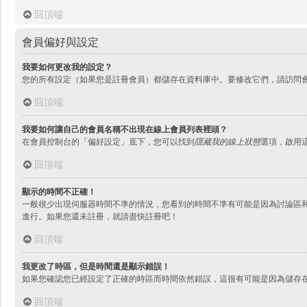
回頂端
會員偏好與設定
我要如何更改我的設定？
您的所有設定（如果您是註冊會員）都儲存在資料庫中。要修改它們，請訪問
回頂端
我要如何讓自己的會員名稱不出現在線上會員列表裡頭？
在會員控制台的「偏好設定」底下，您可以找到
隱藏我的線上狀態
選項，啟用
回頂端
顯示的時間不正確！
一般很少出現伺服器時間不準的情況，您看到的時間不準有可能是因為討論區和
進行。如果您還未註冊，就請盡快註冊吧！
回頂端
我更改了時區，但是時間還是顯示錯誤！
如果您確認您已經設定了正確的時區而時間依然錯誤，這很有可能是因為儲存
回頂端