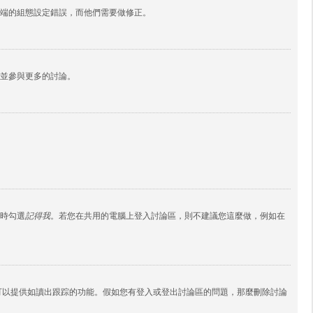
端的組態設定錯誤，而他們需要做修正。
並參與更多的討論。
時勾選
記得我
。若您在共用的電腦上登入討論區，則不建議您這麼做，例如在
ies 還可以提供如讀出跟踪的功能。假如您有登入或登出討論區的問題，那麼刪除討論