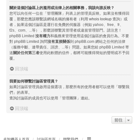
關於這個討論區上的濫用或法律上的相關事務，我該向誰反映？
您可以向任何一位在「管理團隊」列表上的管理員反映。如果沒有獲得回
覆，那麼您應該聯繫該網域名稱的擁有者（利用
whois lookup
查詢）或
者，如果這個討論區是運行在免費的伺服器（例如 yahoo、free、fr、
f2s、com、...等），那麼請聯繫其管理者或違規管理部門。請注意！
phpBB Limited
沒有權力
和義務來管理使用這個討論區的會員行為。不要
對 phpBB Limited 詢問
沒有直接關係
到 phpBB.com 網站之任何的法律
（服務中斷、連帶責任、誹謗、...等）問題。如果您給 phpBB Limited 寄
送
關於任何第三者
使用此軟體的信件，都將可能獲得簡短的聲明或不予回
覆。
回頂端
我要如何聯繫討論區管理員？
如果討論區管理員啟用這個選項，那麼所有的使用者都可以使用「聯繫我
們」的表單。
查詢討論區的成員也可以使用「管理團隊」連結。
回頂端
前往
卓智機器人首頁
討論區首頁
聯繫我們