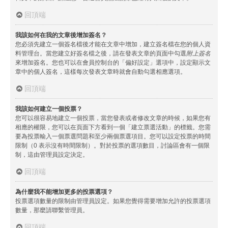
回頂端
我該如何在我的文章後增加簽名？
您必須先建立一個簽名檔後才能在文章中增加，建立簽名檔在您的個人資
料管理台。當您建立好簽名檔之後，請在發表文章的頁面中勾選
附上簽名
來增加簽名。您也可以在會員控制台的「偏好設定」選項中，設定顯示文
章中的個人簽名，這樣每次發表文章時就會自動勾選相應選項。
回頂端
我該如何建立一個投票？
您可以很容易地建立一個投票，當您發表或者修改文章的時候，如果您有
相應的權限，您可以在頁面下方看到一個「建立票選活動」的標籤。您需
要為投票輸入一個票選問題和至少兩個票選項目。您可以設定投票的時間
限制（0 表示沒有時間限制）。對於投票的選項數目，討論區會有一個限
制，這由管理員設定決定。
回頂端
為什麼我不能增加更多的投票選項？
投票選項數量的限制由管理員設定。如果您覺得需要增加允許的投票選項
數量，那麼請聯繫管理員。
回頂端