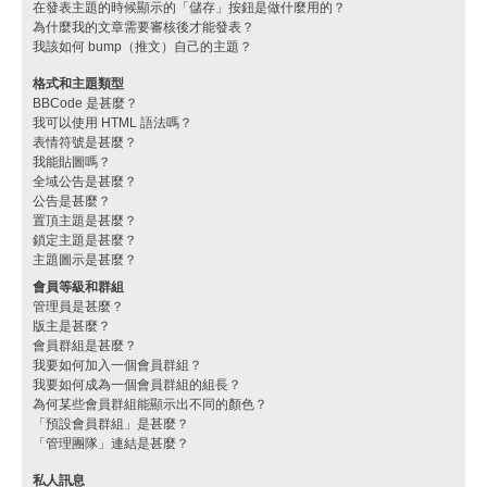
在發表主題的時候顯示的「儲存」按鈕是做什麼用的？
為什麼我的文章需要審核後才能發表？
我該如何 bump（推文）自己的主題？
格式和主題類型
BBCode 是甚麼？
我可以使用 HTML 語法嗎？
表情符號是甚麼？
我能貼圖嗎？
全域公告是甚麼？
公告是甚麼？
置頂主題是甚麼？
鎖定主題是甚麼？
主題圖示是甚麼？
會員等級和群組
管理員是甚麼？
版主是甚麼？
會員群組是甚麼？
我要如何加入一個會員群組？
我要如何成為一個會員群組的組長？
為何某些會員群組能顯示出不同的顏色？
「預設會員群組」是甚麼？
「管理團隊」連結是甚麼？
私人訊息