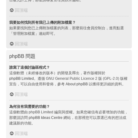
回頂端
我要如何找到所有我已上傳的附加檔案？
如果要找到您已上傳附加檔案的列表，那麼前往會員控制台，進而點選
「管理附加檔案」連結即可。
回頂端
phpBB 問題
誰寫了這個討論區程式？
這個軟體（未經修改的版本）的開發及釋出，著作版權歸於
phpBB Limited
。遵循 GNU General Public Licence 2 版 (GPL-2.0) 版權
宣告，可以自由使用和發佈，參考
About phpBB
以獲得更詳細的資料。
回頂端
為何沒有我需要的功能？
這個軟體由 phpBB Limited 編寫與授權。如果您確信有必要增加的功能，
那麼請訪問
phpBB Ideas Centre
網站，在那裡您可以票選已有的想法或
建議新的功能。
回頂端