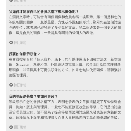
我如何才能在自己的會員名稱下顯示圖像呢？
在瀏覽文章時，可能會有兩個圖像和會員名稱一塊顯示。第一個是和您的
等級相關的圖像，一般以星星、方塊或小圓點的形式，顯示您在這個討論
區的地位，或者您已經發表了多少篇的文章。第二個通常是一個更大的圖
像，這是會員的頭像，一般是具有獨特的或個人的表徵。
回頂端
我要如何顯示頭像？
在會員控制台的「個人資料」底下，您可以使用底下四種方法之一新增頭
像：Gravatar、系統相簿、外部連結或電腦上傳。它是由討論區管理員啟
用頭像，並選擇其中可提供頭像的方式。如果您無法使用頭像，請聯繫討
論區管理員。
回頂端
我的等級是甚麼？要如何更改？
等級顯示在您的會員名稱下方，表明您發表的文章數或鑒定了某些特殊會
員，例如：版主與管理員。一般您不能直接更改您的等級，它們是由討論
區管理員設定的。請不要為了提高等級而濫用討論區來發表沒有意義的文
章。這種情況下版主和管理員反而會大量刪除您的文章而降低您的等級。
回頂端