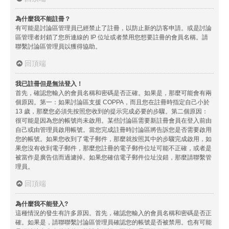
為什麼我不能註冊？
有可能是討論區管理員已經禁止了註冊，以防止新的訪客申請。或是討論
區管理者封鎖了您所連線的 IP 位址或者禁用您想要註冊的會員名稱。請
聯繫討論區管理員以獲得協助。
回頂端
我已註冊但是無法登入！
首先，確認您輸入的會員名稱和密碼是否正確。如果是，那麼可能會有兩
個原因。第一：如果討論區支援 COPPA，而且您在註冊時指定自己小於
13 歲，那麼您必須先按照您收到的提示完成必要的步驟。第二個原因：
很可能是因為您的帳號尚未啟用。某些討論區需要新註冊會員在登入前由
自己或由管理員啟用帳號。當您完成註冊時討論區將告訴您是否需要啟用
您的帳號。如果您收到了電子郵件，那麼就按照其中的步驟完成啟用，如
果您沒有收到電子郵件，那麼您註冊的電子郵件位址可能不正確，或者是
被當作是廣告信而過濾掉。如果您確信電子郵件位址沒錯，那麼請聯繫管
理員。
回頂端
為什麼我不能登入?
這種情況的發生有許多原因。首先，確認您輸入的會員名稱和密碼是否正
確。如果是，請聯聯繫討論區管理員確認您的帳號是否被禁用。也有可能