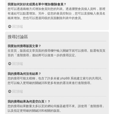
我要如何於好友或黑名單中增加/刪除會員？
您可以透過兩種方式增加會員到您的列表。透過瀏覽會員個人資料，那裡
有連結可以點選增加。另外，從您的會員控制台，您可以直接輸入會員名
稱來增加。您也可以透過同樣的頁面刪除列表中的會員。
回頂端
搜尋討論區
我要如何搜尋版面文章？
在首頁，版面或文章頁面的搜尋欄中輸入關鍵字就可以搜尋。點選每頁頁
首的「進階搜尋」連結將可以做進一步的搜尋設定。
回頂端
我的搜尋為何沒有結果？
您的搜尋可能太模糊，包含了許多未被 phpBB 系統建立索引的共用詞。
您可以輸入更明確的關鍵詞和更多有效的選項來進行進階搜尋。
回頂端
我的搜尋結果為何是空白頁！？
您的搜尋結果數量太多以至於網站伺服器處理不來。請使用「進階搜尋」
以及指定更明確的關鍵詞和相關的版面。