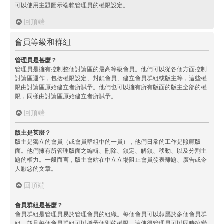
可以使用主題圖示端賴管理員的權限設定。
回頂端
會員等級和群組
管理員是甚麼？
管理員是擁有控制整個討論區的最高等級會員。他們可以從各個方面控制
討論區運作，包括權限設定、封鎖會員、建立會員群組或版主等，這些權
限由討論區原始建立者所賦予。他們也可以擁有所有版面的版主全部的權
限，同樣由討論區原始建立者所賦予。
回頂端
版主是甚麼？
版主是獨立的會員（或會員群組中的一員），他們日常的工作是照顧版
面。他們擁有所管理版面之編輯、刪除、鎖定、解鎖、移動、以及分割主
題的權力。一般而言，版主會站在中立立場阻止會員發表離題、廣告或令
人厭惡的文章。
回頂端
會員群組是甚麼？
會員群組是管理員易於管理會員的組織。每個會員可以隸屬於多個會員群
組，並且每個會員群組可以授予個別的權限。這使得管理員可以同時改變