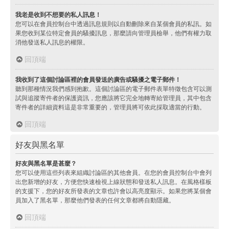
我老是收到不想要的私人訊息！
您可以在會員控制台中透過訊息規則以自動刪除來自某個會員的私訊。如
果您收到某位特定會員的騷擾訊息，那麼請向管理員檢舉，他們有權力取
消他發送私人訊息的權限。
回頂端
我收到了這個討論區裡的會員發送的廣告或騷擾之電子郵件！
聽到那種情況我們感到抱歉。這個討論區的電子郵件表單特徵包含可以測
試與追蹤寄件者的保護資訊，您應該將它完全地轉寄給管理員，其中包含
寄件者的詳細資料這是非常重要的，管理員將可依此採取適當的行動。
回頂端
好友與黑名單
好友與黑名單是甚麼？
您可以使用這些列表來組織討論區的其他會員。在您的會員控制台中會列
出您新增的好友，方便您快速檢視上線狀態和發送私人訊息。在風格樣板
的支援下，您的好友所發表的文章也許會以高亮度顯示。如果您將某個會
員加入了黑名單，那麼他們發表的任何文章都將自動隱藏。
回頂端