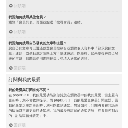
回頂端
我要如何搜尋某位會員？
瀏覽「會員列表」頁面並點選「搜尋會員」連結。
回頂端
我要如何搜尋自己發表的文章和主題？
您自己的文章可以透過點選會員控制台或瀏覽個人資料中「顯示您的文
章」連結，或是點選討論區上方「快速連結」以獲得。如果要搜尋自己發
表的主題，那麼請使用進階搜尋，並填入適當的選項。
回頂端
訂閱與我的最愛
我的最愛與訂閱有何不同？
在 phpBB 3.0，我的最愛功能類似於您在瀏覽器中的我的最愛，當主題有
更新時，您不會收到提示。而 phpBB 3.1，我的最愛更像是訂閱主題。當
我的最愛之主題更新時，您可以收到通知。無論如何，訂閱將會在討論區
的版面或主題更新時通知您。我的最愛與訂閱的通知選項，在會員控制台
的「討論區偏好設定」中。
回頂端