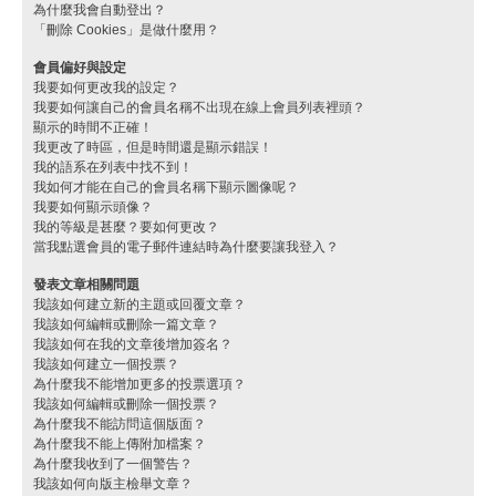
為什麼我會自動登出？
「刪除 Cookies」是做什麼用？
會員偏好與設定
我要如何更改我的設定？
我要如何讓自己的會員名稱不出現在線上會員列表裡頭？
顯示的時間不正確！
我更改了時區，但是時間還是顯示錯誤！
我的語系在列表中找不到！
我如何才能在自己的會員名稱下顯示圖像呢？
我要如何顯示頭像？
我的等級是甚麼？要如何更改？
當我點選會員的電子郵件連結時為什麼要讓我登入？
發表文章相關問題
我該如何建立新的主題或回覆文章？
我該如何編輯或刪除一篇文章？
我該如何在我的文章後增加簽名？
我該如何建立一個投票？
為什麼我不能增加更多的投票選項？
我該如何編輯或刪除一個投票？
為什麼我不能訪問這個版面？
為什麼我不能上傳附加檔案？
為什麼我收到了一個警告？
我該如何向版主檢舉文章？