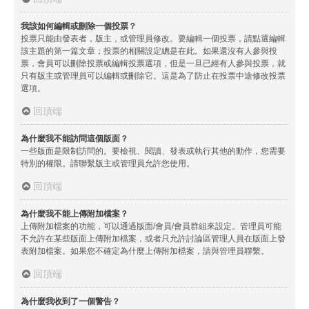
我該如何編輯或刪除一個投票？
投票只能由發表者，版主，或管理員修改。要編輯一個投票，請點選編輯
該主題的第一篇文章；投票的相關設定總是在此。如果還沒有人參與投
票，會員可以刪除投票或編輯投票選項，但是一旦已經有人參與投票，就
只有版主或管理員可以編輯或刪除它。這是為了防止在投票中途修改投票
選項。
回頂端
為什麼我不能訪問這個版面？
一些版面是限制訪問的。要檢視、閱讀、發表或執行其他的動作，您需要
特別的權限。請聯繫版主或管理員允許您使用。
回頂端
為什麼我不能上傳附加檔案？
上傳附加檔案的功能，可以通過版面/會員/會員群組來設定。管理員可能
不允許在某些版面上傳附加檔案，或者只允許討論區管理人員在版面上發
表附加檔案。如果您不確定為什麼上傳附加檔案，請與管理員聯繫。
回頂端
為什麼我收到了一個警告？