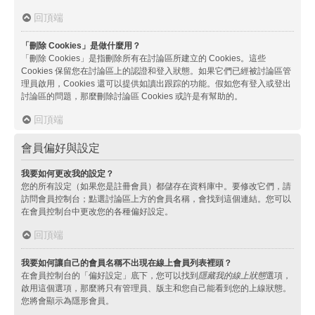
回頂端
「刪除 Cookies」是做什麼用？
「刪除 Cookies」是指刪除所有在討論區所建立的 Cookies。這些
Cookies 保留您在討論區上的認證和登入狀態。如果它們已經被討論區管
理員啟用，Cookies 還可以提供如讀出跟踪的功能。假如您有登入或登出
討論區的問題，那麼刪除討論區 Cookies 或許是有幫助的。
回頂端
會員偏好與設定
我要如何更改我的設定？
您的所有設定（如果您是註冊會員）都儲存在資料庫中。要修改它們，請
訪問會員控制台；點選討論區上方的會員名稱，會找到這個連結。您可以
在會員控制台中更改您的各種偏好設定。
回頂端
我要如何讓自己的會員名稱不出現在線上會員列表裡頭？
在會員控制台的「偏好設定」底下，您可以找到
隱藏我的線上狀態
選項，
啟用這個選項，那麼將只有管理員、版主和您自己能看到您的上線狀態。
您將會顯示為隱形會員。