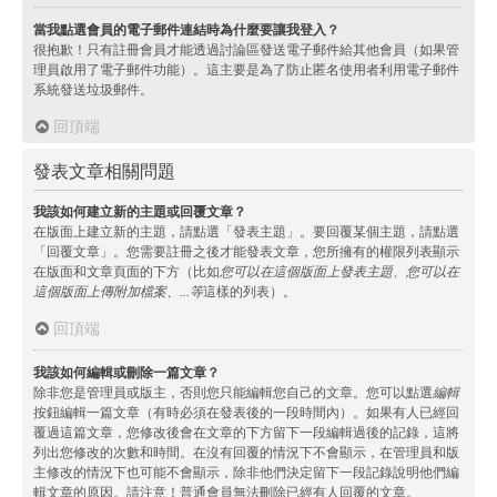
當我點選會員的電子郵件連結時為什麼要讓我登入？
很抱歉！只有註冊會員才能透過討論區發送電子郵件給其他會員（如果管
理員啟用了電子郵件功能）。這主要是為了防止匿名使用者利用電子郵件
系統發送垃圾郵件。
回頂端
發表文章相關問題
我該如何建立新的主題或回覆文章？
在版面上建立新的主題，請點選「發表主題」。要回覆某個主題，請點選
「回覆文章」。您需要註冊之後才能發表文章，您所擁有的權限列表顯示
在版面和文章頁面的下方（比如
您可以在這個版面上發表主題、您可以在
這個版面上傳附加檔案、...等
這樣的列表）。
回頂端
我該如何編輯或刪除一篇文章？
除非您是管理員或版主，否則您只能編輯您自己的文章。您可以點選
編輯
按鈕編輯一篇文章（有時必須在發表後的一段時間內）。如果有人已經回
覆過這篇文章，您修改後會在文章的下方留下一段編輯過後的記錄，這將
列出您修改的次數和時間。在沒有回覆的情況下不會顯示，在管理員和版
主修改的情況下也可能不會顯示，除非他們決定留下一段記錄說明他們編
輯文章的原因。請注意！普通會員無法刪除已經有人回覆的文章。