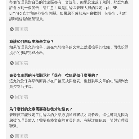
每個管理員對自己的討論區都有一套規則。如果您違反了規則，那麼您也
許會收到一個警告。請注意！這是討論區管理人員的決定，phpBB
Limited 官方和這些警告無關。如果您不確知為何會收到一個警告，那麼
請聯繫討論區管理員。
回頂端
我該如何向版主檢舉文章？
如果管理員允許檢舉，請在您想檢舉的文章上點選檢舉的按鈕，而後按照
提示的步驟完成檢舉。
回頂端
在發表主題的時候顯示的「儲存」按鈕是做什麼用的？
這允許您保存草稿而得以在日後完成與發表。重新裝載文章的功能請到會
員控制台搜尋。
回頂端
為什麼我的文章需要審核後才能發表？
管理員可能設定了討論區的文章必須通過審核才能發表。這也可能是因為
您被管理員放入了需要審核文章的會員列表。有關詳細信息，請與管理員
聯繫。
回頂端