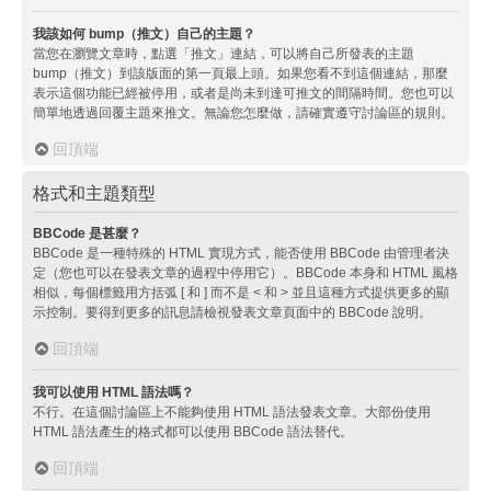
我該如何 bump（推文）自己的主題？
當您在瀏覽文章時，點選「推文」連結，可以將自己所發表的主題
bump（推文）到該版面的第一頁最上頭。如果您看不到這個連結，那麼
表示這個功能已經被停用，或者是尚未到達可推文的間隔時間。您也可以
簡單地透過回覆主題來推文。無論您怎麼做，請確實遵守討論區的規則。
回頂端
格式和主題類型
BBCode 是甚麼？
BBCode 是一種特殊的 HTML 實現方式，能否使用 BBCode 由管理者決
定（您也可以在發表文章的過程中停用它）。BBCode 本身和 HTML 風格
相似，每個標籤用方括弧 [ 和 ] 而不是 < 和 > 並且這種方式提供更多的顯
示控制。要得到更多的訊息請檢視發表文章頁面中的 BBCode 說明。
回頂端
我可以使用 HTML 語法嗎？
不行。在這個討論區上不能夠使用 HTML 語法發表文章。大部份使用
HTML 語法產生的格式都可以使用 BBCode 語法替代。
回頂端