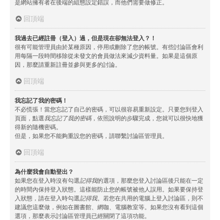
是網站擁有者在後端的組態設定錯誤，而他們需要做修正。
回頂端
我過去已經註冊（登入）過，但是現在卻無法登入？！
很有可能管理員由於某種原因，停用或刪除了您的帳號。有些討論區會利
用每隔一段時間移除從未發文的會員做法來減少資料量。如果是這個原
因，那麼請重新註冊並參與更多的討論。
回頂端
我忘記了我的密碼！
不必慌張！當您忘記了自己的密碼，可以很容易重新設定。只要您到登入
頁面，點選
我忘記了我的密碼
，依照說明的步驟完成，您就可以很快地獲
得新的隨機密碼。
但是，如果您不能夠重設您的密碼，請聯繫討論區管理員。
回頂端
為什麼我會自動登出？
如果您在登入時沒有勾選
記得我
的選項，那麼您登入討論區後只能在一定
的時間內保持登入狀態。這樣能防止您的帳號被他人誤用。如果要保持登
入狀態，請在登入時勾選
記得我
。若您在共用的電腦上登入討論區，則不
建議您這麼做，例如在圖書館、網咖、電腦教室等。如果您沒有看到這個
選項，那麼表示討論區管理員已經關閉了這項功能。