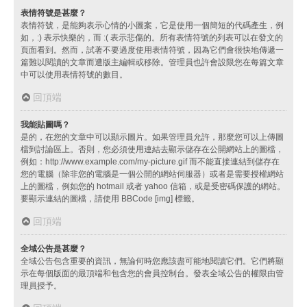
表情符號是甚麼？
表情符號，是能夠表示心情的小圖案，它是使用一個簡短的代碼產生，例
如，:) 表示快樂的，而 :( 表示悲傷的。所有表情符號的列表可以在發文的
頁面看到。然而，試著不要過度使用表情符號，因為它們會很快地傳遞一
篇難以閱讀的文章而遭版主編輯或移除。管理員也許會設限您在每篇文章
中可以使用表情符號的數目。
回頂端
我能貼圖嗎？
是的，在您的文章中可以顯示圖片。如果管理員允許，那麼您可以上傳圖
檔到討論區上。否則，您必須使用連結去顯示儲存在公開網站上的圖檔，
例如：http://www.example.com/my-picture.gif 而不能直接連結到儲存在
您的電腦（除非您的電腦是一個公開的網站伺服器）或者是需要授權網站
上的圖檔，例如您的 hotmail 或者 yahoo 信箱，或是受密碼保護的網站。
要顯示連結的圖檔，請使用 BBCode [img] 標籤。
回頂端
全域公告是甚麼？
全域公告包含重要的資訊，無論何時您應該盡可能地閱讀它們。它們將顯
示在每個版面的最頂端和包含您的會員控制台。發表全域公告的權限由管
理員授予。