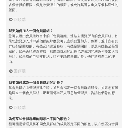
多個會員的權限，像是改變版主的權限，或允許其可以進入某個私密性的
版面。
回頂端
我要如何加入一個會員群組？
您可以經由會員控制台中的「會員群組」連結去瀏覽所有的會員群組。如
果您想要加入其中某個群組那麼您可以直接點選加入。然而，並非所有的
群組都是開放的。有些必須經過審核，有些是關閉的，以及有些甚至是隱
藏的。如果必須經過審核，那麼該群組的組長也許會詢問您為何要加入該
群組。如果您的申請被拒絕，請不要騷擾群組組長；他們將有自己的理
由。
回頂端
我要如何成為一個會員群組的組長？
當會員群組由管理員建立時，通常會指定一個會員群組組長。如果您有興
趣建立一個會員群組，那麼請傳送私人訊息給管理員，告訴他們您的想
法。
回頂端
為何某些會員群組能顯示出不同的顏色？
很可能是管理員將不同會員群組的成員設定不同的顏色，以方便區分會員