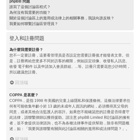
phpBB 問題
誰寫了這個討論區程式？
為何沒有我需要的功能？
關於這個討論區上的濫用或法律上的相關事務，我該向誰反映？
我要如何聯繫討論區管理員？
登入和註冊問題
為什麼我需要註冊？
您不一定要註冊，這要看管理員是否設定您需要註冊後才能發表文章。但
是，註冊將給您更多不同於訪客的權限，例如設定頭像、收發私人訊息、
收發 電子郵件 以及申請加入會員群組、...等。註冊只需要花您少許時間，
所以建議您註冊。
回頂端
COPPA 是甚麼？
COPPA，是指 1998 年美國的兒童上線隱私和保護條例。這條法律要求任
何有可能收集年齡小於 13 歲的未成年人資訊的網站，必須獲得其父母的
同意，或者其他合法監護人的容許。如果您不能確認您的註冊是否得遵守
此法律，請聯繫律師以獲得援助。請注意 phpBB Limited 和討論區的擁有
者，並不會提供法律諮詢，也不為各種法律事件提供幫助，除非有問題概
述，如：「我要與誰聯繫有關與此討論區相關的濫用和或法律問題？」。
回頂端