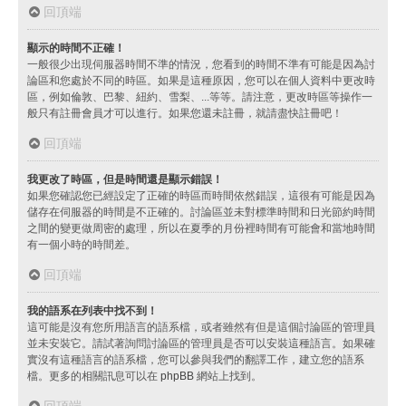
回頂端
顯示的時間不正確！
一般很少出現伺服器時間不準的情況，您看到的時間不準有可能是因為討
論區和您處於不同的時區。如果是這種原因，您可以在個人資料中更改時
區，例如倫敦、巴黎、紐約、雪梨、...等等。請注意，更改時區等操作一
般只有註冊會員才可以進行。如果您還未註冊，就請盡快註冊吧！
回頂端
我更改了時區，但是時間還是顯示錯誤！
如果您確認您已經設定了正確的時區而時間依然錯誤，這很有可能是因為
儲存在伺服器的時間是不正確的。討論區並未對標準時間和日光節約時間
之間的變更做周密的處理，所以在夏季的月份裡時間有可能會和當地時間
有一個小時的時間差。
回頂端
我的語系在列表中找不到！
這可能是沒有您所用語言的語系檔，或者雖然有但是這個討論區的管理員
並未安裝它。請試著詢問討論區的管理員是否可以安裝這種語言。如果確
實沒有這種語言的語系檔，您可以參與我們的翻譯工作，建立您的語系
檔。更多的相關訊息可以在
phpBB
網站上找到。
回頂端