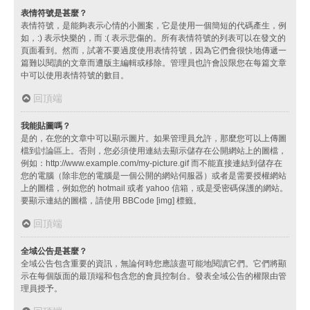
表情符號是甚麼？
表情符號，是能夠表示心情的小圖案，它是使用一個簡短的代碼產生，例
如，:) 表示快樂的，而 :( 表示悲傷的。所有表情符號的列表可以在發文的
頁面看到。然而，試著不要過度使用表情符號，因為它們會很快地傳遞一
篇難以閱讀的文章而遭版主編輯或移除。管理員也許會設限您在每篇文章
中可以使用表情符號的數目。
回頂端
我能貼圖嗎？
是的，在您的文章中可以顯示圖片。如果管理員允許，那麼您可以上傳圖
檔到討論區上。否則，您必須使用連結去顯示儲存在公開網站上的圖檔，
例如：http://www.example.com/my-picture.gif 而不能直接連結到儲存在
您的電腦（除非您的電腦是一個公開的網站伺服器）或者是需要授權網站
上的圖檔，例如您的 hotmail 或者 yahoo 信箱，或是受密碼保護的網站。
要顯示連結的圖檔，請使用 BBCode [img] 標籤。
回頂端
全域公告是甚麼？
全域公告包含重要的資訊，無論何時您應該盡可能地閱讀它們。它們將顯
示在每個版面的最頂端和包含您的會員控制台。發表全域公告的權限由管
理員授予。