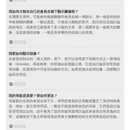
我如何才能在自己的會員名稱下顯示圖像呢？
在瀏覽文章時，可能會有兩個圖像和會員名稱一塊顯示。第一個是和您的
等級相關的圖像，一般以星星、方塊或小圓點的形式，顯示您在這個討論
區的地位，或者您已經發表了多少篇的文章。第二個通常是一個更大的圖
像，這是會員的頭像，一般是具有獨特的或個人的表徵。
回頂端
我要如何顯示頭像？
在會員控制台的「個人資料」底下，您可以使用底下四種方法之一新增頭
像：Gravatar、系統相簿、外部連結或電腦上傳。它是由討論區管理員啟
用頭像，並選擇其中可提供頭像的方式。如果您無法使用頭像，請聯繫討
論區管理員。
回頂端
我的等級是甚麼？要如何更改？
等級顯示在您的會員名稱下方，表明您發表的文章數或鑒定了某些特殊會
員，例如：版主與管理員。一般您不能直接更改您的等級，它們是由討論
區管理員設定的。請不要為了提高等級而濫用討論區來發表沒有意義的文
章。這種情況下版主和管理員反而會大量刪除您的文章而降低您的等級。
回頂端