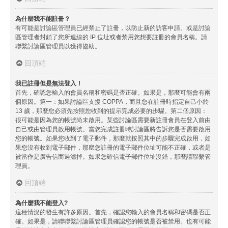
為什麼我不能註冊？
有可能是討論區管理員已經禁止了註冊，以防止新的訪客申請。或是討論
區管理者封鎖了您所連線的 IP 位址或者禁用您想要註冊的會員名稱。請
聯繫討論區管理員以獲得協助。
回頂端
我已註冊但是無法登入！
首先，確認您輸入的會員名稱和密碼是否正確。如果是，那麼可能會有兩
個原因。第一：如果討論區支援 COPPA，而且您在註冊時指定自己小於
13 歲，那麼您必須先按照您收到的提示完成必要的步驟。第二個原因：
很可能是因為您的帳號尚未啟用。某些討論區需要新註冊會員在登入前由
自己或由管理員啟用帳號。當您完成註冊時討論區將告訴您是否需要啟用
您的帳號。如果您收到了電子郵件，那麼就按照其中的步驟完成啟用，如
果您沒有收到電子郵件，那麼您註冊的電子郵件位址可能不正確，或者是
被當作是廣告信而過濾掉。如果您確信電子郵件位址沒錯，那麼請聯繫管
理員。
回頂端
為什麼我不能登入?
這種情況的發生有許多原因。首先，確認您輸入的會員名稱和密碼是否正
確。如果是，請聯聯繫討論區管理員確認您的帳號是否被禁用。也有可能