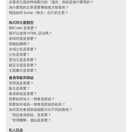
在發表主題的時候顯示的「儲存」按鈕是做什麼用的？
為什麼我的文章需要審核後才能發表？
我該如何 bump（推文）自己的主題？
格式和主題類型
BBCode 是甚麼？
我可以使用 HTML 語法嗎？
表情符號是甚麼？
我能貼圖嗎？
全域公告是甚麼？
公告是甚麼？
置頂主題是甚麼？
鎖定主題是甚麼？
主題圖示是甚麼？
會員等級和群組
管理員是甚麼？
版主是甚麼？
會員群組是甚麼？
我要如何加入一個會員群組？
我要如何成為一個會員群組的組長？
為何某些會員群組能顯示出不同的顏色？
「預設會員群組」是甚麼？
「管理團隊」連結是甚麼？
私人訊息