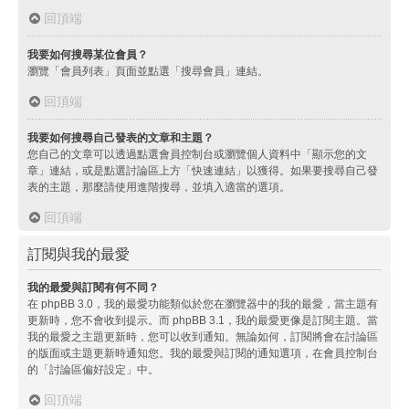
回頂端
我要如何搜尋某位會員？
瀏覽「會員列表」頁面並點選「搜尋會員」連結。
回頂端
我要如何搜尋自己發表的文章和主題？
您自己的文章可以透過點選會員控制台或瀏覽個人資料中「顯示您的文
章」連結，或是點選討論區上方「快速連結」以獲得。如果要搜尋自己發
表的主題，那麼請使用進階搜尋，並填入適當的選項。
回頂端
訂閱與我的最愛
我的最愛與訂閱有何不同？
在 phpBB 3.0，我的最愛功能類似於您在瀏覽器中的我的最愛，當主題有
更新時，您不會收到提示。而 phpBB 3.1，我的最愛更像是訂閱主題。當
我的最愛之主題更新時，您可以收到通知。無論如何，訂閱將會在討論區
的版面或主題更新時通知您。我的最愛與訂閱的通知選項，在會員控制台
的「討論區偏好設定」中。
回頂端