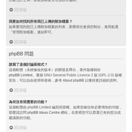
回頂端
我要如何找到所有我已上傳的附加檔案？
如果要找到您已上傳附加檔案的列表，那麼前往會員控制台，進而點選
「管理附加檔案」連結即可。
回頂端
phpBB 問題
誰寫了這個討論區程式？
這個軟體（未經修改的版本）的開發及釋出，著作版權歸於
phpBB Limited
。遵循 GNU General Public Licence 2 版 (GPL-2.0) 版權
宣告，可以自由使用和發佈，參考
About phpBB
以獲得更詳細的資料。
回頂端
為何沒有我需要的功能？
這個軟體由 phpBB Limited 編寫與授權。如果您確信有必要增加的功能，
那麼請訪問
phpBB Ideas Centre
網站，在那裡您可以票選已有的想法或
建議新的功能。
回頂端