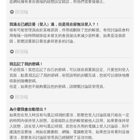
是網站擁有者在後端的組態設定錯誤，而他們需要做修正。
回頂端
我過去已經註冊（登入）過，但是現在卻無法登入？！
很有可能管理員由於某種原因，停用或刪除了您的帳號。有些討論區會利
用每隔一段時間移除從未發文的會員做法來減少資料量。如果是這個原
因，那麼請重新註冊並參與更多的討論。
回頂端
我忘記了我的密碼！
不必慌張！當您忘記了自己的密碼，可以很容易重新設定。只要您到登入
頁面，點選
我忘記了我的密碼
，依照說明的步驟完成，您就可以很快地獲
得新的隨機密碼。
但是，如果您不能夠重設您的密碼，請聯繫討論區管理員。
回頂端
為什麼我會自動登出？
如果您在登入時沒有勾選
記得我
的選項，那麼您登入討論區後只能在一定
的時間內保持登入狀態。這樣能防止您的帳號被他人誤用。如果要保持登
入狀態，請在登入時勾選
記得我
。若您在共用的電腦上登入討論區，則不
建議您這麼做，例如在圖書館、網咖、電腦教室等。如果您沒有看到這個
選項，那麼表示討論區管理員已經關閉了這項功能。