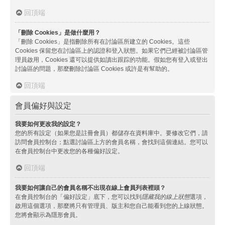
回頂端
「刪除 Cookies」是做什麼用？
「刪除 Cookies」是指刪除所有在討論區所建立的 Cookies。這些
Cookies 保留您在討論區上的認證和登入狀態。如果它們已經被討論區管
理員啟用，Cookies 還可以提供如讀出跟踪的功能。假如您有登入或登出
討論區的問題，那麼刪除討論區 Cookies 或許是有幫助的。
回頂端
會員偏好與設定
我要如何更改我的設定？
您的所有設定（如果您是註冊會員）都儲存在資料庫中。要修改它們，請
訪問會員控制台；點選討論區上方的會員名稱，會找到這個連結。您可以
在會員控制台中更改您的各種偏好設定。
回頂端
我要如何讓自己的會員名稱不出現在線上會員列表裡頭？
在會員控制台的「偏好設定」底下，您可以找到
隱藏我的線上狀態
選項，
啟用這個選項，那麼將只有管理員、版主和您自己能看到您的上線狀態。
您將會顯示為隱形會員。