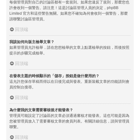
每個管理員對自己的討論區都有一套規則。如果您違反了規則，那麼您也
許會收到一個警告。請注意！這是討論區管理人員的決定，phpBB
Limited 官方和這些警告無關。如果您不確知為何會收到一個警告，那麼
請聯繫討論區管理員。
回頂端
我該如何向版主檢舉文章？
如果管理員允許檢舉，請在您想檢舉的文章上點選檢舉的按鈕，而後按照
提示的步驟完成檢舉。
回頂端
在發表主題的時候顯示的「儲存」按鈕是做什麼用的？
這允許您保存草稿而得以在日後完成與發表。重新裝載文章的功能請到會
員控制台搜尋。
回頂端
為什麼我的文章需要審核後才能發表？
管理員可能設定了討論區的文章必須通過審核才能發表。這也可能是因為
您被管理員放入了需要審核文章的會員列表。有關詳細信息，請與管理員
聯繫。
回頂端