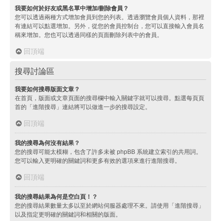
我要如何於好友或黑名單中增加/刪除會員？
您可以透過兩種方式增加會員到您的列表。透過瀏覽會員個人資料，那裡
有連結可以點選增加。另外，從您的會員控制台，您可以直接輸入會員名
稱來增加。您也可以透過同樣的頁面刪除列表中的會員。
回頂端
搜尋討論區
我要如何搜尋版面文章？
在首頁，版面或文章頁面的搜尋欄中輸入關鍵字就可以搜尋。點選每頁頁
首的「進階搜尋」連結將可以做進一步的搜尋設定。
回頂端
我的搜尋為何沒有結果？
您的搜尋可能太模糊，包含了許多未被 phpBB 系統建立索引的共用詞。
您可以輸入更明確的關鍵詞和更多有效的選項來進行進階搜尋。
回頂端
我的搜尋結果為何是空白頁！？
您的搜尋結果數量太多以至於網站伺服器處理不來。請使用「進階搜尋」
以及指定更明確的關鍵詞和相關的版面。