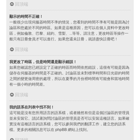
回頂端
顯示的時間不正確！
一般很少出現伺服器時間不準的情況，您看到的時間不準有可能是因為討
論區和您處於不同的時區。如果是這種原因，您可以在個人資料中更改時
區，例如倫敦、巴黎、紐約、雪梨、...等等。請注意，更改時區等操作一
般只有註冊會員才可以進行。如果您還未註冊，就請盡快註冊吧！
回頂端
我更改了時區，但是時間還是顯示錯誤！
如果您確認您已經設定了正確的時區而時間依然錯誤，這很有可能是因為
儲存在伺服器的時間是不正確的。討論區並未對標準時間和日光節約時間
之間的變更做周密的處理，所以在夏季的月份裡時間有可能會和當地時間
有一個小時的時間差。
回頂端
我的語系在列表中找不到！
這可能是沒有您所用語言的語系檔，或者雖然有但是這個討論區的管理員
並未安裝它。請試著詢問討論區的管理員是否可以安裝這種語言。如果確
實沒有這種語言的語系檔，您可以參與我們的翻譯工作，建立您的語系
檔。更多的相關訊息可以在
phpBB
網站上找到。
回頂端