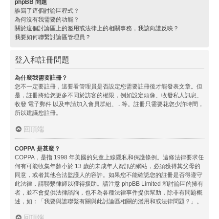
phpBB 問題
誰寫了這個討論區程式？
為何沒有我需要的功能？
關於這個討論區上的濫用或法律上的相關事務，我該向誰反映？
我要如何聯繫討論區管理員？
登入和註冊問題
為什麼我需要註冊？
您不一定要註冊，這要看管理員是否設定您需要註冊後才能發表文章。但
是，註冊將給您更多不同於訪客的權限，例如設定頭像、收發私人訊息、
收發 電子郵件 以及申請加入會員群組、...等。註冊只需要花您少許時間，
所以建議您註冊。
回頂端
COPPA 是甚麼？
COPPA，是指 1998 年美國的兒童上線隱私和保護條例。這條法律要求任
何有可能收集年齡小於 13 歲的未成年人資訊的網站，必須獲得其父母的
同意，或者其他合法監護人的容許。如果您不能確認您的註冊是否得遵守
此法律，請聯繫律師以獲得援助。請注意 phpBB Limited 和討論區的擁有
者，並不會提供法律諮詢，也不為各種法律事件提供幫助，除非有問題概
述，如：「我要與誰聯繫有關與此討論區相關的濫用和或法律問題？」。
回頂端