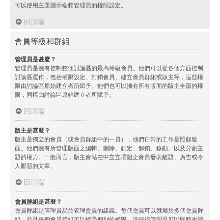
可以使用主題圖示端賴管理員的權限設定。
回頂端
會員等級和群組
管理員是甚麼？
管理員是擁有控制整個討論區的最高等級會員。他們可以從各個方面控制
討論區運作，包括權限設定、封鎖會員、建立會員群組或版主等，這些權
限由討論區原始建立者所賦予。他們也可以擁有所有版面的版主全部的權
限，同樣由討論區原始建立者所賦予。
回頂端
版主是甚麼？
版主是獨立的會員（或會員群組中的一員），他們日常的工作是照顧版
面。他們擁有所管理版面之編輯、刪除、鎖定、解鎖、移動、以及分割主
題的權力。一般而言，版主會站在中立立場阻止會員發表離題、廣告或令
人厭惡的文章。
回頂端
會員群組是甚麼？
會員群組是管理員易於管理會員的組織。每個會員可以隸屬於多個會員群
組，並且每個會員群組可以授予個別的權限。這使得管理員可以同時改變