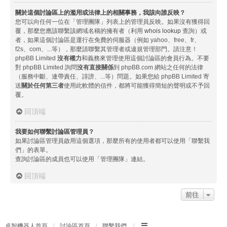
關於這個討論區上的濫用或法律上的相關事務，我該向誰反映？
您可以向任何一位在「管理團隊」列表上的管理員反映。如果沒有獲得回
覆，那麼您應該聯繫該網域名稱的擁有者（利用
whois lookup
查詢）或
者，如果這個討論區是運行在免費的伺服器（例如 yahoo、free、fr、
f2s、com、...等），那麼請聯繫其管理者或違規管理部門。請注意！
phpBB Limited
沒有權力
和義務來管理使用這個討論區的會員行為。不要
對 phpBB Limited 詢問
沒有直接關係
到 phpBB.com 網站之任何的法律
（服務中斷、連帶責任、誹謗、...等）問題。如果您給 phpBB Limited 寄
送
關於任何第三者
使用此軟體的信件，都將可能獲得簡短的聲明或不予回
覆。
回頂端
我要如何聯繫討論區管理員？
如果討論區管理員啟用這個選項，那麼所有的使用者都可以使用「聯繫我
們」的表單。
查詢討論區的成員也可以使用「管理團隊」連結。
回頂端
前往
卓智機器人首頁
討論區首頁
聯繫我們