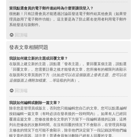
當我點選會員的電子郵件連結時為什麼要讓我登入？
很抱歉！只有註冊會員才能透過討論區發送電子郵件給其他會員（如果管
理員啟用了電子郵件功能）。這主要是為了防止匿名使用者利用電子郵件
系統發送垃圾郵件。
回頂端
發表文章相關問題
我該如何建立新的主題或回覆文章？
在版面上建立新的主題，請點選「發表主題」。要回覆某個主題，請點選
「回覆文章」。您需要註冊之後才能發表文章，您所擁有的權限列表顯示
在版面和文章頁面的下方（比如
您可以在這個版面上發表主題、您可以在
這個版面上傳附加檔案、...等
這樣的列表）。
回頂端
我該如何編輯或刪除一篇文章？
除非您是管理員或版主，否則您只能編輯您自己的文章。您可以點選
編輯
按鈕編輯一篇文章（有時必須在發表後的一段時間內）。如果有人已經回
覆過這篇文章，您修改後會在文章的下方留下一段編輯過後的記錄，這將
列出您修改的次數和時間。在沒有回覆的情況下不會顯示，在管理員和版
主修改的情況下也可能不會顯示，除非他們決定留下一段記錄說明他們編
輯文章的原因。請注意！普通會員無法刪除已經有人回覆的文章。