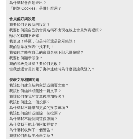
為什麼我會自動登出？
「刪除 Cookies」是做什麼用？
會員偏好與設定
我要如何更改我的設定？
我要如何讓自己的會員名稱不出現在線上會員列表裡頭？
顯示的時間不正確！
我更改了時區，但是時間還是顯示錯誤！
我的語系在列表中找不到！
我如何才能在自己的會員名稱下顯示圖像呢？
我要如何顯示頭像？
我的等級是甚麼？要如何更改？
當我點選會員的電子郵件連結時為什麼要讓我登入？
發表文章相關問題
我該如何建立新的主題或回覆文章？
我該如何編輯或刪除一篇文章？
我該如何在我的文章後增加簽名？
我該如何建立一個投票？
為什麼我不能增加更多的投票選項？
我該如何編輯或刪除一個投票？
為什麼我不能訪問這個版面？
為什麼我不能上傳附加檔案？
為什麼我收到了一個警告？
我該如何向版主檢舉文章？