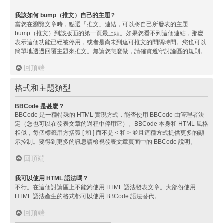
我該如何 bump（推文）自己的主題？
當您在瀏覽文章時，點選「推文」連結，可以將自己所發表的主題
bump（推文）到該版面的第一頁最上頭。如果您看不到這個連結，那麼
表示這個功能已經被停用，或者是尚未到達可推文的間隔時間。您也可以
簡單地透過回覆主題來推文。無論您怎麼做，請確實遵守討論區的規則。
回頂端
格式和主題類型
BBCode 是甚麼？
BBCode 是一種特殊的 HTML 實現方式，能否使用 BBCode 由管理者決
定（您也可以在發表文章的過程中停用它）。BBCode 本身和 HTML 風格
相似，每個標籤用方括弧 [ 和 ] 而不是 < 和 > 並且這種方式提供更多的顯
示控制。要得到更多的訊息請檢視發表文章頁面中的 BBCode 說明。
回頂端
我可以使用 HTML 語法嗎？
不行。在這個討論區上不能夠使用 HTML 語法發表文章。大部份使用
HTML 語法產生的格式都可以使用 BBCode 語法替代。
回頂端