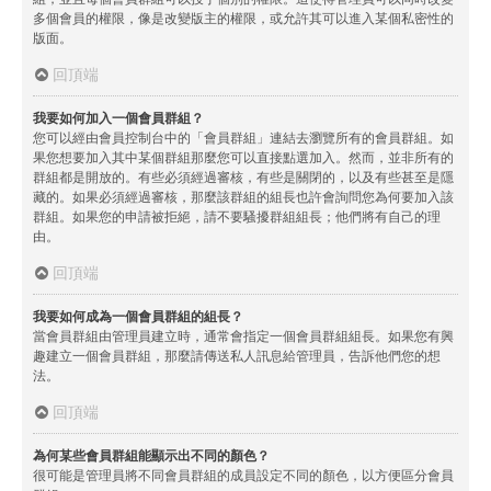
多個會員的權限，像是改變版主的權限，或允許其可以進入某個私密性的
版面。
回頂端
我要如何加入一個會員群組？
您可以經由會員控制台中的「會員群組」連結去瀏覽所有的會員群組。如
果您想要加入其中某個群組那麼您可以直接點選加入。然而，並非所有的
群組都是開放的。有些必須經過審核，有些是關閉的，以及有些甚至是隱
藏的。如果必須經過審核，那麼該群組的組長也許會詢問您為何要加入該
群組。如果您的申請被拒絕，請不要騷擾群組組長；他們將有自己的理
由。
回頂端
我要如何成為一個會員群組的組長？
當會員群組由管理員建立時，通常會指定一個會員群組組長。如果您有興
趣建立一個會員群組，那麼請傳送私人訊息給管理員，告訴他們您的想
法。
回頂端
為何某些會員群組能顯示出不同的顏色？
很可能是管理員將不同會員群組的成員設定不同的顏色，以方便區分會員