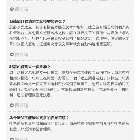
回頂端
我該如何在我的文章後增加簽名？
您必須先建立一個簽名檔後才能在文章中增加，建立簽名檔在您的個人資
料管理台。當您建立好簽名檔之後，請在發表文章的頁面中勾選
附上簽名
來增加簽名。您也可以在會員控制台的「偏好設定」選項中，設定顯示文
章中的個人簽名，這樣每次發表文章時就會自動勾選相應選項。
回頂端
我該如何建立一個投票？
您可以很容易地建立一個投票，當您發表或者修改文章的時候，如果您有
相應的權限，您可以在頁面下方看到一個「建立票選活動」的標籤。您需
要為投票輸入一個票選問題和至少兩個票選項目。您可以設定投票的時間
限制（0 表示沒有時間限制）。對於投票的選項數目，討論區會有一個限
制，這由管理員設定決定。
回頂端
為什麼我不能增加更多的投票選項？
投票選項數量的限制由管理員設定。如果您覺得需要增加允許的投票選項
數量，那麼請聯繫管理員。
回頂端