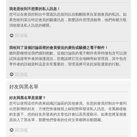
我老是收到不想要的私人訊息！
您可以在會員控制台中透過訊息規則以自動刪除來自某個會員的私訊。如
果您收到某位特定會員的騷擾訊息，那麼請向管理員檢舉，他們有權力取
消他發送私人訊息的權限。
回頂端
我收到了這個討論區裡的會員發送的廣告或騷擾之電子郵件！
聽到那種情況我們感到抱歉。這個討論區的電子郵件表單特徵包含可以測
試與追蹤寄件者的保護資訊，您應該將它完全地轉寄給管理員，其中包含
寄件者的詳細資料這是非常重要的，管理員將可依此採取適當的行動。
回頂端
好友與黑名單
好友與黑名單是甚麼？
您可以使用這些列表來組織討論區的其他會員。在您的會員控制台中會列
出您新增的好友，方便您快速檢視上線狀態和發送私人訊息。在風格樣板
的支援下，您的好友所發表的文章也許會以高亮度顯示。如果您將某個會
員加入了黑名單，那麼他們發表的任何文章都將自動隱藏。
回頂端