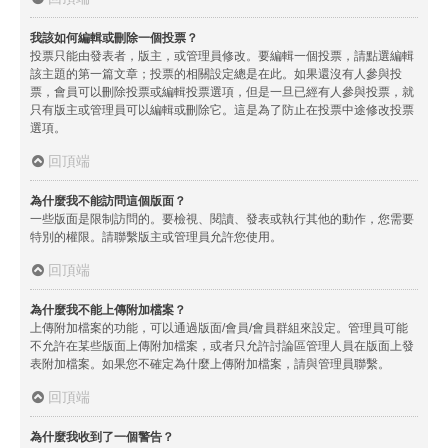
我該如何編輯或刪除一個投票？
投票只能由發表者，版主，或管理員修改。要編輯一個投票，請點選編輯
該主題的第一篇文章；投票的相關設定總是在此。如果還沒有人參與投
票，會員可以刪除投票或編輯投票選項，但是一旦已經有人參與投票，就
只有版主或管理員可以編輯或刪除它。這是為了防止在投票中途修改投票
選項。
回頂端
為什麼我不能訪問這個版面？
一些版面是限制訪問的。要檢視、閱讀、發表或執行其他的動作，您需要
特別的權限。請聯繫版主或管理員允許您使用。
回頂端
為什麼我不能上傳附加檔案？
上傳附加檔案的功能，可以通過版面/會員/會員群組來設定。管理員可能
不允許在某些版面上傳附加檔案，或者只允許討論區管理人員在版面上發
表附加檔案。如果您不確定為什麼上傳附加檔案，請與管理員聯繫。
回頂端
為什麼我收到了一個警告？