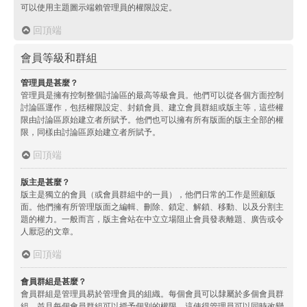
可以使用主題圖示端賴管理員的權限設定。
回頂端
會員等級和群組
管理員是甚麼？
管理員是擁有控制整個討論區的最高等級會員。他們可以從各個方面控制
討論區運作，包括權限設定、封鎖會員、建立會員群組或版主等，這些權
限由討論區原始建立者所賦予。他們也可以擁有所有版面的版主全部的權
限，同樣由討論區原始建立者所賦予。
回頂端
版主是甚麼？
版主是獨立的會員（或會員群組中的一員），他們日常的工作是照顧版
面。他們擁有所管理版面之編輯、刪除、鎖定、解鎖、移動、以及分割主
題的權力。一般而言，版主會站在中立立場阻止會員發表離題、廣告或令
人厭惡的文章。
回頂端
會員群組是甚麼？
會員群組是管理員易於管理會員的組織。每個會員可以隸屬於多個會員群
組，並且每個會員群組可以授予個別的權限。這使得管理員可以同時改變