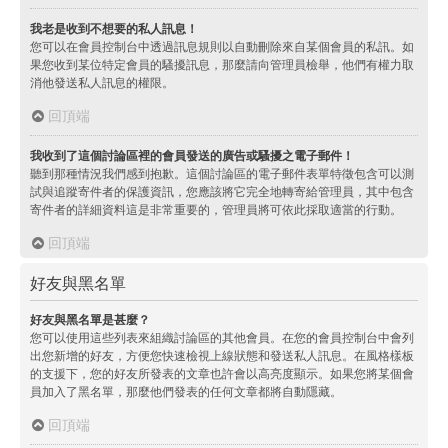
我老是收到不想要的私人訊息！
您可以在會員控制台中透過訊息規則以自動刪除來自某個會員的私訊。如
果您收到某位特定會員的騷擾訊息，那麼請向管理員檢舉，他們有權力取
消他發送私人訊息的權限。
回頂端
我收到了這個討論區裡的會員發送的廣告或騷擾之電子郵件！
聽到那種情況我們感到抱歉。這個討論區的電子郵件表單特徵包含可以測
試與追蹤寄件者的保護資訊，您應該將它完全地轉寄給管理員，其中包含
寄件者的詳細資料這是非常重要的，管理員將可依此採取適當的行動。
回頂端
好友與黑名單
好友與黑名單是甚麼？
您可以使用這些列表來組織討論區的其他會員。在您的會員控制台中會列
出您新增的好友，方便您快速檢視上線狀態和發送私人訊息。在風格樣板
的支援下，您的好友所發表的文章也許會以高亮度顯示。如果您將某個會
員加入了黑名單，那麼他們發表的任何文章都將自動隱藏。
回頂端