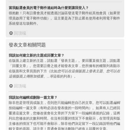
當我點選會員的電子郵件連結時為什麼要讓我登入？
很抱歉！只有註冊會員才能透過討論區發送電子郵件給其他會員（如果管
理員啟用了電子郵件功能）。這主要是為了防止匿名使用者利用電子郵件
系統發送垃圾郵件。
回頂端
發表文章相關問題
我該如何建立新的主題或回覆文章？
在版面上建立新的主題，請點選「發表主題」。要回覆某個主題，請點選
「回覆文章」。您需要註冊之後才能發表文章，您所擁有的權限列表顯示
在版面和文章頁面的下方（比如
您可以在這個版面上發表主題、您可以在
這個版面上傳附加檔案、...等
這樣的列表）。
回頂端
我該如何編輯或刪除一篇文章？
除非您是管理員或版主，否則您只能編輯您自己的文章。您可以點選
編輯
按鈕編輯一篇文章（有時必須在發表後的一段時間內）。如果有人已經回
覆過這篇文章，您修改後會在文章的下方留下一段編輯過後的記錄，這將
列出您修改的次數和時間。在沒有回覆的情況下不會顯示，在管理員和版
主修改的情況下也可能不會顯示，除非他們決定留下一段記錄說明他們編
輯文章的原因。請注意！普通會員無法刪除已經有人回覆的文章。