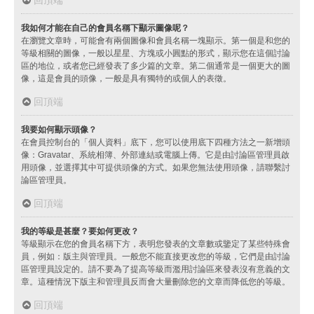
我如何才能在自己的會員名稱下顯示圖像呢？
在瀏覽文章時，可能會有兩個圖像和會員名稱一塊顯示。第一個是和您的
等級相關的圖像，一般以星星、方塊或小圓點的形式，顯示您在這個討論
區的地位，或者您已經發表了多少篇的文章。第二個通常是一個更大的圖
像，這是會員的頭像，一般是具有獨特的或個人的表徵。
回頂端
我要如何顯示頭像？
在會員控制台的「個人資料」底下，您可以使用底下四種方法之一新增頭
像：Gravatar、系統相簿、外部連結或電腦上傳。它是由討論區管理員啟
用頭像，並選擇其中可提供頭像的方式。如果您無法使用頭像，請聯繫討
論區管理員。
回頂端
我的等級是甚麼？要如何更改？
等級顯示在您的會員名稱下方，表明您發表的文章數或鑒定了某些特殊會
員，例如：版主與管理員。一般您不能直接更改您的等級，它們是由討論
區管理員設定的。請不要為了提高等級而濫用討論區來發表沒有意義的文
章。這種情況下版主和管理員反而會大量刪除您的文章而降低您的等級。
回頂端