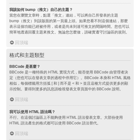
我該如何 bump（推文）自己的主題？
當您在瀏覽文章時，點選「推文」連結，可以將自己所發表的主題
bump（推文）到該版面的第一頁最上頭。如果您看不到這個連結，那麼
表示這個功能已經被停用，或者是尚未到達可推文的間隔時間。您也可以
簡單地透過回覆主題來推文。無論您怎麼做，請確實遵守討論區的規則。
回頂端
格式和主題類型
BBCode 是甚麼？
BBCode 是一種特殊的 HTML 實現方式，能否使用 BBCode 由管理者決
定（您也可以在發表文章的過程中停用它）。BBCode 本身和 HTML 風格
相似，每個標籤用方括弧 [ 和 ] 而不是 < 和 > 並且這種方式提供更多的顯
示控制。要得到更多的訊息請檢視發表文章頁面中的 BBCode 說明。
回頂端
我可以使用 HTML 語法嗎？
不行。在這個討論區上不能夠使用 HTML 語法發表文章。大部份使用
HTML 語法產生的格式都可以使用 BBCode 語法替代。
回頂端