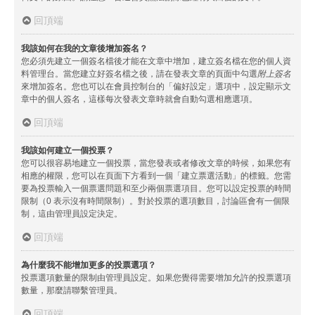
回頂端
我該如何在我的文章後增加簽名？
您必須先建立一個簽名檔後才能在文章中增加，建立簽名檔在您的個人資
料管理台。當您建立好簽名檔之後，請在發表文章的頁面中勾選
附上簽名
來增加簽名。您也可以在會員控制台的「偏好設定」選項中，設定顯示文
章中的個人簽名，這樣每次發表文章時就會自動勾選相應選項。
回頂端
我該如何建立一個投票？
您可以很容易地建立一個投票，當您發表或者修改文章的時候，如果您有
相應的權限，您可以在頁面下方看到一個「建立票選活動」的標籤。您需
要為投票輸入一個票選問題和至少兩個票選項目。您可以設定投票的時間
限制（0 表示沒有時間限制）。對於投票的選項數目，討論區會有一個限
制，這由管理員設定決定。
回頂端
為什麼我不能增加更多的投票選項？
投票選項數量的限制由管理員設定。如果您覺得需要增加允許的投票選項
數量，那麼請聯繫管理員。
回頂端