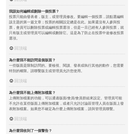
我該如何編輯或刪除一個投票？
投票只能由發表者，版主，或管理員修改。要編輯一個投票，請點選編輯
該主題的第一篇文章；投票的相關設定總是在此。如果還沒有人參與投
票，會員可以刪除投票或編輯投票選項，但是一旦已經有人參與投票，就
只有版主或管理員可以編輯或刪除它。這是為了防止在投票中途修改投票
選項。
回頂端
為什麼我不能訪問這個版面？
一些版面是限制訪問的。要檢視、閱讀、發表或執行其他的動作，您需要
特別的權限。請聯繫版主或管理員允許您使用。
回頂端
為什麼我不能上傳附加檔案？
上傳附加檔案的功能，可以通過版面/會員/會員群組來設定。管理員可能
不允許在某些版面上傳附加檔案，或者只允許討論區管理人員在版面上發
表附加檔案。如果您不確定為什麼上傳附加檔案，請與管理員聯繫。
回頂端
為什麼我收到了一個警告？