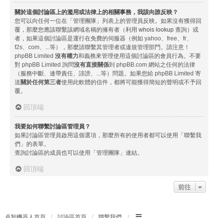
關於這個討論區上的濫用或法律上的相關事務，我該向誰反映？
您可以向任何一位在「管理團隊」列表上的管理員反映。如果沒有獲得回
覆，那麼您應該聯繫該網域名稱的擁有者（利用
whois lookup
查詢）或
者，如果這個討論區是運行在免費的伺服器（例如 yahoo、free、fr、
f2s、com、...等），那麼請聯繫其管理者或違規管理部門。請注意！
phpBB Limited
沒有權力
和義務來管理使用這個討論區的會員行為。不要
對 phpBB Limited 詢問
沒有直接關係
到 phpBB.com 網站之任何的法律
（服務中斷、連帶責任、誹謗、...等）問題。如果您給 phpBB Limited 寄
送
關於任何第三者
使用此軟體的信件，都將可能獲得簡短的聲明或不予回
覆。
回頂端
我要如何聯繫討論區管理員？
如果討論區管理員啟用這個選項，那麼所有的使用者都可以使用「聯繫我
們」的表單。
查詢討論區的成員也可以使用「管理團隊」連結。
回頂端
前往
卓智機器人首頁
討論區首頁
聯繫我們