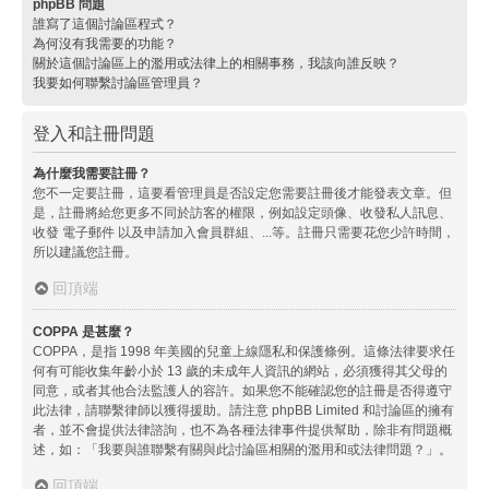
phpBB 問題
誰寫了這個討論區程式？
為何沒有我需要的功能？
關於這個討論區上的濫用或法律上的相關事務，我該向誰反映？
我要如何聯繫討論區管理員？
登入和註冊問題
為什麼我需要註冊？
您不一定要註冊，這要看管理員是否設定您需要註冊後才能發表文章。但
是，註冊將給您更多不同於訪客的權限，例如設定頭像、收發私人訊息、
收發 電子郵件 以及申請加入會員群組、...等。註冊只需要花您少許時間，
所以建議您註冊。
回頂端
COPPA 是甚麼？
COPPA，是指 1998 年美國的兒童上線隱私和保護條例。這條法律要求任
何有可能收集年齡小於 13 歲的未成年人資訊的網站，必須獲得其父母的
同意，或者其他合法監護人的容許。如果您不能確認您的註冊是否得遵守
此法律，請聯繫律師以獲得援助。請注意 phpBB Limited 和討論區的擁有
者，並不會提供法律諮詢，也不為各種法律事件提供幫助，除非有問題概
述，如：「我要與誰聯繫有關與此討論區相關的濫用和或法律問題？」。
回頂端