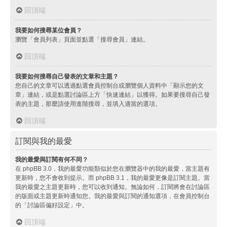
回頂端
我要如何搜尋某位會員？
瀏覽「會員列表」頁面並點選「搜尋會員」連結。
回頂端
我要如何搜尋自己發表的文章和主題？
您自己的文章可以透過點選會員控制台或瀏覽個人資料中「顯示您的文
章」連結，或是點選討論區上方「快速連結」以獲得。如果要搜尋自己發
表的主題，那麼請使用進階搜尋，並填入適當的選項。
回頂端
訂閱與我的最愛
我的最愛與訂閱有何不同？
在 phpBB 3.0，我的最愛功能類似於您在瀏覽器中的我的最愛，當主題有
更新時，您不會收到提示。而 phpBB 3.1，我的最愛更像是訂閱主題。當
我的最愛之主題更新時，您可以收到通知。無論如何，訂閱將會在討論區
的版面或主題更新時通知您。我的最愛與訂閱的通知選項，在會員控制台
的「討論區偏好設定」中。
回頂端