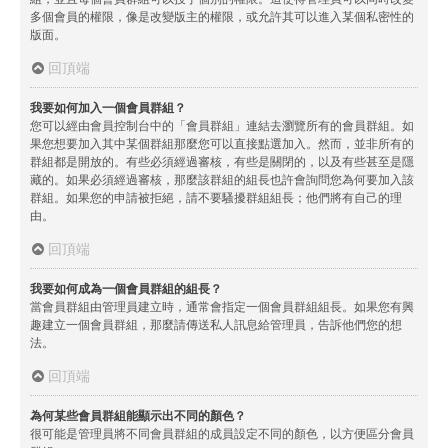
多個會員的權限，像是改變版主的權限，或允許其可以進入某個私密性的
版面。
回頂端
我要如何加入一個會員群組？
您可以經由會員控制台中的「會員群組」連結去瀏覽所有的會員群組。如
果您想要加入其中某個群組那麼您可以直接點選加入。然而，並非所有的
群組都是開放的。有些必須經過審核，有些是關閉的，以及有些甚至是隱
藏的。如果必須經過審核，那麼該群組的組長也許會詢問您為何要加入該
群組。如果您的申請被拒絕，請不要騷擾群組組長；他們將有自己的理
由。
回頂端
我要如何成為一個會員群組的組長？
當會員群組由管理員建立時，通常會指定一個會員群組組長。如果您有興
趣建立一個會員群組，那麼請傳送私人訊息給管理員，告訴他們您的想
法。
回頂端
為何某些會員群組能顯示出不同的顏色？
很可能是管理員將不同會員群組的成員設定不同的顏色，以方便區分會員