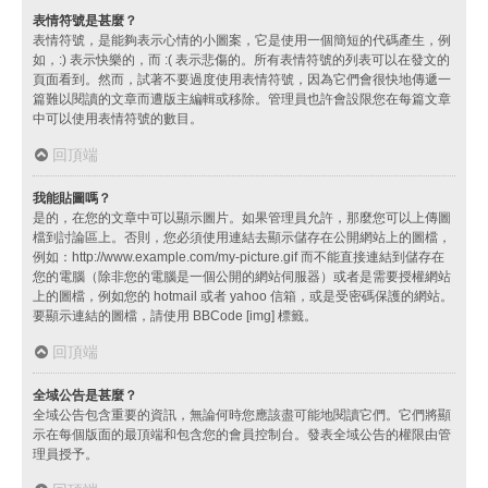
表情符號是甚麼？
表情符號，是能夠表示心情的小圖案，它是使用一個簡短的代碼產生，例
如，:) 表示快樂的，而 :( 表示悲傷的。所有表情符號的列表可以在發文的
頁面看到。然而，試著不要過度使用表情符號，因為它們會很快地傳遞一
篇難以閱讀的文章而遭版主編輯或移除。管理員也許會設限您在每篇文章
中可以使用表情符號的數目。
回頂端
我能貼圖嗎？
是的，在您的文章中可以顯示圖片。如果管理員允許，那麼您可以上傳圖
檔到討論區上。否則，您必須使用連結去顯示儲存在公開網站上的圖檔，
例如：http://www.example.com/my-picture.gif 而不能直接連結到儲存在
您的電腦（除非您的電腦是一個公開的網站伺服器）或者是需要授權網站
上的圖檔，例如您的 hotmail 或者 yahoo 信箱，或是受密碼保護的網站。
要顯示連結的圖檔，請使用 BBCode [img] 標籤。
回頂端
全域公告是甚麼？
全域公告包含重要的資訊，無論何時您應該盡可能地閱讀它們。它們將顯
示在每個版面的最頂端和包含您的會員控制台。發表全域公告的權限由管
理員授予。