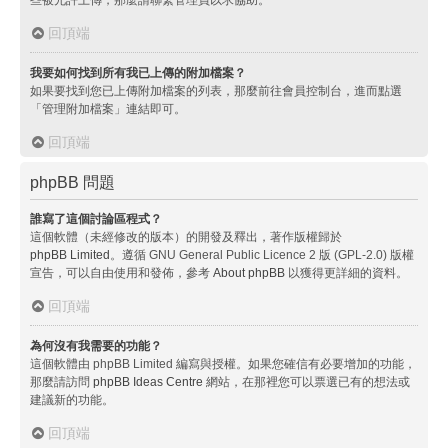
回頂端
我要如何找到所有我已上傳的附加檔案？
如果要找到您已上傳附加檔案的列表，那麼前往會員控制台，進而點選
「管理附加檔案」連結即可。
回頂端
phpBB 問題
誰寫了這個討論區程式？
這個軟體（未經修改的版本）的開發及釋出，著作版權歸於
phpBB Limited
。遵循 GNU General Public Licence 2 版 (GPL-2.0) 版權
宣告，可以自由使用和發佈，參考
About phpBB
以獲得更詳細的資料。
回頂端
為何沒有我需要的功能？
這個軟體由 phpBB Limited 編寫與授權。如果您確信有必要增加的功能，
那麼請訪問
phpBB Ideas Centre
網站，在那裡您可以票選已有的想法或
建議新的功能。
回頂端