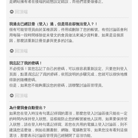
是網站擁有者在後端的組態設定錯誤，而他們需要做修正。
回頂端
我過去已經註冊（登入）過，但是現在卻無法登入？！
很有可能管理員由於某種原因，停用或刪除了您的帳號。有些討論區會利
用每隔一段時間移除從未發文的會員做法來減少資料量。如果是這個原
因，那麼請重新註冊並參與更多的討論。
回頂端
我忘記了我的密碼！
不必慌張！當您忘記了自己的密碼，可以很容易重新設定。只要您到登入
頁面，點選
我忘記了我的密碼
，依照說明的步驟完成，您就可以很快地獲
得新的隨機密碼。
但是，如果您不能夠重設您的密碼，請聯繫討論區管理員。
回頂端
為什麼我會自動登出？
如果您在登入時沒有勾選
記得我
的選項，那麼您登入討論區後只能在一定
的時間內保持登入狀態。這樣能防止您的帳號被他人誤用。如果要保持登
入狀態，請在登入時勾選
記得我
。若您在共用的電腦上登入討論區，則不
建議您這麼做，例如在圖書館、網咖、電腦教室等。如果您沒有看到這個
選項，那麼表示討論區管理員已經關閉了這項功能。