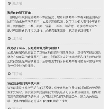
回頂端
顯示的時間不正確！
一般很少出現伺服器時間不準的情況，您看到的時間不準有可能是因為討
論區和您處於不同的時區。如果是這種原因，您可以在個人資料中更改時
區，例如倫敦、巴黎、紐約、雪梨、...等等。請注意，更改時區等操作一
般只有註冊會員才可以進行。如果您還未註冊，就請盡快註冊吧！
回頂端
我更改了時區，但是時間還是顯示錯誤！
如果您確認您已經設定了正確的時區而時間依然錯誤，這很有可能是因為
儲存在伺服器的時間是不正確的。討論區並未對標準時間和日光節約時間
之間的變更做周密的處理，所以在夏季的月份裡時間有可能會和當地時間
有一個小時的時間差。
回頂端
我的語系在列表中找不到！
這可能是沒有您所用語言的語系檔，或者雖然有但是這個討論區的管理員
並未安裝它。請試著詢問討論區的管理員是否可以安裝這種語言。如果確
實沒有這種語言的語系檔，您可以參與我們的翻譯工作，建立您的語系
檔。更多的相關訊息可以在
phpBB
網站上找到。
回頂端