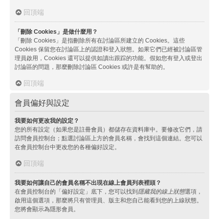
回頂端
「刪除 Cookies」是做什麼用？
「刪除 Cookies」是指刪除所有在討論區所建立的 Cookies。這些
Cookies 保留您在討論區上的認證和登入狀態。如果它們已經被討論區管
理員啟用，Cookies 還可以提供如讀出跟踪的功能。假如您有登入或登出
討論區的問題，那麼刪除討論區 Cookies 或許是有幫助的。
回頂端
會員偏好與設定
我要如何更改我的設定？
您的所有設定（如果您是註冊會員）都儲存在資料庫中。要修改它們，請
訪問會員控制台；點選討論區上方的會員名稱，會找到這個連結。您可以
在會員控制台中更改您的各種偏好設定。
回頂端
我要如何讓自己的會員名稱不出現在線上會員列表裡頭？
在會員控制台的「偏好設定」底下，您可以找到
隱藏我的線上狀態
選項，
啟用這個選項，那麼將只有管理員、版主和您自己能看到您的上線狀態。
您將會顯示為隱形會員。