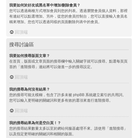
我要如何於好友或黑名單中增加/刪除會員？
您可以透過兩種方式增加會員到您的列表。透過瀏覽會員個人資料，那裡
有連結可以點選增加。另外，從您的會員控制台，您可以直接輸入會員名
稱來增加。您也可以透過同樣的頁面刪除列表中的會員。
回頂端
搜尋討論區
我要如何搜尋版面文章？
在首頁，版面或文章頁面的搜尋欄中輸入關鍵字就可以搜尋。點選每頁頁
首的「進階搜尋」連結將可以做進一步的搜尋設定。
回頂端
我的搜尋為何沒有結果？
您的搜尋可能太模糊，包含了許多未被 phpBB 系統建立索引的共用詞。
您可以輸入更明確的關鍵詞和更多有效的選項來進行進階搜尋。
回頂端
我的搜尋結果為何是空白頁！？
您的搜尋結果數量太多以至於網站伺服器處理不來。請使用「進階搜尋」
以及指定更明確的關鍵詞和相關的版面。