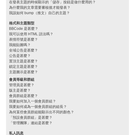
在發表主題的時候顯示的「儲存」按鈕是做什麼用的？
為什麼我的文章需要審核後才能發表？
我該如何 bump（推文）自己的主題？
格式和主題類型
BBCode 是甚麼？
我可以使用 HTML 語法嗎？
表情符號是甚麼？
我能貼圖嗎？
全域公告是甚麼？
公告是甚麼？
置頂主題是甚麼？
鎖定主題是甚麼？
主題圖示是甚麼？
會員等級和群組
管理員是甚麼？
版主是甚麼？
會員群組是甚麼？
我要如何加入一個會員群組？
我要如何成為一個會員群組的組長？
為何某些會員群組能顯示出不同的顏色？
「預設會員群組」是甚麼？
「管理團隊」連結是甚麼？
私人訊息