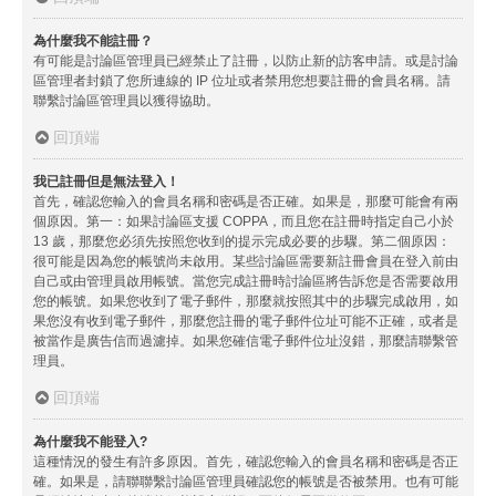
為什麼我不能註冊？
有可能是討論區管理員已經禁止了註冊，以防止新的訪客申請。或是討論
區管理者封鎖了您所連線的 IP 位址或者禁用您想要註冊的會員名稱。請
聯繫討論區管理員以獲得協助。
回頂端
我已註冊但是無法登入！
首先，確認您輸入的會員名稱和密碼是否正確。如果是，那麼可能會有兩
個原因。第一：如果討論區支援 COPPA，而且您在註冊時指定自己小於
13 歲，那麼您必須先按照您收到的提示完成必要的步驟。第二個原因：
很可能是因為您的帳號尚未啟用。某些討論區需要新註冊會員在登入前由
自己或由管理員啟用帳號。當您完成註冊時討論區將告訴您是否需要啟用
您的帳號。如果您收到了電子郵件，那麼就按照其中的步驟完成啟用，如
果您沒有收到電子郵件，那麼您註冊的電子郵件位址可能不正確，或者是
被當作是廣告信而過濾掉。如果您確信電子郵件位址沒錯，那麼請聯繫管
理員。
回頂端
為什麼我不能登入?
這種情況的發生有許多原因。首先，確認您輸入的會員名稱和密碼是否正
確。如果是，請聯聯繫討論區管理員確認您的帳號是否被禁用。也有可能