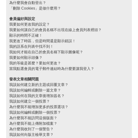
為什麼我會自動登出？
「刪除 Cookies」是做什麼用？
會員偏好與設定
我要如何更改我的設定？
我要如何讓自己的會員名稱不出現在線上會員列表裡頭？
顯示的時間不正確！
我更改了時區，但是時間還是顯示錯誤！
我的語系在列表中找不到！
我如何才能在自己的會員名稱下顯示圖像呢？
我要如何顯示頭像？
我的等級是甚麼？要如何更改？
當我點選會員的電子郵件連結時為什麼要讓我登入？
發表文章相關問題
我該如何建立新的主題或回覆文章？
我該如何編輯或刪除一篇文章？
我該如何在我的文章後增加簽名？
我該如何建立一個投票？
為什麼我不能增加更多的投票選項？
我該如何編輯或刪除一個投票？
為什麼我不能訪問這個版面？
為什麼我不能上傳附加檔案？
為什麼我收到了一個警告？
我該如何向版主檢舉文章？