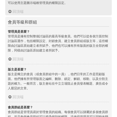
可以使用主題圖示端賴管理員的權限設定。
回頂端
會員等級和群組
管理員是甚麼？
管理員是擁有控制整個討論區的最高等級會員。他們可以從各個方面控制
討論區運作，包括權限設定、封鎖會員、建立會員群組或版主等，這些權
限由討論區原始建立者所賦予。他們也可以擁有所有版面的版主全部的權
限，同樣由討論區原始建立者所賦予。
回頂端
版主是甚麼？
版主是獨立的會員（或會員群組中的一員），他們日常的工作是照顧版
面。他們擁有所管理版面之編輯、刪除、鎖定、解鎖、移動、以及分割主
題的權力。一般而言，版主會站在中立立場阻止會員發表離題、廣告或令
人厭惡的文章。
回頂端
會員群組是甚麼？
會員群組是管理員易於管理會員的組織。每個會員可以隸屬於多個會員群
組，並且每個會員群組可以授予個別的權限。這使得管理員可以同時改變