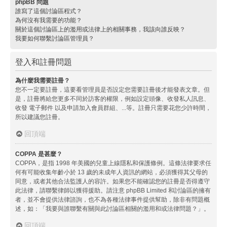
phpBB 問題
誰寫了這個討論區程式？
為何沒有我需要的功能？
關於這個討論區上的濫用或法律上的相關事務，我該向誰反映？
我要如何聯繫討論區管理員？
登入和註冊問題
為什麼我需要註冊？
您不一定要註冊，這要看管理員是否設定您需要註冊後才能發表文章。但
是，註冊將給您更多不同於訪客的權限，例如設定頭像、收發私人訊息、
收發 電子郵件 以及申請加入會員群組、...等。註冊只需要花您少許時間，
所以建議您註冊。
回頂端
COPPA 是甚麼？
COPPA，是指 1998 年美國的兒童上線隱私和保護條例。這條法律要求任
何有可能收集年齡小於 13 歲的未成年人資訊的網站，必須獲得其父母的
同意，或者其他合法監護人的容許。如果您不能確認您的註冊是否得遵守
此法律，請聯繫律師以獲得援助。請注意 phpBB Limited 和討論區的擁有
者，並不會提供法律諮詢，也不為各種法律事件提供幫助，除非有問題概
述，如：「我要與誰聯繫有關與此討論區相關的濫用和或法律問題？」。
回頂端