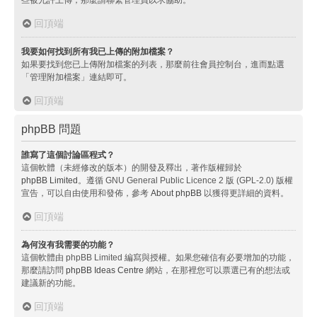
回頂端
我要如何找到所有我已上傳的附加檔案？
如果要找到您已上傳附加檔案的列表，那麼前往會員控制台，進而點選
「管理附加檔案」連結即可。
回頂端
phpBB 問題
誰寫了這個討論區程式？
這個軟體（未經修改的版本）的開發及釋出，著作版權歸於
phpBB Limited
。遵循 GNU General Public Licence 2 版 (GPL-2.0) 版權
宣告，可以自由使用和發佈，參考
About phpBB
以獲得更詳細的資料。
回頂端
為何沒有我需要的功能？
這個軟體由 phpBB Limited 編寫與授權。如果您確信有必要增加的功能，
那麼請訪問
phpBB Ideas Centre
網站，在那裡您可以票選已有的想法或
建議新的功能。
回頂端