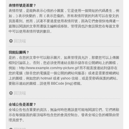
表情符號是甚麼？
表情符號，是能夠表示心情的小圖案，它是使用一個簡短的代碼產生，例
如，:) 表示快樂的，而 :( 表示悲傷的。所有表情符號的列表可以在發文的
頁面看到。然而，試著不要過度使用表情符號，因為它們會很快地傳遞一
篇難以閱讀的文章而遭版主編輯或移除。管理員也許會設限您在每篇文章
中可以使用表情符號的數目。
回頂端
我能貼圖嗎？
是的，在您的文章中可以顯示圖片。如果管理員允許，那麼您可以上傳圖
檔到討論區上。否則，您必須使用連結去顯示儲存在公開網站上的圖檔，
例如：http://www.example.com/my-picture.gif 而不能直接連結到儲存在
您的電腦（除非您的電腦是一個公開的網站伺服器）或者是需要授權網站
上的圖檔，例如您的 hotmail 或者 yahoo 信箱，或是受密碼保護的網站。
要顯示連結的圖檔，請使用 BBCode [img] 標籤。
回頂端
全域公告是甚麼？
全域公告包含重要的資訊，無論何時您應該盡可能地閱讀它們。它們將顯
示在每個版面的最頂端和包含您的會員控制台。發表全域公告的權限由管
理員授予。