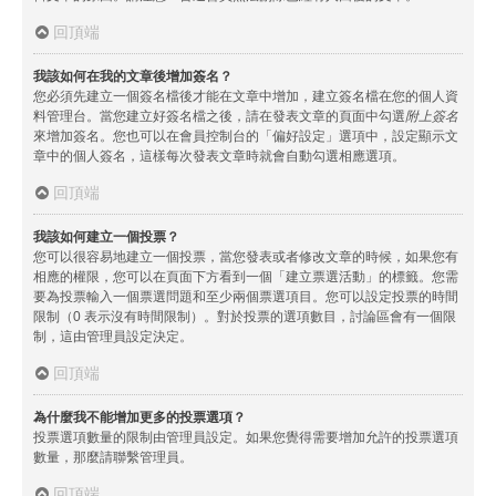
回頂端
我該如何在我的文章後增加簽名？
您必須先建立一個簽名檔後才能在文章中增加，建立簽名檔在您的個人資
料管理台。當您建立好簽名檔之後，請在發表文章的頁面中勾選
附上簽名
來增加簽名。您也可以在會員控制台的「偏好設定」選項中，設定顯示文
章中的個人簽名，這樣每次發表文章時就會自動勾選相應選項。
回頂端
我該如何建立一個投票？
您可以很容易地建立一個投票，當您發表或者修改文章的時候，如果您有
相應的權限，您可以在頁面下方看到一個「建立票選活動」的標籤。您需
要為投票輸入一個票選問題和至少兩個票選項目。您可以設定投票的時間
限制（0 表示沒有時間限制）。對於投票的選項數目，討論區會有一個限
制，這由管理員設定決定。
回頂端
為什麼我不能增加更多的投票選項？
投票選項數量的限制由管理員設定。如果您覺得需要增加允許的投票選項
數量，那麼請聯繫管理員。
回頂端