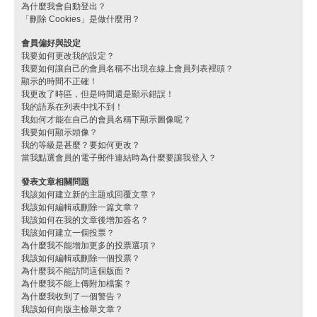
為什麼我會自動登出？
「刪除 Cookies」是做什麼用？
會員偏好與設定
我要如何更改我的設定？
我要如何讓自己的會員名稱不出現在線上會員列表裡頭？
顯示的時間不正確！
我更改了時區，但是時間還是顯示錯誤！
我的語系在列表中找不到！
我如何才能在自己的會員名稱下顯示圖像呢？
我要如何顯示頭像？
我的等級是甚麼？要如何更改？
當我點選會員的電子郵件連結時為什麼要讓我登入？
發表文章相關問題
我該如何建立新的主題或回覆文章？
我該如何編輯或刪除一篇文章？
我該如何在我的文章後增加簽名？
我該如何建立一個投票？
為什麼我不能增加更多的投票選項？
我該如何編輯或刪除一個投票？
為什麼我不能訪問這個版面？
為什麼我不能上傳附加檔案？
為什麼我收到了一個警告？
我該如何向版主檢舉文章？