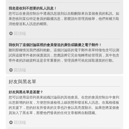
我老是收到不想要的私人訊息！
您可以在會員控制台中透過訊息規則以自動刪除來自某個會員的私訊。如
果您收到某位特定會員的騷擾訊息，那麼請向管理員檢舉，他們有權力取
消他發送私人訊息的權限。
回頂端
我收到了這個討論區裡的會員發送的廣告或騷擾之電子郵件！
聽到那種情況我們感到抱歉。這個討論區的電子郵件表單特徵包含可以測
試與追蹤寄件者的保護資訊，您應該將它完全地轉寄給管理員，其中包含
寄件者的詳細資料這是非常重要的，管理員將可依此採取適當的行動。
回頂端
好友與黑名單
好友與黑名單是甚麼？
您可以使用這些列表來組織討論區的其他會員。在您的會員控制台中會列
出您新增的好友，方便您快速檢視上線狀態和發送私人訊息。在風格樣板
的支援下，您的好友所發表的文章也許會以高亮度顯示。如果您將某個會
員加入了黑名單，那麼他們發表的任何文章都將自動隱藏。
回頂端