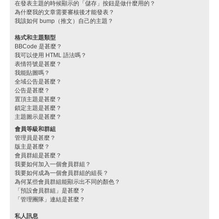
在發表主題的時候顯示的「儲存」按鈕是做什麼用的？
為什麼我的文章需要審核後才能發表？
我該如何 bump（推文）自己的主題？
格式和主題類型
BBCode 是甚麼？
我可以使用 HTML 語法嗎？
表情符號是甚麼？
我能貼圖嗎？
全域公告是甚麼？
公告是甚麼？
置頂主題是甚麼？
鎖定主題是甚麼？
主題圖示是甚麼？
會員等級和群組
管理員是甚麼？
版主是甚麼？
會員群組是甚麼？
我要如何加入一個會員群組？
我要如何成為一個會員群組的組長？
為何某些會員群組能顯示出不同的顏色？
「預設會員群組」是甚麼？
「管理團隊」連結是甚麼？
私人訊息