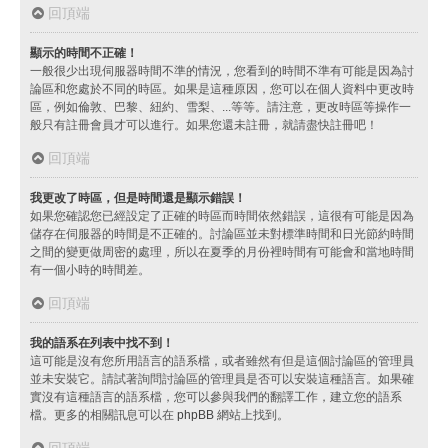
回頂端
顯示的時間不正確！
一般很少出現伺服器時間不準的情況，您看到的時間不準有可能是因為討
論區和您處於不同的時區。如果是這種原因，您可以在個人資料中更改時
區，例如倫敦、巴黎、紐約、雪梨、...等等。請注意，更改時區等操作一
般只有註冊會員才可以進行。如果您還未註冊，就請盡快註冊吧！
回頂端
我更改了時區，但是時間還是顯示錯誤！
如果您確認您已經設定了正確的時區而時間依然錯誤，這很有可能是因為
儲存在伺服器的時間是不正確的。討論區並未對標準時間和日光節約時間
之間的變更做周密的處理，所以在夏季的月份裡時間有可能會和當地時間
有一個小時的時間差。
回頂端
我的語系在列表中找不到！
這可能是沒有您所用語言的語系檔，或者雖然有但是這個討論區的管理員
並未安裝它。請試著詢問討論區的管理員是否可以安裝這種語言。如果確
實沒有這種語言的語系檔，您可以參與我們的翻譯工作，建立您的語系
檔。更多的相關訊息可以在
phpBB
網站上找到。
回頂端