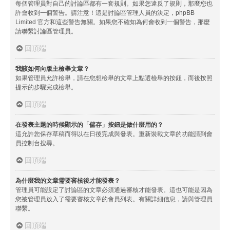
每個管理員對自己的討論區都有一套規則。如果您違反了規則，那麼您也
許會收到一個警告。請注意！這是討論區管理人員的決定，phpBB
Limited 官方和這些警告無關。如果您不確知為何會收到一個警告，那麼
請聯繫討論區管理員。
回頂端
我該如何向版主檢舉文章？
如果管理員允許檢舉，請在您想檢舉的文章上點選檢舉的按鈕，而後按照
提示的步驟完成檢舉。
回頂端
在發表主題的時候顯示的「儲存」按鈕是做什麼用的？
這允許您保存草稿而得以在日後完成與發表。重新裝載文章的功能請到會
員控制台搜尋。
回頂端
為什麼我的文章需要審核後才能發表？
管理員可能設定了討論區的文章必須通過審核才能發表。這也可能是因為
您被管理員放入了需要審核文章的會員列表。有關詳細信息，請與管理員
聯繫。
回頂端