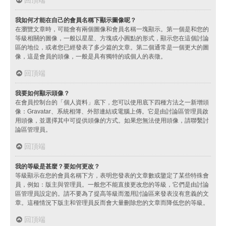
我如何才能在自己的會員名稱下顯示圖像呢？
在瀏覽文章時，可能會有兩個圖像和會員名稱一塊顯示。第一個是和您的
等級相關的圖像，一般以星星、方塊或小圓點的形式，顯示您在這個討論
區的地位，或者您已經發表了多少篇的文章。第二個通常是一個更大的圖
像，這是會員的頭像，一般是具有獨特的或個人的表徵。
回頂端
我要如何顯示頭像？
在會員控制台的「個人資料」底下，您可以使用底下四種方法之一新增頭
像：Gravatar、系統相簿、外部連結或電腦上傳。它是由討論區管理員啟
用頭像，並選擇其中可提供頭像的方式。如果您無法使用頭像，請聯繫討
論區管理員。
回頂端
我的等級是甚麼？要如何更改？
等級顯示在您的會員名稱下方，表明您發表的文章數或鑒定了某些特殊會
員，例如：版主與管理員。一般您不能直接更改您的等級，它們是由討論
區管理員設定的。請不要為了提高等級而濫用討論區來發表沒有意義的文
章。這種情況下版主和管理員反而會大量刪除您的文章而降低您的等級。
回頂端