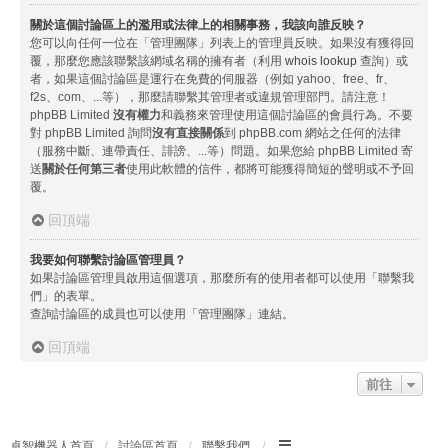
關於這個討論區上的濫用或法律上的相關事務，我該向誰反映？
您可以向任何一位在「管理團隊」列表上的管理員反映。如果沒有獲得回
覆，那麼您應該聯繫該網域名稱的擁有者（利用
whois lookup
查詢）或
者，如果這個討論區是運行在免費的伺服器（例如 yahoo、free、fr、
f2s、com、...等），那麼請聯繫其管理者或違規管理部門。請注意！
phpBB Limited
沒有權力
和義務來管理使用這個討論區的會員行為。不要
對 phpBB Limited 詢問
沒有直接關係
到 phpBB.com 網站之任何的法律
（服務中斷、連帶責任、誹謗、...等）問題。如果您給 phpBB Limited 寄
送
關於任何第三者
使用此軟體的信件，都將可能獲得簡短的聲明或不予回
覆。
回頂端
我要如何聯繫討論區管理員？
如果討論區管理員啟用這個選項，那麼所有的使用者都可以使用「聯繫我
們」的表單。
查詢討論區的成員也可以使用「管理團隊」連結。
回頂端
前往
卓智機器人首頁
討論區首頁
聯繫我們