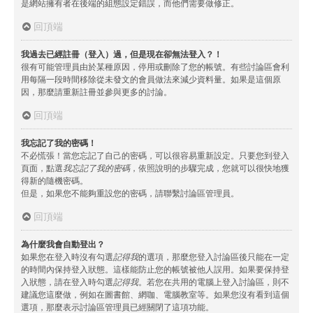
是網站擁有者在後端的組態設定錯誤，而他們需要做修正。
回頂端
我過去已經註冊（登入）過，但是現在卻無法登入？！
很有可能管理員由於某種原因，停用或刪除了您的帳號。有些討論區會利
用每隔一段時間移除從未發文的會員做法來減少資料量。如果是這個原
因，那麼請重新註冊並參與更多的討論。
回頂端
我忘記了我的密碼！
不必慌張！當您忘記了自己的密碼，可以很容易重新設定。只要您到登入
頁面，點選
我忘記了我的密碼
，依照說明的步驟完成，您就可以很快地獲
得新的隨機密碼。
但是，如果您不能夠重設您的密碼，請聯繫討論區管理員。
回頂端
為什麼我會自動登出？
如果您在登入時沒有勾選
記得我
的選項，那麼您登入討論區後只能在一定
的時間內保持登入狀態。這樣能防止您的帳號被他人誤用。如果要保持登
入狀態，請在登入時勾選
記得我
。若您在共用的電腦上登入討論區，則不
建議您這麼做，例如在圖書館、網咖、電腦教室等。如果您沒有看到這個
選項，那麼表示討論區管理員已經關閉了這項功能。