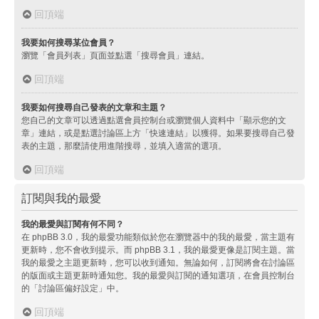
回頂端
我要如何搜尋某位會員？
瀏覽「會員列表」頁面並點選「搜尋會員」連結。
回頂端
我要如何搜尋自己發表的文章和主題？
您自己的文章可以透過點選會員控制台或瀏覽個人資料中「顯示您的文
章」連結，或是點選討論區上方「快速連結」以獲得。如果要搜尋自己發
表的主題，那麼請使用進階搜尋，並填入適當的選項。
回頂端
訂閱與我的最愛
我的最愛與訂閱有何不同？
在 phpBB 3.0，我的最愛功能類似於您在瀏覽器中的我的最愛，當主題有
更新時，您不會收到提示。而 phpBB 3.1，我的最愛更像是訂閱主題。當
我的最愛之主題更新時，您可以收到通知。無論如何，訂閱將會在討論區
的版面或主題更新時通知您。我的最愛與訂閱的通知選項，在會員控制台
的「討論區偏好設定」中。
回頂端