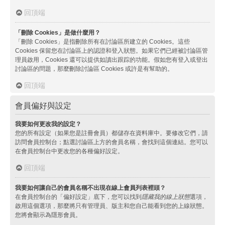
回頂端
「刪除 Cookies」是做什麼用？
「刪除 Cookies」是指刪除所有在討論區所建立的 Cookies。這些
Cookies 保留您在討論區上的認證和登入狀態。如果它們已經被討論區管
理員啟用，Cookies 還可以提供如讀出跟踪的功能。假如您有登入或登出
討論區的問題，那麼刪除討論區 Cookies 或許是有幫助的。
回頂端
會員偏好與設定
我要如何更改我的設定？
您的所有設定（如果您是註冊會員）都儲存在資料庫中。要修改它們，請
訪問會員控制台；點選討論區上方的會員名稱，會找到這個連結。您可以
在會員控制台中更改您的各種偏好設定。
回頂端
我要如何讓自己的會員名稱不出現在線上會員列表裡頭？
在會員控制台的「偏好設定」底下，您可以找到
隱藏我的線上狀態
選項，
啟用這個選項，那麼將只有管理員、版主和您自己能看到您的上線狀態。
您將會顯示為隱形會員。