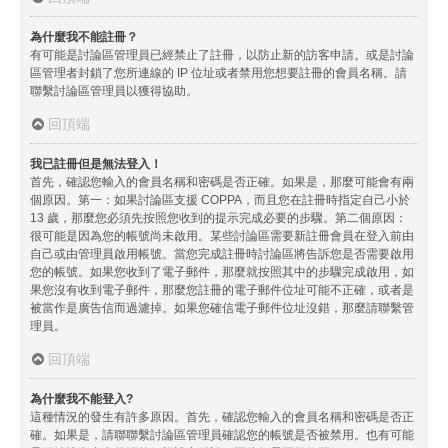
為什麼我不能註冊？
有可能是討論區管理員已經禁止了註冊，以防止新的訪客申請。或是討論
區管理者封鎖了您所連線的 IP 位址或者禁用您想要註冊的會員名稱。請
聯繫討論區管理員以獲得協助。
回頂端
我已註冊但是無法登入！
首先，確認您輸入的會員名稱和密碼是否正確。如果是，那麼可能會有兩
個原因。第一：如果討論區支援 COPPA，而且您在註冊時指定自己小於
13 歲，那麼您必須先按照您收到的提示完成必要的步驟。第二個原因：
很可能是因為您的帳號尚未啟用。某些討論區需要新註冊會員在登入前由
自己或由管理員啟用帳號。當您完成註冊時討論區將告訴您是否需要啟用
您的帳號。如果您收到了電子郵件，那麼就按照其中的步驟完成啟用，如
果您沒有收到電子郵件，那麼您註冊的電子郵件位址可能不正確，或者是
被當作是廣告信而過濾掉。如果您確信電子郵件位址沒錯，那麼請聯繫管
理員。
回頂端
為什麼我不能登入?
這種情況的發生有許多原因。首先，確認您輸入的會員名稱和密碼是否正
確。如果是，請聯聯繫討論區管理員確認您的帳號是否被禁用。也有可能