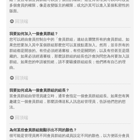
多個會員的權限，像是改變版主的權限，或允許其可以進入某個私密性的
版面。
回頂端
我要如何加入一個會員群組？
您可以經由會員控制台中的「會員群組」連結去瀏覽所有的會員群組。如
果您想要加入其中某個群組那麼您可以直接點選加入。然而，並非所有的
群組都是開放的。有些必須經過審核，有些是關閉的，以及有些甚至是隱
藏的。如果必須經過審核，那麼該群組的組長也許會詢問您為何要加入該
群組。如果您的申請被拒絕，請不要騷擾群組組長；他們將有自己的理
由。
回頂端
我要如何成為一個會員群組的組長？
當會員群組由管理員建立時，通常會指定一個會員群組組長。如果您有興
趣建立一個會員群組，那麼請傳送私人訊息給管理員，告訴他們您的想
法。
回頂端
為何某些會員群組能顯示出不同的顏色？
很可能是管理員將不同會員群組的成員設定不同的顏色，以方便區分會員