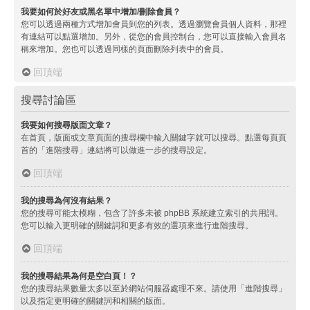
我要如何於好友或黑名單中增加/刪除會員？
您可以透過兩種方式增加會員到您的列表。透過瀏覽會員個人資料，那裡
有連結可以點選增加。另外，從您的會員控制台，您可以直接輸入會員名
稱來增加。您也可以透過同樣的頁面刪除列表中的會員。
回頂端
搜尋討論區
我要如何搜尋版面文章？
在首頁，版面或文章頁面的搜尋欄中輸入關鍵字就可以搜尋。點選每頁頁
首的「進階搜尋」連結將可以做進一步的搜尋設定。
回頂端
我的搜尋為何沒有結果？
您的搜尋可能太模糊，包含了許多未被 phpBB 系統建立索引的共用詞。
您可以輸入更明確的關鍵詞和更多有效的選項來進行進階搜尋。
回頂端
我的搜尋結果為何是空白頁！？
您的搜尋結果數量太多以至於網站伺服器處理不來。請使用「進階搜尋」
以及指定更明確的關鍵詞和相關的版面。