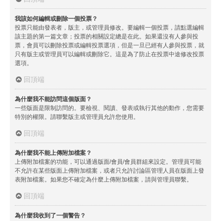
我該如何編輯或刪除一個投票？
投票只能由發表者，版主，或管理員修改。要編輯一個投票，請點選編輯
該主題的第一篇文章；投票的相關設定總是在此。如果還沒有人參與投
票，會員可以刪除投票或編輯投票選項，但是一旦已經有人參與投票，就
只有版主或管理員可以編輯或刪除它。這是為了防止在投票中途修改投票
選項。
回頂端
為什麼我不能訪問這個版面？
一些版面是限制訪問的。要檢視、閱讀、發表或執行其他的動作，您需要
特別的權限。請聯繫版主或管理員允許您使用。
回頂端
為什麼我不能上傳附加檔案？
上傳附加檔案的功能，可以通過版面/會員/會員群組來設定。管理員可能
不允許在某些版面上傳附加檔案，或者只允許討論區管理人員在版面上發
表附加檔案。如果您不確定為什麼上傳附加檔案，請與管理員聯繫。
回頂端
為什麼我收到了一個警告？