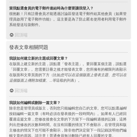
當我點選會員的電子郵件連結時為什麼要讓我登入？
很抱歉！只有註冊會員才能透過討論區發送電子郵件給其他會員（如果管
理員啟用了電子郵件功能）。這主要是為了防止匿名使用者利用電子郵件
系統發送垃圾郵件。
回頂端
發表文章相關問題
我該如何建立新的主題或回覆文章？
在版面上建立新的主題，請點選「發表主題」。要回覆某個主題，請點選
「回覆文章」。您需要註冊之後才能發表文章，您所擁有的權限列表顯示
在版面和文章頁面的下方（比如
您可以在這個版面上發表主題、您可以在
這個版面上傳附加檔案、...等
這樣的列表）。
回頂端
我該如何編輯或刪除一篇文章？
除非您是管理員或版主，否則您只能編輯您自己的文章。您可以點選
編輯
按鈕編輯一篇文章（有時必須在發表後的一段時間內）。如果有人已經回
覆過這篇文章，您修改後會在文章的下方留下一段編輯過後的記錄，這將
列出您修改的次數和時間。在沒有回覆的情況下不會顯示，在管理員和版
主修改的情況下也可能不會顯示，除非他們決定留下一段記錄說明他們編
輯文章的原因。請注意！普通會員無法刪除已經有人回覆的文章。