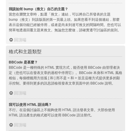
我該如何 bump（推文）自己的主題？
當您在瀏覽文章時，點選「推文」連結，可以將自己所發表的主題
bump（推文）到該版面的第一頁最上頭。如果您看不到這個連結，那麼
表示這個功能已經被停用，或者是尚未到達可推文的間隔時間。您也可以
簡單地透過回覆主題來推文。無論您怎麼做，請確實遵守討論區的規則。
回頂端
格式和主題類型
BBCode 是甚麼？
BBCode 是一種特殊的 HTML 實現方式，能否使用 BBCode 由管理者決
定（您也可以在發表文章的過程中停用它）。BBCode 本身和 HTML 風格
相似，每個標籤用方括弧 [ 和 ] 而不是 < 和 > 並且這種方式提供更多的顯
示控制。要得到更多的訊息請檢視發表文章頁面中的 BBCode 說明。
回頂端
我可以使用 HTML 語法嗎？
不行。在這個討論區上不能夠使用 HTML 語法發表文章。大部份使用
HTML 語法產生的格式都可以使用 BBCode 語法替代。
回頂端