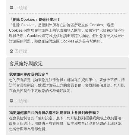
回頂端
「刪除 Cookies」是做什麼用？
「刪除 Cookies」是指刪除所有在討論區所建立的 Cookies。這些
Cookies 保留您在討論區上的認證和登入狀態。如果它們已經被討論區管
理員啟用，Cookies 還可以提供如讀出跟踪的功能。假如您有登入或登出
討論區的問題，那麼刪除討論區 Cookies 或許是有幫助的。
回頂端
會員偏好與設定
我要如何更改我的設定？
您的所有設定（如果您是註冊會員）都儲存在資料庫中。要修改它們，請
訪問會員控制台；點選討論區上方的會員名稱，會找到這個連結。您可以
在會員控制台中更改您的各種偏好設定。
回頂端
我要如何讓自己的會員名稱不出現在線上會員列表裡頭？
在會員控制台的「偏好設定」底下，您可以找到
隱藏我的線上狀態
選項，
啟用這個選項，那麼將只有管理員、版主和您自己能看到您的上線狀態。
您將會顯示為隱形會員。