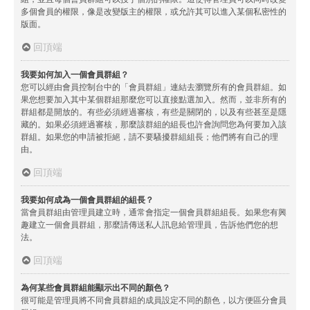
多個會員的權限，像是改變版主的權限，或允許其可以進入某個私密性的
版面。
回頂端
我要如何加入一個會員群組？
您可以經由會員控制台中的「會員群組」連結去瀏覽所有的會員群組。如
果您想要加入其中某個群組那麼您可以直接點選加入。然而，並非所有的
群組都是開放的。有些必須經過審核，有些是關閉的，以及有些甚至是隱
藏的。如果必須經過審核，那麼該群組的組長也許會詢問您為何要加入該
群組。如果您的申請被拒絕，請不要騷擾群組組長；他們將有自己的理
由。
回頂端
我要如何成為一個會員群組的組長？
當會員群組由管理員建立時，通常會指定一個會員群組組長。如果您有興
趣建立一個會員群組，那麼請傳送私人訊息給管理員，告訴他們您的想
法。
回頂端
為何某些會員群組能顯示出不同的顏色？
很可能是管理員將不同會員群組的成員設定不同的顏色，以方便區分會員