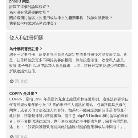
phpBB 問題
誰寫了這個討論區程式？
為何沒有我需要的功能？
關於這個討論區上的濫用或法律上的相關事務，我該向誰反映？
我要如何聯繫討論區管理員？
登入和註冊問題
為什麼我需要註冊？
您不一定要註冊，這要看管理員是否設定您需要註冊後才能發表文章。但
是，註冊將給您更多不同於訪客的權限，例如設定頭像、收發私人訊息、
收發 電子郵件 以及申請加入會員群組、...等。註冊只需要花您少許時間，
所以建議您註冊。
回頂端
COPPA 是甚麼？
COPPA，是指 1998 年美國的兒童上線隱私和保護條例。這條法律要求任
何有可能收集年齡小於 13 歲的未成年人資訊的網站，必須獲得其父母的
同意，或者其他合法監護人的容許。如果您不能確認您的註冊是否得遵守
此法律，請聯繫律師以獲得援助。請注意 phpBB Limited 和討論區的擁有
者，並不會提供法律諮詢，也不為各種法律事件提供幫助，除非有問題概
述，如：「我要與誰聯繫有關與此討論區相關的濫用和或法律問題？」。
回頂端