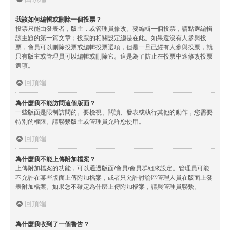
我該如何編輯或刪除一個投票？
投票只能由發表者，版主，或管理員修改。要編輯一個投票，請點選編輯
該主題的第一篇文章；投票的相關設定總是在此。如果還沒有人參與投
票，會員可以刪除投票或編輯投票選項，但是一旦已經有人參與投票，就
只有版主或管理員可以編輯或刪除它。這是為了防止在投票中途修改投票
選項。
回頂端
為什麼我不能訪問這個版面？
一些版面是限制訪問的。要檢視、閱讀、發表或執行其他的動作，您需要
特別的權限。請聯繫版主或管理員允許您使用。
回頂端
為什麼我不能上傳附加檔案？
上傳附加檔案的功能，可以通過版面/會員/會員群組來設定。管理員可能
不允許在某些版面上傳附加檔案，或者只允許討論區管理人員在版面上發
表附加檔案。如果您不確定為什麼上傳附加檔案，請與管理員聯繫。
回頂端
為什麼我收到了一個警告？