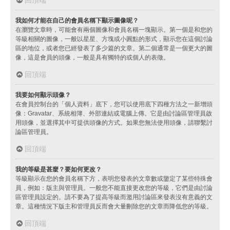
我如何才能在自己的會員名稱下顯示圖像呢？
在瀏覽文章時，可能會有兩個圖像和會員名稱一塊顯示。第一個是和您的
等級相關的圖像，一般以星星、方塊或小圓點的形式，顯示您在這個討論
區的地位，或者您已經發表了多少篇的文章。第二個通常是一個更大的圖
像，這是會員的頭像，一般是具有獨特的或個人的表徵。
回頂端
我要如何顯示頭像？
在會員控制台的「個人資料」底下，您可以使用底下四種方法之一新增頭
像：Gravatar、系統相簿、外部連結或電腦上傳。它是由討論區管理員啟
用頭像，並選擇其中可提供頭像的方式。如果您無法使用頭像，請聯繫討
論區管理員。
回頂端
我的等級是甚麼？要如何更改？
等級顯示在您的會員名稱下方，表明您發表的文章數或鑒定了某些特殊會
員，例如：版主與管理員。一般您不能直接更改您的等級，它們是由討論
區管理員設定的。請不要為了提高等級而濫用討論區來發表沒有意義的文
章。這種情況下版主和管理員反而會大量刪除您的文章而降低您的等級。
回頂端