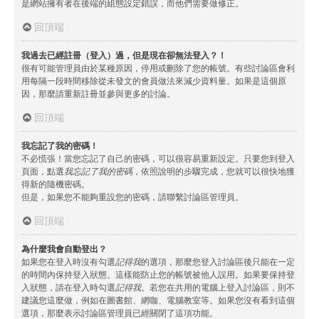
是網站擁有者在後端的組態設定錯誤，而他們需要做修正。
回頂端
我過去已經註冊（登入）過，但是現在卻無法登入？！
很有可能管理員由於某種原因，停用或刪除了您的帳號。有些討論區會利
用每隔一段時間移除從未發文的會員做法來減少資料量。如果是這個原
因，那麼請重新註冊並參與更多的討論。
回頂端
我忘記了我的密碼！
不必慌張！當您忘記了自己的密碼，可以很容易重新設定。只要您到登入
頁面，點選
我忘記了我的密碼
，依照說明的步驟完成，您就可以很快地獲
得新的隨機密碼。
但是，如果您不能夠重設您的密碼，請聯繫討論區管理員。
回頂端
為什麼我會自動登出？
如果您在登入時沒有勾選
記得我
的選項，那麼您登入討論區後只能在一定
的時間內保持登入狀態。這樣能防止您的帳號被他人誤用。如果要保持登
入狀態，請在登入時勾選
記得我
。若您在共用的電腦上登入討論區，則不
建議您這麼做，例如在圖書館、網咖、電腦教室等。如果您沒有看到這個
選項，那麼表示討論區管理員已經關閉了這項功能。