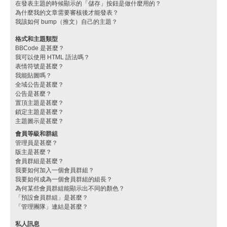
在發表主題的時候顯示的「儲存」按鈕是做什麼用的？
為什麼我的文章需要審核後才能發表？
我該如何 bump（推文）自己的主題？
格式和主題類型
BBCode 是甚麼？
我可以使用 HTML 語法嗎？
表情符號是甚麼？
我能貼圖嗎？
全域公告是甚麼？
公告是甚麼？
置頂主題是甚麼？
鎖定主題是甚麼？
主題圖示是甚麼？
會員等級和群組
管理員是甚麼？
版主是甚麼？
會員群組是甚麼？
我要如何加入一個會員群組？
我要如何成為一個會員群組的組長？
為何某些會員群組能顯示出不同的顏色？
「預設會員群組」是甚麼？
「管理團隊」連結是甚麼？
私人訊息