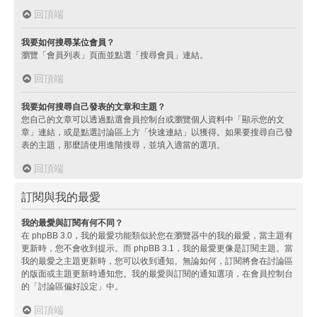
回頂端
我要如何搜尋某位會員？
瀏覽「會員列表」頁面並點選「搜尋會員」連結。
回頂端
我要如何搜尋自己發表的文章和主題？
您自己的文章可以透過點選會員控制台或瀏覽個人資料中「顯示您的文
章」連結，或是點選討論區上方「快速連結」以獲得。如果要搜尋自己發
表的主題，那麼請使用進階搜尋，並填入適當的選項。
回頂端
訂閱與我的最愛
我的最愛與訂閱有何不同？
在 phpBB 3.0，我的最愛功能類似於您在瀏覽器中的我的最愛，當主題有
更新時，您不會收到提示。而 phpBB 3.1，我的最愛更像是訂閱主題。當
我的最愛之主題更新時，您可以收到通知。無論如何，訂閱將會在討論區
的版面或主題更新時通知您。我的最愛與訂閱的通知選項，在會員控制台
的「討論區偏好設定」中。
回頂端