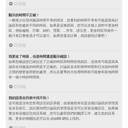
回頂端
顯示的時間不正確！
一般很少出現伺服器時間不準的情況，您看到的時間不準有可能是因為討
論區和您處於不同的時區。如果是這種原因，您可以在個人資料中更改時
區，例如倫敦、巴黎、紐約、雪梨、...等等。請注意，更改時區等操作一
般只有註冊會員才可以進行。如果您還未註冊，就請盡快註冊吧！
回頂端
我更改了時區，但是時間還是顯示錯誤！
如果您確認您已經設定了正確的時區而時間依然錯誤，這很有可能是因為
儲存在伺服器的時間是不正確的。討論區並未對標準時間和日光節約時間
之間的變更做周密的處理，所以在夏季的月份裡時間有可能會和當地時間
有一個小時的時間差。
回頂端
我的語系在列表中找不到！
這可能是沒有您所用語言的語系檔，或者雖然有但是這個討論區的管理員
並未安裝它。請試著詢問討論區的管理員是否可以安裝這種語言。如果確
實沒有這種語言的語系檔，您可以參與我們的翻譯工作，建立您的語系
檔。更多的相關訊息可以在
phpBB
網站上找到。
回頂端