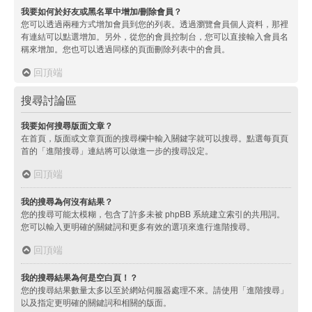
我要如何於好友或黑名單中增加/刪除會員？
您可以透過兩種方式增加會員到您的列表。透過瀏覽會員個人資料，那裡
有連結可以點選增加。另外，從您的會員控制台，您可以直接輸入會員名
稱來增加。您也可以透過同樣的頁面刪除列表中的會員。
回頂端
搜尋討論區
我要如何搜尋版面文章？
在首頁，版面或文章頁面的搜尋欄中輸入關鍵字就可以搜尋。點選每頁頁
首的「進階搜尋」連結將可以做進一步的搜尋設定。
回頂端
我的搜尋為何沒有結果？
您的搜尋可能太模糊，包含了許多未被 phpBB 系統建立索引的共用詞。
您可以輸入更明確的關鍵詞和更多有效的選項來進行進階搜尋。
回頂端
我的搜尋結果為何是空白頁！？
您的搜尋結果數量太多以至於網站伺服器處理不來。請使用「進階搜尋」
以及指定更明確的關鍵詞和相關的版面。