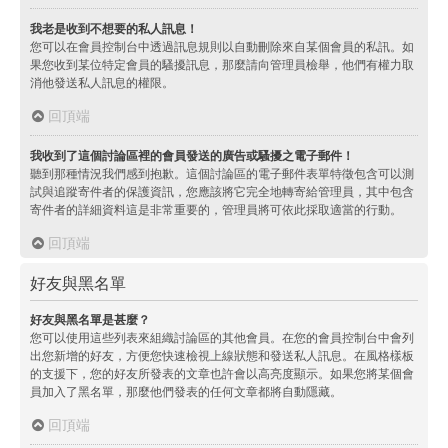
我老是收到不想要的私人訊息！
您可以在會員控制台中透過訊息規則以自動刪除來自某個會員的私訊。如
果您收到某位特定會員的騷擾訊息，那麼請向管理員檢舉，他們有權力取
消他發送私人訊息的權限。
回頂端
我收到了這個討論區裡的會員發送的廣告或騷擾之電子郵件！
聽到那種情況我們感到抱歉。這個討論區的電子郵件表單特徵包含可以測
試與追蹤寄件者的保護資訊，您應該將它完全地轉寄給管理員，其中包含
寄件者的詳細資料這是非常重要的，管理員將可依此採取適當的行動。
回頂端
好友與黑名單
好友與黑名單是甚麼？
您可以使用這些列表來組織討論區的其他會員。在您的會員控制台中會列
出您新增的好友，方便您快速檢視上線狀態和發送私人訊息。在風格樣板
的支援下，您的好友所發表的文章也許會以高亮度顯示。如果您將某個會
員加入了黑名單，那麼他們發表的任何文章都將自動隱藏。
回頂端