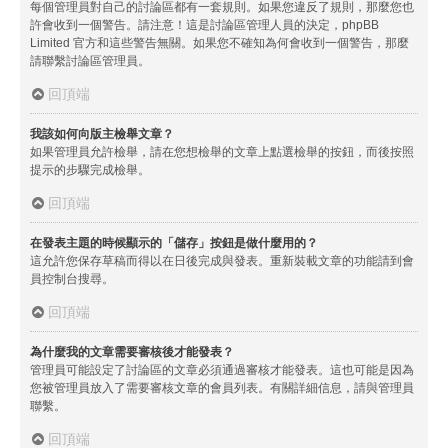
每個管理員對自己的討論區都有一套規則。如果您違反了規則，那麼您也
許會收到一個警告。請注意！這是討論區管理人員的決定，phpBB
Limited 官方和這些警告無關。如果您不確知為何會收到一個警告，那麼
請聯繫討論區管理員。
回頂端
我該如何向版主檢舉文章？
如果管理員允許檢舉，請在您想檢舉的文章上點選檢舉的按鈕，而後按照
提示的步驟完成檢舉。
回頂端
在發表主題的時候顯示的「儲存」按鈕是做什麼用的？
這允許您保存草稿而得以在日後完成與發表。重新裝載文章的功能請到會
員控制台搜尋。
回頂端
為什麼我的文章需要審核後才能發表？
管理員可能設定了討論區的文章必須通過審核才能發表。這也可能是因為
您被管理員放入了需要審核文章的會員列表。有關詳細信息，請與管理員
聯繫。
回頂端