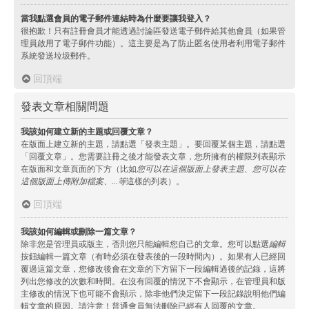
當我點選會員的電子郵件連結時為什麼要讓我登入？
很抱歉！只有註冊會員才能透過討論區發送電子郵件給其他會員（如果管
理員啟用了電子郵件功能）。這主要是為了防止匿名使用者利用電子郵件
系統發送垃圾郵件。
回頂端
發表文章相關問題
我該如何建立新的主題或回覆文章？
在版面上建立新的主題，請點選「發表主題」。要回覆某個主題，請點選
「回覆文章」。您需要註冊之後才能發表文章，您所擁有的權限列表顯示
在版面和文章頁面的下方（比如
您可以在這個版面上發表主題、您可以在
這個版面上傳附加檔案、...等
這樣的列表）。
回頂端
我該如何編輯或刪除一篇文章？
除非您是管理員或版主，否則您只能編輯您自己的文章。您可以點選
編輯
按鈕編輯一篇文章（有時必須在發表後的一段時間內）。如果有人已經回
覆過這篇文章，您修改後會在文章的下方留下一段編輯過後的記錄，這將
列出您修改的次數和時間。在沒有回覆的情況下不會顯示，在管理員和版
主修改的情況下也可能不會顯示，除非他們決定留下一段記錄說明他們編
輯文章的原因。請注意！普通會員無法刪除已經有人回覆的文章。