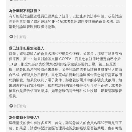
為什麼我不能註冊？
有可能是討論區管理員已經禁止了註冊，以防止新的訪客申請。或是討論
區管理者封鎖了您所連線的 IP 位址或者禁用您想要註冊的會員名稱。請
聯繫討論區管理員以獲得協助。
回頂端
我已註冊但是無法登入！
首先，確認您輸入的會員名稱和密碼是否正確。如果是，那麼可能會有兩
個原因。第一：如果討論區支援 COPPA，而且您在註冊時指定自己小於
13 歲，那麼您必須先按照您收到的提示完成必要的步驟。第二個原因：
很可能是因為您的帳號尚未啟用。某些討論區需要新註冊會員在登入前由
自己或由管理員啟用帳號。當您完成註冊時討論區將告訴您是否需要啟用
您的帳號。如果您收到了電子郵件，那麼就按照其中的步驟完成啟用，如
果您沒有收到電子郵件，那麼您註冊的電子郵件位址可能不正確，或者是
被當作是廣告信而過濾掉。如果您確信電子郵件位址沒錯，那麼請聯繫管
理員。
回頂端
為什麼我不能登入?
這種情況的發生有許多原因。首先，確認您輸入的會員名稱和密碼是否正
確。如果是，請聯聯繫討論區管理員確認您的帳號是否被禁用。也有可能