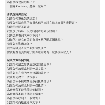
為什麼我會自動登出？
「刪除 Cookies」是做什麼用？
會員偏好與設定
我要如何更改我的設定？
我要如何讓自己的會員名稱不出現在線上會員列表裡頭？
顯示的時間不正確！
我更改了時區，但是時間還是顯示錯誤！
我的語系在列表中找不到！
我如何才能在自己的會員名稱下顯示圖像呢？
我要如何顯示頭像？
我的等級是甚麼？要如何更改？
當我點選會員的電子郵件連結時為什麼要讓我登入？
發表文章相關問題
我該如何建立新的主題或回覆文章？
我該如何編輯或刪除一篇文章？
我該如何在我的文章後增加簽名？
我該如何建立一個投票？
為什麼我不能增加更多的投票選項？
我該如何編輯或刪除一個投票？
為什麼我不能訪問這個版面？
為什麼我不能上傳附加檔案？
為什麼我收到了一個警告？
我該如何向版主檢舉文章？