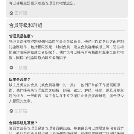
可以使用主題圖示端賴管理員的權限設定。
回頂端
會員等級和群組
管理員是甚麼？
管理員是擁有控制整個討論區的最高等級會員。他們可以從各個方面控制
討論區運作，包括權限設定、封鎖會員、建立會員群組或版主等，這些權
限由討論區原始建立者所賦予。他們也可以擁有所有版面的版主全部的權
限，同樣由討論區原始建立者所賦予。
回頂端
版主是甚麼？
版主是獨立的會員（或會員群組中的一員），他們日常的工作是照顧版
面。他們擁有所管理版面之編輯、刪除、鎖定、解鎖、移動、以及分割主
題的權力。一般而言，版主會站在中立立場阻止會員發表離題、廣告或令
人厭惡的文章。
回頂端
會員群組是甚麼？
會員群組是管理員易於管理會員的組織。每個會員可以隸屬於多個會員群
組，並且每個會員群組可以授予個別的權限。這使得管理員可以同時改變