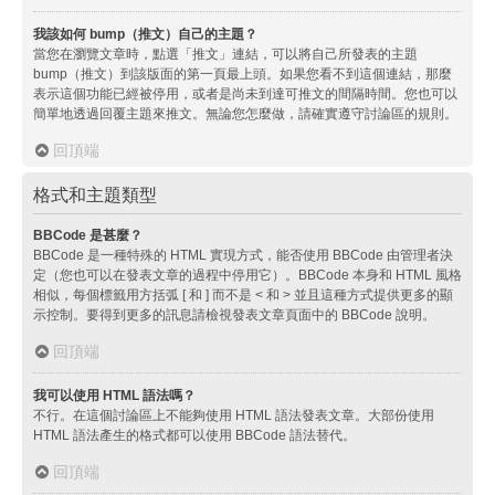
我該如何 bump（推文）自己的主題？
當您在瀏覽文章時，點選「推文」連結，可以將自己所發表的主題
bump（推文）到該版面的第一頁最上頭。如果您看不到這個連結，那麼
表示這個功能已經被停用，或者是尚未到達可推文的間隔時間。您也可以
簡單地透過回覆主題來推文。無論您怎麼做，請確實遵守討論區的規則。
回頂端
格式和主題類型
BBCode 是甚麼？
BBCode 是一種特殊的 HTML 實現方式，能否使用 BBCode 由管理者決
定（您也可以在發表文章的過程中停用它）。BBCode 本身和 HTML 風格
相似，每個標籤用方括弧 [ 和 ] 而不是 < 和 > 並且這種方式提供更多的顯
示控制。要得到更多的訊息請檢視發表文章頁面中的 BBCode 說明。
回頂端
我可以使用 HTML 語法嗎？
不行。在這個討論區上不能夠使用 HTML 語法發表文章。大部份使用
HTML 語法產生的格式都可以使用 BBCode 語法替代。
回頂端