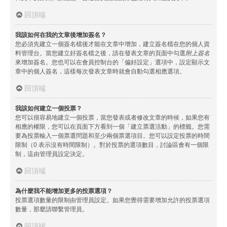
回頂端
我該如何在我的文章後增加簽名？
您必須先建立一個簽名檔後才能在文章中增加，建立簽名檔在您的個人資
料管理台。當您建立好簽名檔之後，請在發表文章的頁面中勾選
附上簽名
來增加簽名。您也可以在會員控制台的「偏好設定」選項中，設定顯示文
章中的個人簽名，這樣每次發表文章時就會自動勾選相應選項。
回頂端
我該如何建立一個投票？
您可以很容易地建立一個投票，當您發表或者修改文章的時候，如果您有
相應的權限，您可以在頁面下方看到一個「建立票選活動」的標籤。您需
要為投票輸入一個票選問題和至少兩個票選項目。您可以設定投票的時間
限制（0 表示沒有時間限制）。對於投票的選項數目，討論區會有一個限
制，這由管理員設定決定。
回頂端
為什麼我不能增加更多的投票選項？
投票選項數量的限制由管理員設定。如果您覺得需要增加允許的投票選項
數量，那麼請聯繫管理員。
回頂端