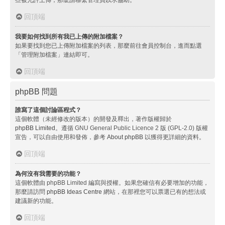
回頂端
我要如何找到所有我已上傳的附加檔案？
如果要找到您已上傳附加檔案的列表，那麼前往會員控制台，進而點選
「管理附加檔案」連結即可。
回頂端
phpBB 問題
誰寫了這個討論區程式？
這個軟體（未經修改的版本）的開發及釋出，著作版權歸於
phpBB Limited
。遵循 GNU General Public Licence 2 版 (GPL-2.0) 版權
宣告，可以自由使用和發佈，參考
About phpBB
以獲得更詳細的資料。
回頂端
為何沒有我需要的功能？
這個軟體由 phpBB Limited 編寫與授權。如果您確信有必要增加的功能，
那麼請訪問
phpBB Ideas Centre
網站，在那裡您可以票選已有的想法或
建議新的功能。
回頂端