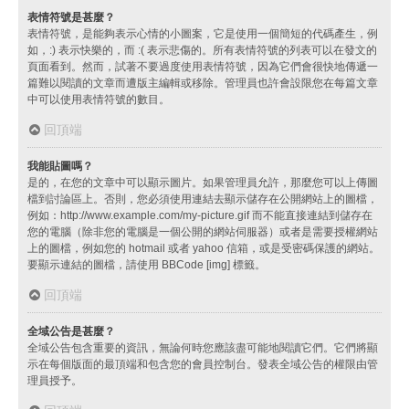
表情符號是甚麼？
表情符號，是能夠表示心情的小圖案，它是使用一個簡短的代碼產生，例
如，:) 表示快樂的，而 :( 表示悲傷的。所有表情符號的列表可以在發文的
頁面看到。然而，試著不要過度使用表情符號，因為它們會很快地傳遞一
篇難以閱讀的文章而遭版主編輯或移除。管理員也許會設限您在每篇文章
中可以使用表情符號的數目。
回頂端
我能貼圖嗎？
是的，在您的文章中可以顯示圖片。如果管理員允許，那麼您可以上傳圖
檔到討論區上。否則，您必須使用連結去顯示儲存在公開網站上的圖檔，
例如：http://www.example.com/my-picture.gif 而不能直接連結到儲存在
您的電腦（除非您的電腦是一個公開的網站伺服器）或者是需要授權網站
上的圖檔，例如您的 hotmail 或者 yahoo 信箱，或是受密碼保護的網站。
要顯示連結的圖檔，請使用 BBCode [img] 標籤。
回頂端
全域公告是甚麼？
全域公告包含重要的資訊，無論何時您應該盡可能地閱讀它們。它們將顯
示在每個版面的最頂端和包含您的會員控制台。發表全域公告的權限由管
理員授予。