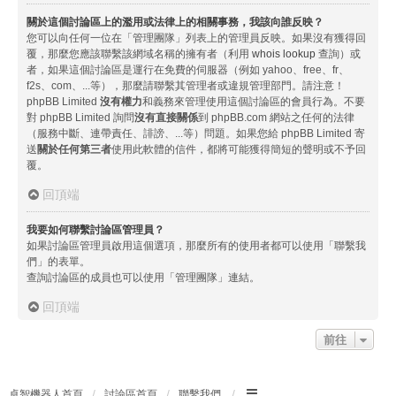
關於這個討論區上的濫用或法律上的相關事務，我該向誰反映？
您可以向任何一位在「管理團隊」列表上的管理員反映。如果沒有獲得回
覆，那麼您應該聯繫該網域名稱的擁有者（利用
whois lookup
查詢）或
者，如果這個討論區是運行在免費的伺服器（例如 yahoo、free、fr、
f2s、com、...等），那麼請聯繫其管理者或違規管理部門。請注意！
phpBB Limited
沒有權力
和義務來管理使用這個討論區的會員行為。不要
對 phpBB Limited 詢問
沒有直接關係
到 phpBB.com 網站之任何的法律
（服務中斷、連帶責任、誹謗、...等）問題。如果您給 phpBB Limited 寄
送
關於任何第三者
使用此軟體的信件，都將可能獲得簡短的聲明或不予回
覆。
回頂端
我要如何聯繫討論區管理員？
如果討論區管理員啟用這個選項，那麼所有的使用者都可以使用「聯繫我
們」的表單。
查詢討論區的成員也可以使用「管理團隊」連結。
回頂端
前往
卓智機器人首頁
討論區首頁
聯繫我們