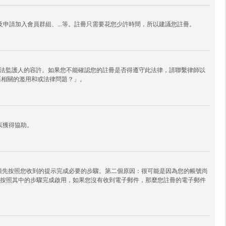
申請加入會員群組、...等。註冊只需要花您少許時間，所以建議您註冊。
其他合法監護人的容許。如果您不能確認您的註冊是否得遵守此法律，請聯繫律師以
論區相關的濫用和或法律問題？」。
以獲得協助。
必須先按照您收到的提示完成必要的步驟。第二個原因：很可能是因為您的帳號尚
按照其中的步驟完成啟用，如果您沒有收到電子郵件，那麼您註冊的電子郵件