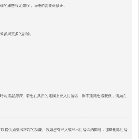
端的組態設定錯誤，而他們需要做修正。
並參與更多的討論。
時勾選
記得我
。若您在共用的電腦上登入討論區，則不建議您這麼做，例如在
ies 還可以提供如讀出跟踪的功能。假如您有登入或登出討論區的問題，那麼刪除討論