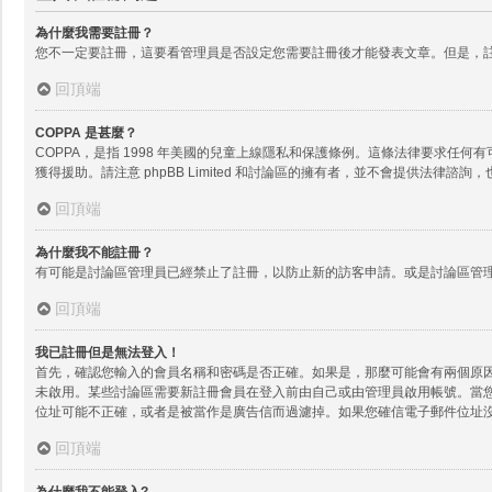
為什麼我需要註冊？
您不一定要註冊，這要看管理員是否設定您需要註冊後才能發表文章。但是，註
回頂端
COPPA 是甚麼？
COPPA，是指 1998 年美國的兒童上線隱私和保護條例。這條法律要求
獲得援助。請注意 phpBB Limited 和討論區的擁有者，並不會提供
回頂端
為什麼我不能註冊？
有可能是討論區管理員已經禁止了註冊，以防止新的訪客申請。或是討論區管理
回頂端
我已註冊但是無法登入！
首先，確認您輸入的會員名稱和密碼是否正確。如果是，那麼可能會有兩個原因。
未啟用。某些討論區需要新註冊會員在登入前由自己或由管理員啟用帳號。當
位址可能不正確，或者是被當作是廣告信而過濾掉。如果您確信電子郵件位址
回頂端
為什麼我不能登入?