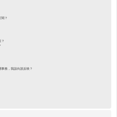
訂閱？
案？
？
關事務，我該向誰反映？