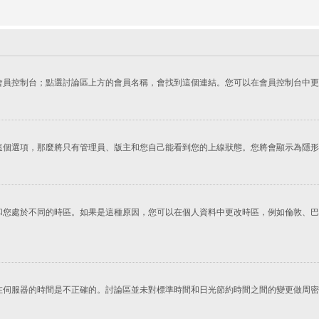
會員控制台；點選討論區上方的會員名稱，會找到這個連結。您可以在會員控制台中更
這個選項，那麼將只有管理員、版主和您自己能看到您的上線狀態。您將會顯示為隱形
您處於不同的時區。如果是這種原因，您可以在個人資料中更改時區，例如倫敦、巴黎
在伺服器的時間是不正確的。討論區並未對標準時間和日光節約時間之間的變更做周密