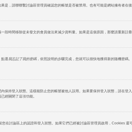
如果是，請聯聯繫討論區管理員確認您的帳號是否被禁用。也有可能是網站擁有者在後
隔一段時間移除從未發文的會員做法來減少資料量。如果是這個原因，那麼請重新註冊
，點選
我忘記了我的密碼
，依照說明的步驟完成，您就可以很快地獲得新的隨機密碼。
間內保持登入狀態。這樣能防止您的帳號被他人誤用。如果要保持登入狀態，請在登入
員已經關閉了這項功能。
okies 保留您在討論區上的認證和登入狀態。如果它們已經被討論區管理員啟用，Cook