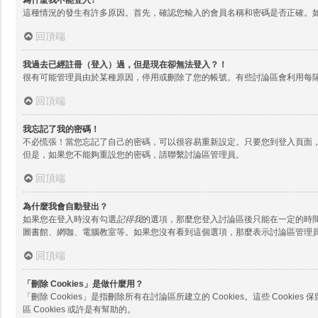
這種情況的發生有許多原因。首先，確認您輸入的會員名稱和密碼是否正確。
回頂端
我過去已經註冊（登入）過，但是現在卻無法登入？！
很有可能管理員由於某種原因，停用或刪除了您的帳號。有些討論區會利用每
回頂端
我忘記了我的密碼！
不必慌張！當您忘記了自己的密碼，可以很容易重新設定。只要您到登入頁面
但是，如果您不能夠重設您的密碼，請聯繫討論區管理員。
回頂端
為什麼我會自動登出？
如果您在登入時沒有勾選
記得我
的選項，那麼您登入討論區後只能在一定的時
圖書館、網咖、電腦教室等。如果您沒有看到這個選項，那麼表示討論區管理
回頂端
「刪除 Cookies」是做什麼用？
「刪除 Cookies」是指刪除所有在討論區所建立的 Cookies。這些 Co
區 Cookies 或許是有幫助的。