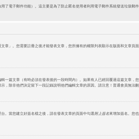
啟用了電子郵件功能）。這主要是為了防止匿名使用者利用電子郵件系統發送垃圾郵件
覆文章」。您需要註冊之後才能發表文章，您所擁有的權限列表顯示在版面和文章頁面
編輯一篇文章（有時必須在發表後的一段時間內）。如果有人已經回覆過這篇文章，您
顯示，除非他們決定留下一段記錄說明他們編輯文章的原因。請注意！普通會員無法刪
理台。當您建立好簽名檔之後，請在發表文章的頁面中勾選
附上簽名
來增加簽名。您也