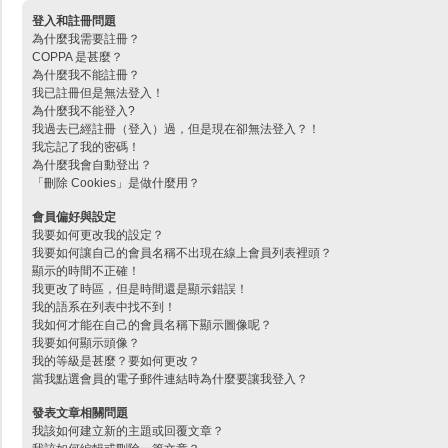
登入和註冊問題
為什麼我需要註冊？
COPPA 是甚麼？
為什麼我不能註冊？
我已註冊但是無法登入！
為什麼我不能登入?
我過去已經註冊（登入）過，但是現在卻無法登入？！
我忘記了我的密碼！
為什麼我會自動登出？
「刪除 Cookies」是做什麼用？
會員偏好與設定
我要如何更改我的設定？
我要如何讓自己的會員名稱不出現在線上會員列表裡頭？
顯示的時間不正確！
我更改了時區，但是時間還是顯示錯誤！
我的語系在列表中找不到！
我如何才能在自己的會員名稱下顯示圖像呢？
我要如何顯示頭像？
我的等級是甚麼？要如何更改？
當我點選會員的電子郵件連結時為什麼要讓我登入？
發表文章相關問題
我該如何建立新的主題或回覆文章？