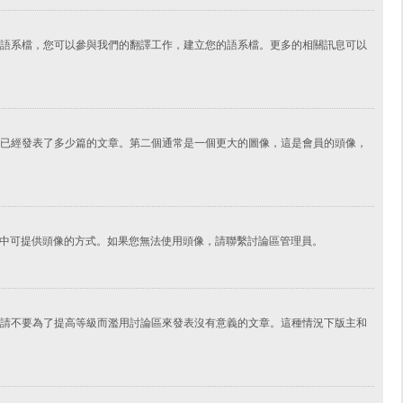
語系檔，您可以參與我們的翻譯工作，建立您的語系檔。更多的相關訊息可以
已經發表了多少篇的文章。第二個通常是一個更大的圖像，這是會員的頭像，
擇其中可提供頭像的方式。如果您無法使用頭像，請聯繫討論區管理員。
請不要為了提高等級而濫用討論區來發表沒有意義的文章。這種情況下版主和