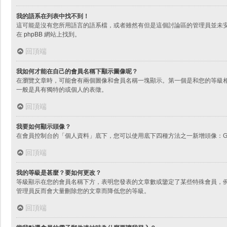
我的語系在列表中找不到！
這可能是沒有您所用語言的語系檔，或者雖然有但是這個討論區的管理員並未
在
phpBB
網站上找到。
回頂端
我如何才能在自己的會員名稱下顯示圖像呢？
在瀏覽文章時，可能會有兩個圖像和會員名稱一塊顯示。第一個是和您的等級
一般是具有獨特的或個人的表徵。
回頂端
我要如何顯示頭像？
在會員控制台的「個人資料」底下，您可以使用底下四種方法之一新增頭像：Gr
回頂端
我的等級是甚麼？要如何更改？
等級顯示在您的會員名稱下方，表明您發表的文章數或鑒定了某些特殊會員，
管理員反而會大量刪除您的文章而降低您的等級。
回頂端