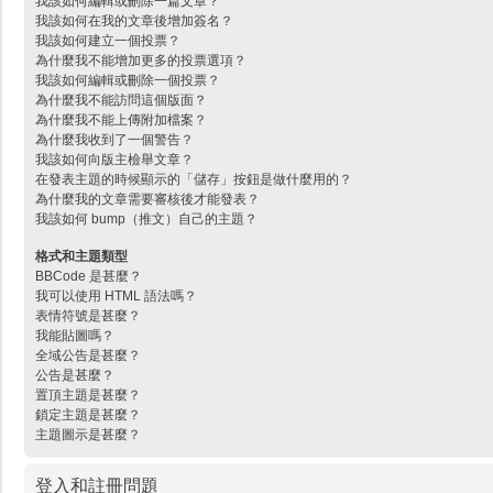
我該如何編輯或刪除一篇文章？
我該如何在我的文章後增加簽名？
我該如何建立一個投票？
為什麼我不能增加更多的投票選項？
我該如何編輯或刪除一個投票？
為什麼我不能訪問這個版面？
為什麼我不能上傳附加檔案？
為什麼我收到了一個警告？
我該如何向版主檢舉文章？
在發表主題的時候顯示的「儲存」按鈕是做什麼用的？
為什麼我的文章需要審核後才能發表？
我該如何 bump（推文）自己的主題？
格式和主題類型
BBCode 是甚麼？
我可以使用 HTML 語法嗎？
表情符號是甚麼？
我能貼圖嗎？
全域公告是甚麼？
公告是甚麼？
置頂主題是甚麼？
鎖定主題是甚麼？
主題圖示是甚麼？
登入和註冊問題