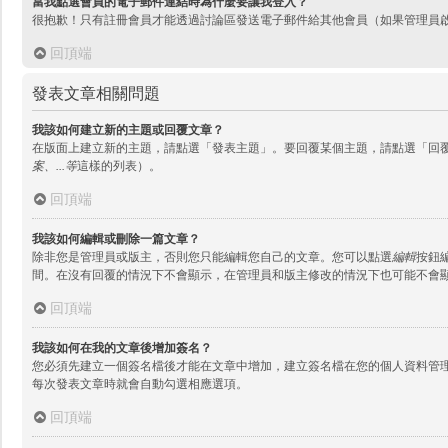
當我點選會員的電子郵件連結時為什麼要讓我登入？
很抱歉！只有註冊會員才能透過討論區發送電子郵件給其他會員（如果管理員
回頂端
發表文章相關問題
我該如何建立新的主題或回覆文章？
在版面上建立新的主題，請點選「發表主題」。要回覆某個主題，請點選「回
案、...等
這樣的列表）。
回頂端
我該如何編輯或刪除一篇文章？
除非您是管理員或版主，否則您只能編輯您自己的文章。您可以點選
編輯
按鈕
間。在沒有回覆的情況下不會顯示，在管理員和版主修改的情況下也可能不會
回頂端
我該如何在我的文章後增加簽名？
您必須先建立一個簽名檔後才能在文章中增加，建立簽名檔在您的個人資料管
每次發表文章時就會自動勾選相應選項。
回頂端