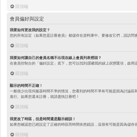
回頂端
會員偏好與設定
我要如何更改我的設定？
您的所有設定（如果您是註冊會員）都儲存在資料庫中。要修改它們，請訪問
回頂端
我要如何讓自己的會員名稱不出現在線上會員列表裡頭？
在會員控制台的「偏好設定」底下，您可以找到
隱藏我的線上狀態
選項，啟用
回頂端
顯示的時間不正確！
一般很少出現伺服器時間不準的情況，您看到的時間不準有可能是因為討論區和
進行。如果您還未註冊，就請盡快註冊吧！
回頂端
我更改了時區，但是時間還是顯示錯誤！
如果您確認您已經設定了正確的時區而時間依然錯誤，這很有可能是因為儲存
回頂端