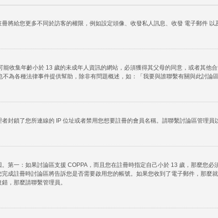
冊將給您更多不同於訪客的權限，例如設定頭像、收發私人訊息、收發 電子郵件 以及
任何有可能收集年齡小於 13 歲的未成年人資訊的網站，必須獲得其父母的同意，或者
法律諮詢，也不為各種法律事件提供幫助，除非有問題概述，如：「我要與誰聯繫有關與此討
者封鎖了您所連線的 IP 位址或者禁用您想要註冊的會員名稱。請聯繫討論區管理員
第一：如果討論區支援 COPPA，而且您在註冊時指定自己小於 13 歲，那麼您
您完成註冊時討論區將告訴您是否需要啟用您的帳號。如果您收到了電子郵件，那麼就
沒錯，那麼請聯繫管理員。