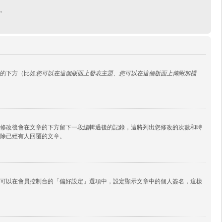
。
的下方（比如
您可以在這個版面上發表主題、您可以在這個版面上傳附加檔
修改後會在文章的下方留下一段編輯過後的記錄，這將列出您修改的次數和時
除已經有人回覆的文章。
可以在會員控制台的「偏好設定」選項中，設定顯示文章中的個人簽名，這樣