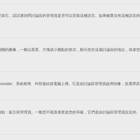
安裝它。請試著詢問討論區的管理員是否可以安裝這種語言。如果確實沒有這種語言的
相關的圖像，一般以星星、方塊或小圓點的形式，顯示您在這個討論區的地位，或者您
avatar、系統相簿、外部連結或電腦上傳。它是由討論區管理員啟用頭像，並選
例如：版主與管理員。一般您不能直接更改您的等級，它們是由討論區管理員設定的。