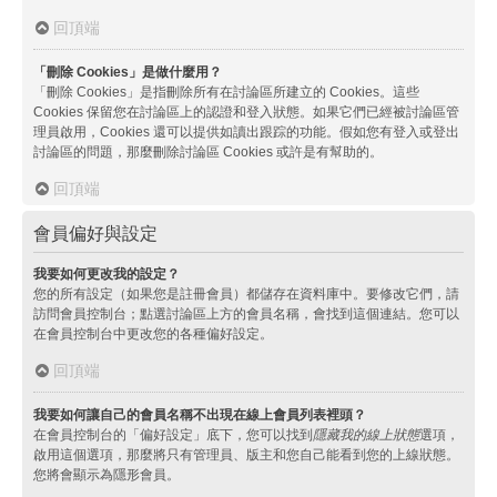
回頂端
「刪除 Cookies」是做什麼用？
「刪除 Cookies」是指刪除所有在討論區所建立的 Cookies。這些
Cookies 保留您在討論區上的認證和登入狀態。如果它們已經被討論區管
理員啟用，Cookies 還可以提供如讀出跟踪的功能。假如您有登入或登出
討論區的問題，那麼刪除討論區 Cookies 或許是有幫助的。
回頂端
會員偏好與設定
我要如何更改我的設定？
您的所有設定（如果您是註冊會員）都儲存在資料庫中。要修改它們，請
訪問會員控制台；點選討論區上方的會員名稱，會找到這個連結。您可以
在會員控制台中更改您的各種偏好設定。
回頂端
我要如何讓自己的會員名稱不出現在線上會員列表裡頭？
在會員控制台的「偏好設定」底下，您可以找到
隱藏我的線上狀態
選項，
啟用這個選項，那麼將只有管理員、版主和您自己能看到您的上線狀態。
您將會顯示為隱形會員。