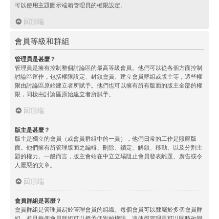
可以使用主題圖示端賴管理員的權限設定。
回頂端
會員等級和群組
管理員是甚麼？
管理員是擁有控制整個討論區的最高等級會員。他們可以從各個方面控制
討論區運作，包括權限設定、封鎖會員、建立會員群組或版主等，這些權
限由討論區原始建立者所賦予。他們也可以擁有所有版面的版主全部的權
限，同樣由討論區原始建立者所賦予。
回頂端
版主是甚麼？
版主是獨立的會員（或會員群組中的一員），他們日常的工作是照顧版
面。他們擁有所管理版面之編輯、刪除、鎖定、解鎖、移動、以及分割主
題的權力。一般而言，版主會站在中立立場阻止會員發表離題、廣告或令
人厭惡的文章。
回頂端
會員群組是甚麼？
會員群組是管理員易於管理會員的組織。每個會員可以隸屬於多個會員群
組，並且每個會員群組可以授予個別的權限。這使得管理員可以同時改變