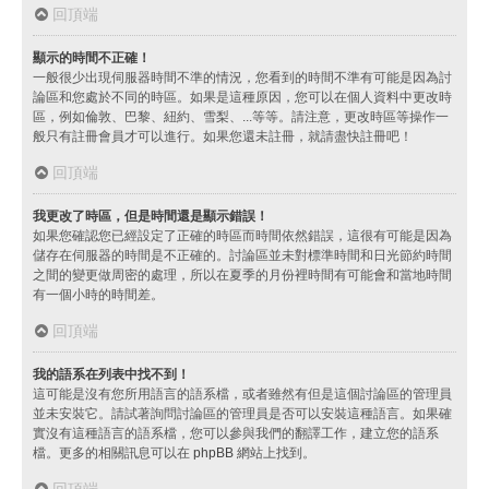
回頂端
顯示的時間不正確！
一般很少出現伺服器時間不準的情況，您看到的時間不準有可能是因為討
論區和您處於不同的時區。如果是這種原因，您可以在個人資料中更改時
區，例如倫敦、巴黎、紐約、雪梨、...等等。請注意，更改時區等操作一
般只有註冊會員才可以進行。如果您還未註冊，就請盡快註冊吧！
回頂端
我更改了時區，但是時間還是顯示錯誤！
如果您確認您已經設定了正確的時區而時間依然錯誤，這很有可能是因為
儲存在伺服器的時間是不正確的。討論區並未對標準時間和日光節約時間
之間的變更做周密的處理，所以在夏季的月份裡時間有可能會和當地時間
有一個小時的時間差。
回頂端
我的語系在列表中找不到！
這可能是沒有您所用語言的語系檔，或者雖然有但是這個討論區的管理員
並未安裝它。請試著詢問討論區的管理員是否可以安裝這種語言。如果確
實沒有這種語言的語系檔，您可以參與我們的翻譯工作，建立您的語系
檔。更多的相關訊息可以在
phpBB
網站上找到。
回頂端