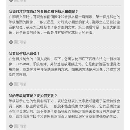
我如何才能在自己的會員名稱下顯示圖像呢？
在瀏覽文章時，可能會有兩個圖像和會員名稱一塊顯示。第一個是和您的
等級相關的圖像，一般以星星、方塊或小圓點的形式，顯示您在這個討論
區的地位，或者您已經發表了多少篇的文章。第二個通常是一個更大的圖
像，這是會員的頭像，一般是具有獨特的或個人的表徵。
回頂端
我要如何顯示頭像？
在會員控制台的「個人資料」底下，您可以使用底下四種方法之一新增頭
像：Gravatar、系統相簿、外部連結或電腦上傳。它是由討論區管理員啟
用頭像，並選擇其中可提供頭像的方式。如果您無法使用頭像，請聯繫討
論區管理員。
回頂端
我的等級是甚麼？要如何更改？
等級顯示在您的會員名稱下方，表明您發表的文章數或鑒定了某些特殊會
員，例如：版主與管理員。一般您不能直接更改您的等級，它們是由討論
區管理員設定的。請不要為了提高等級而濫用討論區來發表沒有意義的文
章。這種情況下版主和管理員反而會大量刪除您的文章而降低您的等級。
回頂端