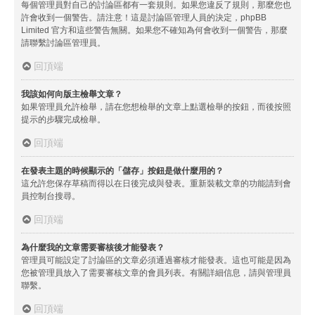
每個管理員對自己的討論區都有一套規則。如果您違反了規則，那麼您也
許會收到一個警告。請注意！這是討論區管理人員的決定，phpBB
Limited 官方和這些警告無關。如果您不確知為何會收到一個警告，那麼
請聯繫討論區管理員。
回頂端
我該如何向版主檢舉文章？
如果管理員允許檢舉，請在您想檢舉的文章上點選檢舉的按鈕，而後按照
提示的步驟完成檢舉。
回頂端
在發表主題的時候顯示的「儲存」按鈕是做什麼用的？
這允許您保存草稿而得以在日後完成與發表。重新裝載文章的功能請到會
員控制台搜尋。
回頂端
為什麼我的文章需要審核後才能發表？
管理員可能設定了討論區的文章必須通過審核才能發表。這也可能是因為
您被管理員放入了需要審核文章的會員列表。有關詳細信息，請與管理員
聯繫。
回頂端