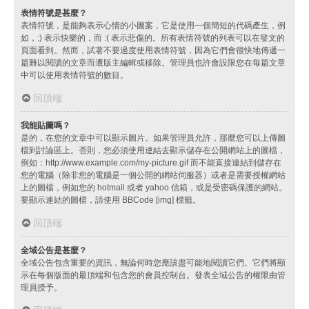
表情符號是甚麼？
表情符號，是能夠表示心情的小圖案，它是使用一個簡短的代碼產生，例
如，:) 表示快樂的，而 :( 表示悲傷的。所有表情符號的列表可以在發文的
頁面看到。然而，試著不要過度使用表情符號，因為它們會很快地傳遞一
篇難以閱讀的文章而遭版主編輯或移除。管理員也許會設限您在每篇文章
中可以使用表情符號的數目。
回頂端
我能貼圖嗎？
是的，在您的文章中可以顯示圖片。如果管理員允許，那麼您可以上傳圖
檔到討論區上。否則，您必須使用連結去顯示儲存在公開網站上的圖檔，
例如：http://www.example.com/my-picture.gif 而不能直接連結到儲存在
您的電腦（除非您的電腦是一個公開的網站伺服器）或者是需要授權網站
上的圖檔，例如您的 hotmail 或者 yahoo 信箱，或是受密碼保護的網站。
要顯示連結的圖檔，請使用 BBCode [img] 標籤。
回頂端
全域公告是甚麼？
全域公告包含重要的資訊，無論何時您應該盡可能地閱讀它們。它們將顯
示在每個版面的最頂端和包含您的會員控制台。發表全域公告的權限由管
理員授予。