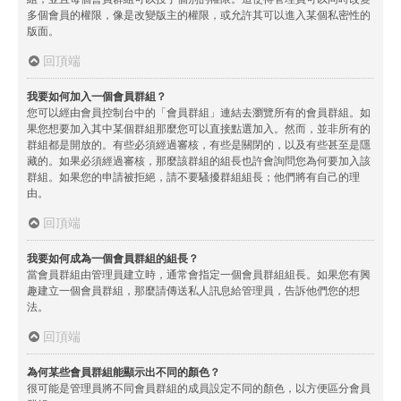
多個會員的權限，像是改變版主的權限，或允許其可以進入某個私密性的
版面。
回頂端
我要如何加入一個會員群組？
您可以經由會員控制台中的「會員群組」連結去瀏覽所有的會員群組。如
果您想要加入其中某個群組那麼您可以直接點選加入。然而，並非所有的
群組都是開放的。有些必須經過審核，有些是關閉的，以及有些甚至是隱
藏的。如果必須經過審核，那麼該群組的組長也許會詢問您為何要加入該
群組。如果您的申請被拒絕，請不要騷擾群組組長；他們將有自己的理
由。
回頂端
我要如何成為一個會員群組的組長？
當會員群組由管理員建立時，通常會指定一個會員群組組長。如果您有興
趣建立一個會員群組，那麼請傳送私人訊息給管理員，告訴他們您的想
法。
回頂端
為何某些會員群組能顯示出不同的顏色？
很可能是管理員將不同會員群組的成員設定不同的顏色，以方便區分會員