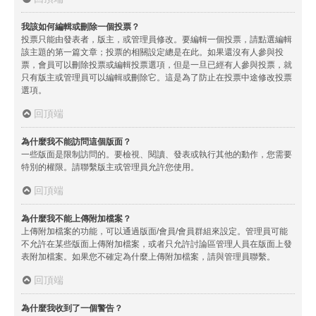
我該如何編輯或刪除一個投票？
投票只能由發表者，版主，或管理員修改。要編輯一個投票，請點選編輯
該主題的第一篇文章；投票的相關設定總是在此。如果還沒有人參與投
票，會員可以刪除投票或編輯投票選項，但是一旦已經有人參與投票，就
只有版主或管理員可以編輯或刪除它。這是為了防止在投票中途修改投票
選項。
回頂端
為什麼我不能訪問這個版面？
一些版面是限制訪問的。要檢視、閱讀、發表或執行其他的動作，您需要
特別的權限。請聯繫版主或管理員允許您使用。
回頂端
為什麼我不能上傳附加檔案？
上傳附加檔案的功能，可以通過版面/會員/會員群組來設定。管理員可能
不允許在某些版面上傳附加檔案，或者只允許討論區管理人員在版面上發
表附加檔案。如果您不確定為什麼上傳附加檔案，請與管理員聯繫。
回頂端
為什麼我收到了一個警告？