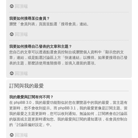
回頂端
我要如何搜尋某位會員？
瀏覽「會員列表」頁面並點選「搜尋會員」連結。
回頂端
我要如何搜尋自己發表的文章和主題？
您自己的文章可以透過點選會員控制台或瀏覽個人資料中「顯示您的文
章」連結，或是點選討論區上方「快速連結」以獲得。如果要搜尋自己發
表的主題，那麼請使用進階搜尋，並填入適當的選項。
回頂端
訂閱與我的最愛
我的最愛與訂閱有何不同？
在 phpBB 3.0，我的最愛功能類似於您在瀏覽器中的我的最愛，當主題有
更新時，您不會收到提示。而 phpBB 3.1，我的最愛更像是訂閱主題。當
我的最愛之主題更新時，您可以收到通知。無論如何，訂閱將會在討論區
的版面或主題更新時通知您。我的最愛與訂閱的通知選項，在會員控制台
的「討論區偏好設定」中。
回頂端