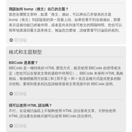
我該如何 bump（推文）自己的主題？
當您在瀏覽文章時，點選「推文」連結，可以將自己所發表的主題
bump（推文）到該版面的第一頁最上頭。如果您看不到這個連結，那麼
表示這個功能已經被停用，或者是尚未到達可推文的間隔時間。您也可以
簡單地透過回覆主題來推文。無論您怎麼做，請確實遵守討論區的規則。
回頂端
格式和主題類型
BBCode 是甚麼？
BBCode 是一種特殊的 HTML 實現方式，能否使用 BBCode 由管理者決
定（您也可以在發表文章的過程中停用它）。BBCode 本身和 HTML 風格
相似，每個標籤用方括弧 [ 和 ] 而不是 < 和 > 並且這種方式提供更多的顯
示控制。要得到更多的訊息請檢視發表文章頁面中的 BBCode 說明。
回頂端
我可以使用 HTML 語法嗎？
不行。在這個討論區上不能夠使用 HTML 語法發表文章。大部份使用
HTML 語法產生的格式都可以使用 BBCode 語法替代。
回頂端