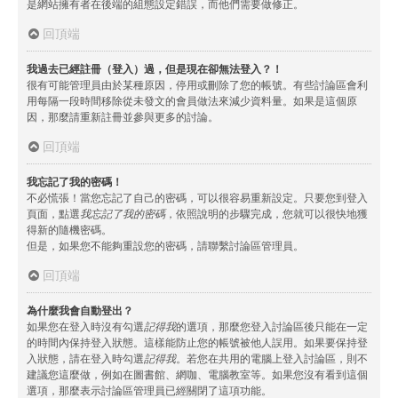
是網站擁有者在後端的組態設定錯誤，而他們需要做修正。
回頂端
我過去已經註冊（登入）過，但是現在卻無法登入？！
很有可能管理員由於某種原因，停用或刪除了您的帳號。有些討論區會利
用每隔一段時間移除從未發文的會員做法來減少資料量。如果是這個原
因，那麼請重新註冊並參與更多的討論。
回頂端
我忘記了我的密碼！
不必慌張！當您忘記了自己的密碼，可以很容易重新設定。只要您到登入
頁面，點選
我忘記了我的密碼
，依照說明的步驟完成，您就可以很快地獲
得新的隨機密碼。
但是，如果您不能夠重設您的密碼，請聯繫討論區管理員。
回頂端
為什麼我會自動登出？
如果您在登入時沒有勾選
記得我
的選項，那麼您登入討論區後只能在一定
的時間內保持登入狀態。這樣能防止您的帳號被他人誤用。如果要保持登
入狀態，請在登入時勾選
記得我
。若您在共用的電腦上登入討論區，則不
建議您這麼做，例如在圖書館、網咖、電腦教室等。如果您沒有看到這個
選項，那麼表示討論區管理員已經關閉了這項功能。