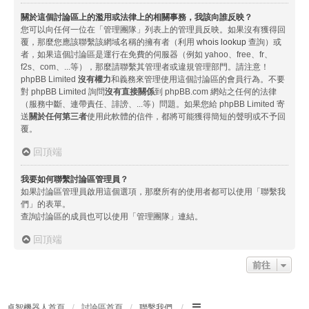
關於這個討論區上的濫用或法律上的相關事務，我該向誰反映？
您可以向任何一位在「管理團隊」列表上的管理員反映。如果沒有獲得回
覆，那麼您應該聯繫該網域名稱的擁有者（利用
whois lookup
查詢）或
者，如果這個討論區是運行在免費的伺服器（例如 yahoo、free、fr、
f2s、com、...等），那麼請聯繫其管理者或違規管理部門。請注意！
phpBB Limited
沒有權力
和義務來管理使用這個討論區的會員行為。不要
對 phpBB Limited 詢問
沒有直接關係
到 phpBB.com 網站之任何的法律
（服務中斷、連帶責任、誹謗、...等）問題。如果您給 phpBB Limited 寄
送
關於任何第三者
使用此軟體的信件，都將可能獲得簡短的聲明或不予回
覆。
回頂端
我要如何聯繫討論區管理員？
如果討論區管理員啟用這個選項，那麼所有的使用者都可以使用「聯繫我
們」的表單。
查詢討論區的成員也可以使用「管理團隊」連結。
回頂端
前往
卓智機器人首頁
討論區首頁
聯繫我們