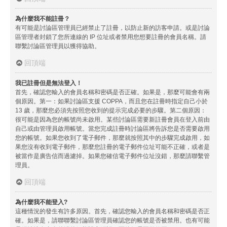
為什麼我不能註冊？
有可能是討論區管理員已經禁止了註冊，以防止新的訪客申請。或是討論
區管理者封鎖了您所連線的 IP 位址或者禁用您想要註冊的會員名稱。請
聯繫討論區管理員以獲得協助。
回頂端
我已註冊但是無法登入！
首先，確認您輸入的會員名稱和密碼是否正確。如果是，那麼可能會有兩
個原因。第一：如果討論區支援 COPPA，而且您在註冊時指定自己小於
13 歲，那麼您必須先按照您收到的提示完成必要的步驟。第二個原因：
很可能是因為您的帳號尚未啟用。某些討論區需要新註冊會員在登入前由
自己或由管理員啟用帳號。當您完成註冊時討論區將告訴您是否需要啟用
您的帳號。如果您收到了電子郵件，那麼就按照其中的步驟完成啟用，如
果您沒有收到電子郵件，那麼您註冊的電子郵件位址可能不正確，或者是
被當作是廣告信而過濾掉。如果您確信電子郵件位址沒錯，那麼請聯繫管
理員。
回頂端
為什麼我不能登入?
這種情況的發生有許多原因。首先，確認您輸入的會員名稱和密碼是否正
確。如果是，請聯聯繫討論區管理員確認您的帳號是否被禁用。也有可能