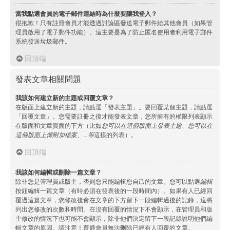
當我點選會員的電子郵件連結時為什麼要讓我登入？
很抱歉！只有註冊會員才能透過討論區發送電子郵件給其他會員（如果管
理員啟用了電子郵件功能）。這主要是為了防止匿名使用者利用電子郵件
系統發送垃圾郵件。
回頂端
發表文章相關問題
我該如何建立新的主題或回覆文章？
在版面上建立新的主題，請點選「發表主題」。要回覆某個主題，請點選
「回覆文章」。您需要註冊之後才能發表文章，您所擁有的權限列表顯示
在版面和文章頁面的下方（比如
您可以在這個版面上發表主題、您可以在
這個版面上傳附加檔案、...等
這樣的列表）。
回頂端
我該如何編輯或刪除一篇文章？
除非您是管理員或版主，否則您只能編輯您自己的文章。您可以點選
編輯
按鈕編輯一篇文章（有時必須在發表後的一段時間內）。如果有人已經回
覆過這篇文章，您修改後會在文章的下方留下一段編輯過後的記錄，這將
列出您修改的次數和時間。在沒有回覆的情況下不會顯示，在管理員和版
主修改的情況下也可能不會顯示，除非他們決定留下一段記錄說明他們編
輯文章的原因。請注意！普通會員無法刪除已經有人回覆的文章。