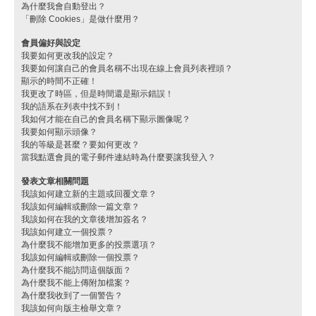
為什麼我會自動登出？
「刪除 Cookies」是做什麼用？
會員偏好與設定
我要如何更改我的設定？
我要如何讓自己的會員名稱不出現在線上會員列表裡頭？
顯示的時間不正確！
我更改了時區，但是時間還是顯示錯誤！
我的語系在列表中找不到！
我如何才能在自己的會員名稱下顯示圖像呢？
我要如何顯示頭像？
我的等級是甚麼？要如何更改？
當我點選會員的電子郵件連結時為什麼要讓我登入？
發表文章相關問題
我該如何建立新的主題或回覆文章？
我該如何編輯或刪除一篇文章？
我該如何在我的文章後增加簽名？
我該如何建立一個投票？
為什麼我不能增加更多的投票選項？
我該如何編輯或刪除一個投票？
為什麼我不能訪問這個版面？
為什麼我不能上傳附加檔案？
為什麼我收到了一個警告？
我該如何向版主檢舉文章？