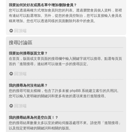
我要如何於好友或黑名單中增加/刪除會員？
您可以透過兩種方式增加會員到您的列表。透過瀏覽會員個人資料，那裡
有連結可以點選增加。另外，從您的會員控制台，您可以直接輸入會員名
稱來增加。您也可以透過同樣的頁面刪除列表中的會員。
回頂端
搜尋討論區
我要如何搜尋版面文章？
在首頁，版面或文章頁面的搜尋欄中輸入關鍵字就可以搜尋。點選每頁頁
首的「進階搜尋」連結將可以做進一步的搜尋設定。
回頂端
我的搜尋為何沒有結果？
您的搜尋可能太模糊，包含了許多未被 phpBB 系統建立索引的共用詞。
您可以輸入更明確的關鍵詞和更多有效的選項來進行進階搜尋。
回頂端
我的搜尋結果為何是空白頁！？
您的搜尋結果數量太多以至於網站伺服器處理不來。請使用「進階搜尋」
以及指定更明確的關鍵詞和相關的版面。