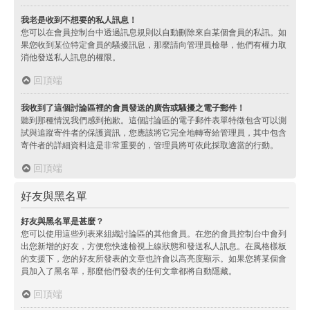
我老是收到不想要的私人訊息！
您可以在會員控制台中透過訊息規則以自動刪除來自某個會員的私訊。如
果您收到某位特定會員的騷擾訊息，那麼請向管理員檢舉，他們有權力取
消他發送私人訊息的權限。
回頂端
我收到了這個討論區裡的會員發送的廣告或騷擾之電子郵件！
聽到那種情況我們感到抱歉。這個討論區的電子郵件表單特徵包含可以測
試與追蹤寄件者的保護資訊，您應該將它完全地轉寄給管理員，其中包含
寄件者的詳細資料這是非常重要的，管理員將可依此採取適當的行動。
回頂端
好友與黑名單
好友與黑名單是甚麼？
您可以使用這些列表來組織討論區的其他會員。在您的會員控制台中會列
出您新增的好友，方便您快速檢視上線狀態和發送私人訊息。在風格樣板
的支援下，您的好友所發表的文章也許會以高亮度顯示。如果您將某個會
員加入了黑名單，那麼他們發表的任何文章都將自動隱藏。
回頂端