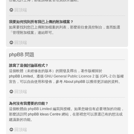
回頂端
我要如何找到所有我已上傳的附加檔案？
如果要找到您已上傳附加檔案的列表，那麼前往會員控制台，進而點選
「管理附加檔案」連結即可。
回頂端
phpBB 問題
誰寫了這個討論區程式？
這個軟體（未經修改的版本）的開發及釋出，著作版權歸於
phpBB Limited
。遵循 GNU General Public Licence 2 版 (GPL-2.0) 版權
宣告，可以自由使用和發佈，參考
About phpBB
以獲得更詳細的資料。
回頂端
為何沒有我需要的功能？
這個軟體由 phpBB Limited 編寫與授權。如果您確信有必要增加的功能，
那麼請訪問
phpBB Ideas Centre
網站，在那裡您可以票選已有的想法或
建議新的功能。
回頂端