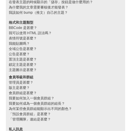
在發表主題的時候顯示的「儲存」按鈕是做什麼用的？
為什麼我的文章需要審核後才能發表？
我該如何 bump（推文）自己的主題？
格式和主題類型
BBCode 是甚麼？
我可以使用 HTML 語法嗎？
表情符號是甚麼？
我能貼圖嗎？
全域公告是甚麼？
公告是甚麼？
置頂主題是甚麼？
鎖定主題是甚麼？
主題圖示是甚麼？
會員等級和群組
管理員是甚麼？
版主是甚麼？
會員群組是甚麼？
我要如何加入一個會員群組？
我要如何成為一個會員群組的組長？
為何某些會員群組能顯示出不同的顏色？
「預設會員群組」是甚麼？
「管理團隊」連結是甚麼？
私人訊息