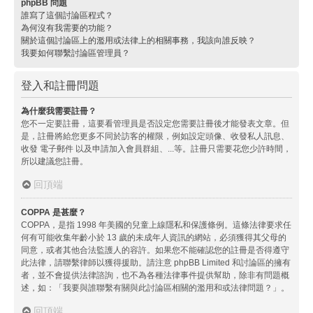
phpBB 問題
誰寫了這個討論區程式？
為何沒有我需要的功能？
關於這個討論區上的濫用或法律上的相關事務，我該向誰反映？
我要如何聯繫討論區管理員？
登入和註冊問題
為什麼我需要註冊？
您不一定要註冊，這要看管理員是否設定您需要註冊後才能發表文章。但
是，註冊將給您更多不同於訪客的權限，例如設定頭像、收發私人訊息、
收發 電子郵件 以及申請加入會員群組、...等。註冊只需要花您少許時間，
所以建議您註冊。
回頂端
COPPA 是甚麼？
COPPA，是指 1998 年美國的兒童上線隱私和保護條例。這條法律要求任
何有可能收集年齡小於 13 歲的未成年人資訊的網站，必須獲得其父母的
同意，或者其他合法監護人的容許。如果您不能確認您的註冊是否得遵守
此法律，請聯繫律師以獲得援助。請注意 phpBB Limited 和討論區的擁有
者，並不會提供法律諮詢，也不為各種法律事件提供幫助，除非有問題概
述，如：「我要與誰聯繫有關與此討論區相關的濫用和或法律問題？」。
回頂端