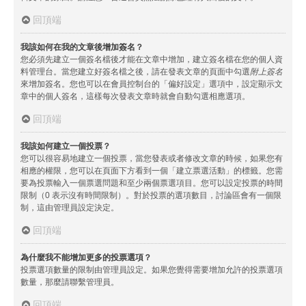
回頂端
我該如何在我的文章後增加簽名？
您必須先建立一個簽名檔後才能在文章中增加，建立簽名檔在您的個人資
料管理台。當您建立好簽名檔之後，請在發表文章的頁面中勾選
附上簽名
來增加簽名。您也可以在會員控制台的「偏好設定」選項中，設定顯示文
章中的個人簽名，這樣每次發表文章時就會自動勾選相應選項。
回頂端
我該如何建立一個投票？
您可以很容易地建立一個投票，當您發表或者修改文章的時候，如果您有
相應的權限，您可以在頁面下方看到一個「建立票選活動」的標籤。您需
要為投票輸入一個票選問題和至少兩個票選項目。您可以設定投票的時間
限制（0 表示沒有時間限制）。對於投票的選項數目，討論區會有一個限
制，這由管理員設定決定。
回頂端
為什麼我不能增加更多的投票選項？
投票選項數量的限制由管理員設定。如果您覺得需要增加允許的投票選項
數量，那麼請聯繫管理員。
回頂端