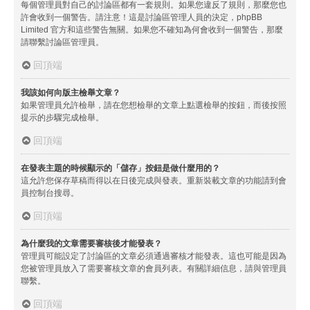
每個管理員對自己的討論區都有一套規則。如果您違反了規則，那麼您也
許會收到一個警告。請注意！這是討論區管理人員的決定，phpBB
Limited 官方和這些警告無關。如果您不確知為何會收到一個警告，那麼
請聯繫討論區管理員。
回頂端
我該如何向版主檢舉文章？
如果管理員允許檢舉，請在您想檢舉的文章上點選檢舉的按鈕，而後按照
提示的步驟完成檢舉。
回頂端
在發表主題的時候顯示的「儲存」按鈕是做什麼用的？
這允許您保存草稿而得以在日後完成與發表。重新裝載文章的功能請到會
員控制台搜尋。
回頂端
為什麼我的文章需要審核後才能發表？
管理員可能設定了討論區的文章必須通過審核才能發表。這也可能是因為
您被管理員放入了需要審核文章的會員列表。有關詳細信息，請與管理員
聯繫。
回頂端