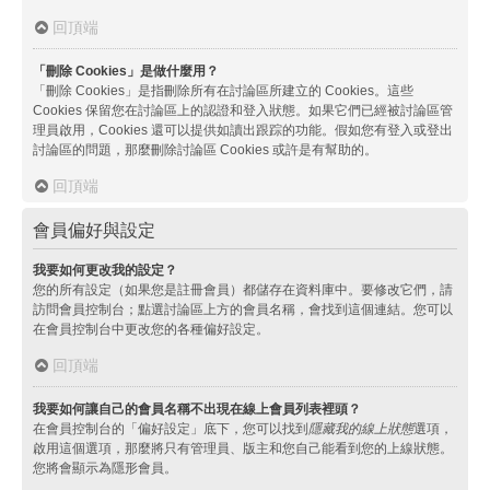
回頂端
「刪除 Cookies」是做什麼用？
「刪除 Cookies」是指刪除所有在討論區所建立的 Cookies。這些
Cookies 保留您在討論區上的認證和登入狀態。如果它們已經被討論區管
理員啟用，Cookies 還可以提供如讀出跟踪的功能。假如您有登入或登出
討論區的問題，那麼刪除討論區 Cookies 或許是有幫助的。
回頂端
會員偏好與設定
我要如何更改我的設定？
您的所有設定（如果您是註冊會員）都儲存在資料庫中。要修改它們，請
訪問會員控制台；點選討論區上方的會員名稱，會找到這個連結。您可以
在會員控制台中更改您的各種偏好設定。
回頂端
我要如何讓自己的會員名稱不出現在線上會員列表裡頭？
在會員控制台的「偏好設定」底下，您可以找到
隱藏我的線上狀態
選項，
啟用這個選項，那麼將只有管理員、版主和您自己能看到您的上線狀態。
您將會顯示為隱形會員。