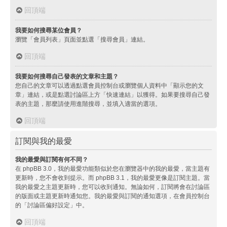
回頂端
我要如何搜尋某位會員？
瀏覽「會員列表」頁面並點選「搜尋會員」連結。
回頂端
我要如何搜尋自己發表的文章和主題？
您自己的文章可以透過點選會員控制台或瀏覽個人資料中「顯示您的文
章」連結，或是點選討論區上方「快速連結」以獲得。如果要搜尋自己發
表的主題，那麼請使用進階搜尋，並填入適當的選項。
回頂端
訂閱與我的最愛
我的最愛與訂閱有何不同？
在 phpBB 3.0，我的最愛功能類似於您在瀏覽器中的我的最愛，當主題有
更新時，您不會收到提示。而 phpBB 3.1，我的最愛更像是訂閱主題。當
我的最愛之主題更新時，您可以收到通知。無論如何，訂閱將會在討論區
的版面或主題更新時通知您。我的最愛與訂閱的通知選項，在會員控制台
的「討論區偏好設定」中。
回頂端