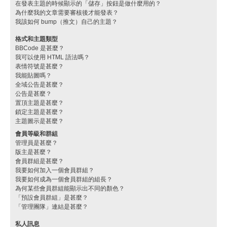
在發表主題的時候顯示的「儲存」按鈕是做什麼用的？
為什麼我的文章需要審核後才能發表？
我該如何 bump（推文）自己的主題？
格式和主題類型
BBCode 是甚麼？
我可以使用 HTML 語法嗎？
表情符號是甚麼？
我能貼圖嗎？
全域公告是甚麼？
公告是甚麼？
置頂主題是甚麼？
鎖定主題是甚麼？
主題圖示是甚麼？
會員等級和群組
管理員是甚麼？
版主是甚麼？
會員群組是甚麼？
我要如何加入一個會員群組？
我要如何成為一個會員群組的組長？
為何某些會員群組能顯示出不同的顏色？
「預設會員群組」是甚麼？
「管理團隊」連結是甚麼？
私人訊息