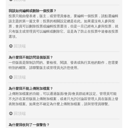
我該如何編輯或刪除一個投票？
投票只能由發表者，版主，或管理員修改。要編輯一個投票，請點選編輯
該主題的第一篇文章；投票的相關設定總是在此。如果還沒有人參與投
票，會員可以刪除投票或編輯投票選項，但是一旦已經有人參與投票，就
只有版主或管理員可以編輯或刪除它。這是為了防止在投票中途修改投票
選項。
回頂端
為什麼我不能訪問這個版面？
一些版面是限制訪問的。要檢視、閱讀、發表或執行其他的動作，您需要
特別的權限。請聯繫版主或管理員允許您使用。
回頂端
為什麼我不能上傳附加檔案？
上傳附加檔案的功能，可以通過版面/會員/會員群組來設定。管理員可能
不允許在某些版面上傳附加檔案，或者只允許討論區管理人員在版面上發
表附加檔案。如果您不確定為什麼上傳附加檔案，請與管理員聯繫。
回頂端
為什麼我收到了一個警告？