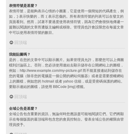
表情符號是甚麼？
表情符號，是能夠表示心情的小圖案，它是使用一個簡短的代碼產生，例
如，:) 表示快樂的，而 :( 表示悲傷的。所有表情符號的列表可以在發文的
頁面看到。然而，試著不要過度使用表情符號，因為它們會很快地傳遞一
篇難以閱讀的文章而遭版主編輯或移除。管理員也許會設限您在每篇文章
中可以使用表情符號的數目。
回頂端
我能貼圖嗎？
是的，在您的文章中可以顯示圖片。如果管理員允許，那麼您可以上傳圖
檔到討論區上。否則，您必須使用連結去顯示儲存在公開網站上的圖檔，
例如：http://www.example.com/my-picture.gif 而不能直接連結到儲存在
您的電腦（除非您的電腦是一個公開的網站伺服器）或者是需要授權網站
上的圖檔，例如您的 hotmail 或者 yahoo 信箱，或是受密碼保護的網站。
要顯示連結的圖檔，請使用 BBCode [img] 標籤。
回頂端
全域公告是甚麼？
全域公告包含重要的資訊，無論何時您應該盡可能地閱讀它們。它們將顯
示在每個版面的最頂端和包含您的會員控制台。發表全域公告的權限由管
理員授予。