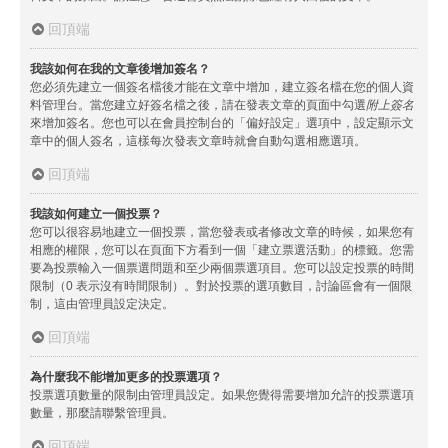
回頂端
我該如何在我的文章後增加簽名？
您必須先建立一個簽名檔後才能在文章中增加，建立簽名檔在您的個人資
料管理台。當您建立好簽名檔之後，請在發表文章的頁面中勾選
附上簽名
來增加簽名。您也可以在會員控制台的「偏好設定」選項中，設定顯示文
章中的個人簽名，這樣每次發表文章時就會自動勾選相應選項。
回頂端
我該如何建立一個投票？
您可以很容易地建立一個投票，當您發表或者修改文章的時候，如果您有
相應的權限，您可以在頁面下方看到一個「建立票選活動」的標籤。您需
要為投票輸入一個票選問題和至少兩個票選項目。您可以設定投票的時間
限制（0 表示沒有時間限制）。對於投票的選項數目，討論區會有一個限
制，這由管理員設定決定。
回頂端
為什麼我不能增加更多的投票選項？
投票選項數量的限制由管理員設定。如果您覺得需要增加允許的投票選項
數量，那麼請聯繫管理員。
回頂端