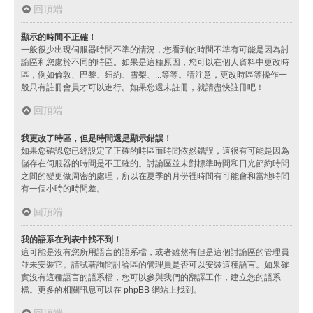
回頂端
顯示的時間不正確！
一般很少出現伺服器時間不準的情況，您看到的時間不準有可能是因為討
論區和您處於不同的時區。如果是這種原因，您可以在個人資料中更改時
區，例如倫敦、巴黎、紐約、雪梨、...等等。請注意，更改時區等操作一
般只有註冊會員才可以進行。如果您還未註冊，就請盡快註冊吧！
回頂端
我更改了時區，但是時間還是顯示錯誤！
如果您確認您已經設定了正確的時區而時間依然錯誤，這很有可能是因為
儲存在伺服器的時間是不正確的。討論區並未對標準時間和日光節約時間
之間的變更做周密的處理，所以在夏季的月份裡時間有可能會和當地時間
有一個小時的時間差。
回頂端
我的語系在列表中找不到！
這可能是沒有您所用語言的語系檔，或者雖然有但是這個討論區的管理員
並未安裝它。請試著詢問討論區的管理員是否可以安裝這種語言。如果確
實沒有這種語言的語系檔，您可以參與我們的翻譯工作，建立您的語系
檔。更多的相關訊息可以在
phpBB
網站上找到。
回頂端