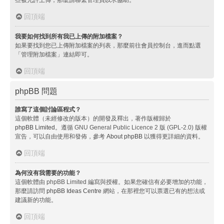
回頂端
我要如何找到所有我已上傳的附加檔案？
如果要找到您已上傳附加檔案的列表，那麼前往會員控制台，進而點選
「管理附加檔案」連結即可。
回頂端
phpBB 問題
誰寫了這個討論區程式？
這個軟體（未經修改的版本）的開發及釋出，著作版權歸於
phpBB Limited
。遵循 GNU General Public Licence 2 版 (GPL-2.0) 版權
宣告，可以自由使用和發佈，參考
About phpBB
以獲得更詳細的資料。
回頂端
為何沒有我需要的功能？
這個軟體由 phpBB Limited 編寫與授權。如果您確信有必要增加的功能，
那麼請訪問
phpBB Ideas Centre
網站，在那裡您可以票選已有的想法或
建議新的功能。
回頂端