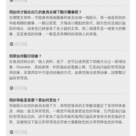
我如何才能在自己的會員名稱下顯示圖像呢？
在瀏覽文章時，可能會有兩個圖像和會員名稱一塊顯示。第一個是和您的
等級相關的圖像，一般以星星、方塊或小圓點的形式，顯示您在這個討論
區的地位，或者您已經發表了多少篇的文章。第二個通常是一個更大的圖
像，這是會員的頭像，一般是具有獨特的或個人的表徵。
回頂端
我要如何顯示頭像？
在會員控制台的「個人資料」底下，您可以使用底下四種方法之一新增頭
像：Gravatar、系統相簿、外部連結或電腦上傳。它是由討論區管理員啟
用頭像，並選擇其中可提供頭像的方式。如果您無法使用頭像，請聯繫討
論區管理員。
回頂端
我的等級是甚麼？要如何更改？
等級顯示在您的會員名稱下方，表明您發表的文章數或鑒定了某些特殊會
員，例如：版主與管理員。一般您不能直接更改您的等級，它們是由討論
區管理員設定的。請不要為了提高等級而濫用討論區來發表沒有意義的文
章。這種情況下版主和管理員反而會大量刪除您的文章而降低您的等級。
回頂端