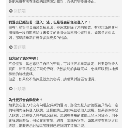
是網站擁有者在後端的組態設定錯誤，而他們需要做修正。
回頂端
我過去已經註冊（登入）過，但是現在卻無法登入？！
很有可能管理員由於某種原因，停用或刪除了您的帳號。有些討論區會利
用每隔一段時間移除從未發文的會員做法來減少資料量。如果是這個原
因，那麼請重新註冊並參與更多的討論。
回頂端
我忘記了我的密碼！
不必慌張！當您忘記了自己的密碼，可以很容易重新設定。只要您到登入
頁面，點選
我忘記了我的密碼
，依照說明的步驟完成，您就可以很快地獲
得新的隨機密碼。
但是，如果您不能夠重設您的密碼，請聯繫討論區管理員。
回頂端
為什麼我會自動登出？
如果您在登入時沒有勾選
記得我
的選項，那麼您登入討論區後只能在一定
的時間內保持登入狀態。這樣能防止您的帳號被他人誤用。如果要保持登
入狀態，請在登入時勾選
記得我
。若您在共用的電腦上登入討論區，則不
建議您這麼做，例如在圖書館、網咖、電腦教室等。如果您沒有看到這個
選項，那麼表示討論區管理員已經關閉了這項功能。