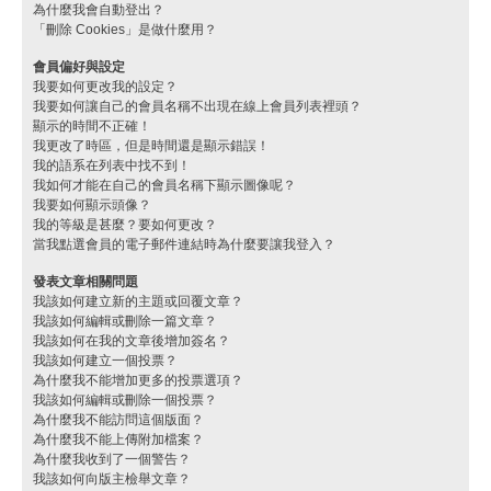
為什麼我會自動登出？
「刪除 Cookies」是做什麼用？
會員偏好與設定
我要如何更改我的設定？
我要如何讓自己的會員名稱不出現在線上會員列表裡頭？
顯示的時間不正確！
我更改了時區，但是時間還是顯示錯誤！
我的語系在列表中找不到！
我如何才能在自己的會員名稱下顯示圖像呢？
我要如何顯示頭像？
我的等級是甚麼？要如何更改？
當我點選會員的電子郵件連結時為什麼要讓我登入？
發表文章相關問題
我該如何建立新的主題或回覆文章？
我該如何編輯或刪除一篇文章？
我該如何在我的文章後增加簽名？
我該如何建立一個投票？
為什麼我不能增加更多的投票選項？
我該如何編輯或刪除一個投票？
為什麼我不能訪問這個版面？
為什麼我不能上傳附加檔案？
為什麼我收到了一個警告？
我該如何向版主檢舉文章？