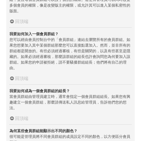
多個會員的權限，像是改變版主的權限，或允許其可以進入某個私密性的
版面。
回頂端
我要如何加入一個會員群組？
您可以經由會員控制台中的「會員群組」連結去瀏覽所有的會員群組。如
果您想要加入其中某個群組那麼您可以直接點選加入。然而，並非所有的
群組都是開放的。有些必須經過審核，有些是關閉的，以及有些甚至是隱
藏的。如果必須經過審核，那麼該群組的組長也許會詢問您為何要加入該
群組。如果您的申請被拒絕，請不要騷擾群組組長；他們將有自己的理
由。
回頂端
我要如何成為一個會員群組的組長？
當會員群組由管理員建立時，通常會指定一個會員群組組長。如果您有興
趣建立一個會員群組，那麼請傳送私人訊息給管理員，告訴他們您的想
法。
回頂端
為何某些會員群組能顯示出不同的顏色？
很可能是管理員將不同會員群組的成員設定不同的顏色，以方便區分會員