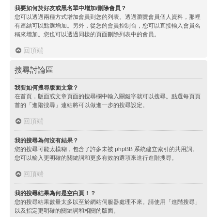
我要如何於好友或黑名單中增加/刪除會員？
您可以透過兩種方式增加會員到您的列表。透過瀏覽會員個人資料，那裡
有連結可以點選增加。另外，從您的會員控制台，您可以直接輸入會員名
稱來增加。您也可以透過同樣的頁面刪除列表中的會員。
回頂端
搜尋討論區
我要如何搜尋版面文章？
在首頁，版面或文章頁面的搜尋欄中輸入關鍵字就可以搜尋。點選每頁頁
首的「進階搜尋」連結將可以做進一步的搜尋設定。
回頂端
我的搜尋為何沒有結果？
您的搜尋可能太模糊，包含了許多未被 phpBB 系統建立索引的共用詞。
您可以輸入更明確的關鍵詞和更多有效的選項來進行進階搜尋。
回頂端
我的搜尋結果為何是空白頁！？
您的搜尋結果數量太多以至於網站伺服器處理不來。請使用「進階搜尋」
以及指定更明確的關鍵詞和相關的版面。