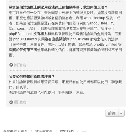
關於這個討論區上的濫用或法律上的相關事務，我該向誰反映？
您可以向任何一位在「管理團隊」列表上的管理員反映。如果沒有獲得回
覆，那麼您應該聯繫該網域名稱的擁有者（利用
whois lookup
查詢）或
者，如果這個討論區是運行在免費的伺服器（例如 yahoo、free、fr、
f2s、com、...等），那麼請聯繫其管理者或違規管理部門。請注意！
phpBB Limited
沒有權力
和義務來管理使用這個討論區的會員行為。不要
對 phpBB Limited 詢問
沒有直接關係
到 phpBB.com 網站之任何的法律
（服務中斷、連帶責任、誹謗、...等）問題。如果您給 phpBB Limited 寄
送
關於任何第三者
使用此軟體的信件，都將可能獲得簡短的聲明或不予回
覆。
回頂端
我要如何聯繫討論區管理員？
如果討論區管理員啟用這個選項，那麼所有的使用者都可以使用「聯繫我
們」的表單。
查詢討論區的成員也可以使用「管理團隊」連結。
回頂端
前往
卓智機器人首頁
討論區首頁
聯繫我們