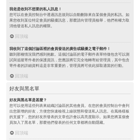
我老是收到不想要的私人訊息！
您可以在會員控制台中透過訊息規則以自動刪除來自某個會員的私訊。如
果您收到某位特定會員的騷擾訊息，那麼請向管理員檢舉，他們有權力取
消他發送私人訊息的權限。
回頂端
我收到了這個討論區裡的會員發送的廣告或騷擾之電子郵件！
聽到那種情況我們感到抱歉。這個討論區的電子郵件表單特徵包含可以測
試與追蹤寄件者的保護資訊，您應該將它完全地轉寄給管理員，其中包含
寄件者的詳細資料這是非常重要的，管理員將可依此採取適當的行動。
回頂端
好友與黑名單
好友與黑名單是甚麼？
您可以使用這些列表來組織討論區的其他會員。在您的會員控制台中會列
出您新增的好友，方便您快速檢視上線狀態和發送私人訊息。在風格樣板
的支援下，您的好友所發表的文章也許會以高亮度顯示。如果您將某個會
員加入了黑名單，那麼他們發表的任何文章都將自動隱藏。
回頂端