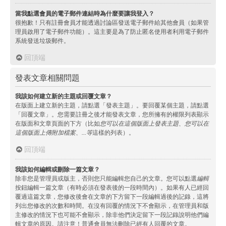
當我點選會員的電子郵件連結時為什麼要讓我登入？
很抱歉！只有註冊會員才能透過討論區發送電子郵件給其他會員（如果管
理員啟用了電子郵件功能）。這主要是為了防止匿名使用者利用電子郵件
系統發送垃圾郵件。
回頂端
發表文章相關問題
我該如何建立新的主題或回覆文章？
在版面上建立新的主題，請點選「發表主題」。要回覆某個主題，請點選
「回覆文章」。您需要註冊之後才能發表文章，您所擁有的權限列表顯示
在版面和文章頁面的下方（比如
您可以在這個版面上發表主題、您可以在
這個版面上傳附加檔案、...等
這樣的列表）。
回頂端
我該如何編輯或刪除一篇文章？
除非您是管理員或版主，否則您只能編輯您自己的文章。您可以點選
編輯
按鈕編輯一篇文章（有時必須在發表後的一段時間內）。如果有人已經回
覆過這篇文章，您修改後會在文章的下方留下一段編輯過後的記錄，這將
列出您修改的次數和時間。在沒有回覆的情況下不會顯示，在管理員和版
主修改的情況下也可能不會顯示，除非他們決定留下一段記錄說明他們編
輯文章的原因。請注意！普通會員無法刪除已經有人回覆的文章。