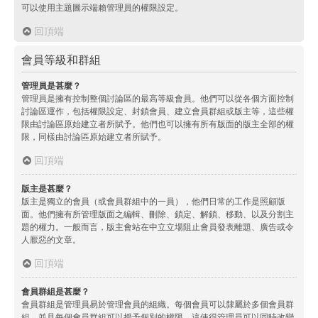
可以使用主題圖示端賴管理員的權限設定。
回頂端
會員等級和群組
管理員是甚麼？
管理員是擁有控制整個討論區的最高等級會員。他們可以從各個方面控制
討論區運作，包括權限設定、封鎖會員、建立會員群組或版主等，這些權
限由討論區原始建立者所賦予。他們也可以擁有所有版面的版主全部的權
限，同樣由討論區原始建立者所賦予。
回頂端
版主是甚麼？
版主是獨立的會員（或會員群組中的一員），他們日常的工作是照顧版
面。他們擁有所管理版面之編輯、刪除、鎖定、解鎖、移動、以及分割主
題的權力。一般而言，版主會站在中立立場阻止會員發表離題、廣告或令
人厭惡的文章。
回頂端
會員群組是甚麼？
會員群組是管理員易於管理會員的組織。每個會員可以隸屬於多個會員群
組，並且每個會員群組可以授予個別的權限。這使得管理員可以同時改變