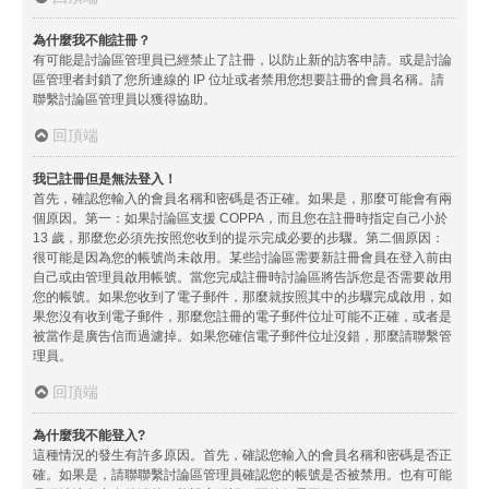
為什麼我不能註冊？
有可能是討論區管理員已經禁止了註冊，以防止新的訪客申請。或是討論
區管理者封鎖了您所連線的 IP 位址或者禁用您想要註冊的會員名稱。請
聯繫討論區管理員以獲得協助。
回頂端
我已註冊但是無法登入！
首先，確認您輸入的會員名稱和密碼是否正確。如果是，那麼可能會有兩
個原因。第一：如果討論區支援 COPPA，而且您在註冊時指定自己小於
13 歲，那麼您必須先按照您收到的提示完成必要的步驟。第二個原因：
很可能是因為您的帳號尚未啟用。某些討論區需要新註冊會員在登入前由
自己或由管理員啟用帳號。當您完成註冊時討論區將告訴您是否需要啟用
您的帳號。如果您收到了電子郵件，那麼就按照其中的步驟完成啟用，如
果您沒有收到電子郵件，那麼您註冊的電子郵件位址可能不正確，或者是
被當作是廣告信而過濾掉。如果您確信電子郵件位址沒錯，那麼請聯繫管
理員。
回頂端
為什麼我不能登入?
這種情況的發生有許多原因。首先，確認您輸入的會員名稱和密碼是否正
確。如果是，請聯聯繫討論區管理員確認您的帳號是否被禁用。也有可能