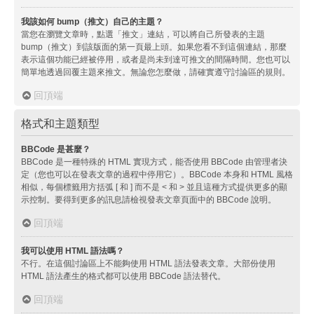
我該如何 bump（推文）自己的主題？
當您在瀏覽文章時，點選「推文」連結，可以將自己所發表的主題
bump（推文）到該版面的第一頁最上頭。如果您看不到這個連結，那麼
表示這個功能已經被停用，或者是尚未到達可推文的間隔時間。您也可以
簡單地透過回覆主題來推文。無論您怎麼做，請確實遵守討論區的規則。
回頂端
格式和主題類型
BBCode 是甚麼？
BBCode 是一種特殊的 HTML 實現方式，能否使用 BBCode 由管理者決
定（您也可以在發表文章的過程中停用它）。BBCode 本身和 HTML 風格
相似，每個標籤用方括弧 [ 和 ] 而不是 < 和 > 並且這種方式提供更多的顯
示控制。要得到更多的訊息請檢視發表文章頁面中的 BBCode 說明。
回頂端
我可以使用 HTML 語法嗎？
不行。在這個討論區上不能夠使用 HTML 語法發表文章。大部份使用
HTML 語法產生的格式都可以使用 BBCode 語法替代。
回頂端