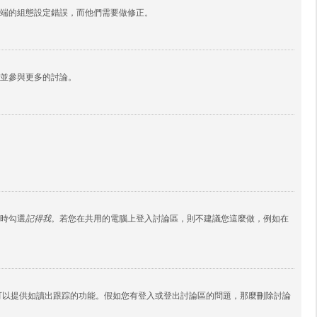
端的組態設定錯誤，而他們需要做修正。
並參與更多的討論。
時勾選
記得我
。若您在共用的電腦上登入討論區，則不建議您這麼做，例如在
ies 還可以提供如讀出跟踪的功能。假如您有登入或登出討論區的問題，那麼刪除討論