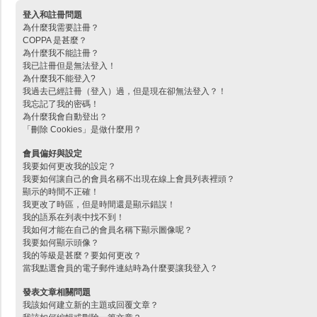
登入和註冊問題
為什麼我需要註冊？
COPPA 是甚麼？
為什麼我不能註冊？
我已註冊但是無法登入！
為什麼我不能登入?
我過去已經註冊（登入）過，但是現在卻無法登入？！
我忘記了我的密碼！
為什麼我會自動登出？
「刪除 Cookies」是做什麼用？
會員偏好與設定
我要如何更改我的設定？
我要如何讓自己的會員名稱不出現在線上會員列表裡頭？
顯示的時間不正確！
我更改了時區，但是時間還是顯示錯誤！
我的語系在列表中找不到！
我如何才能在自己的會員名稱下顯示圖像呢？
我要如何顯示頭像？
我的等級是甚麼？要如何更改？
當我點選會員的電子郵件連結時為什麼要讓我登入？
發表文章相關問題
我該如何建立新的主題或回覆文章？