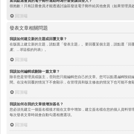
當我點選會員的電子郵件連結時為什麼要讓我登入？
很抱歉！只有註冊會員才能透過討論區發送電子郵件給其他會員（如果管理員
回頂端
發表文章相關問題
我該如何建立新的主題或回覆文章？
在版面上建立新的主題，請點選「發表主題」。要回覆某個主題，請點選「回
案、...等
這樣的列表）。
回頂端
我該如何編輯或刪除一篇文章？
除非您是管理員或版主，否則您只能編輯您自己的文章。您可以點選
編輯
按鈕
間。在沒有回覆的情況下不會顯示，在管理員和版主修改的情況下也可能不會
回頂端
我該如何在我的文章後增加簽名？
您必須先建立一個簽名檔後才能在文章中增加，建立簽名檔在您的個人資料管
每次發表文章時就會自動勾選相應選項。
回頂端