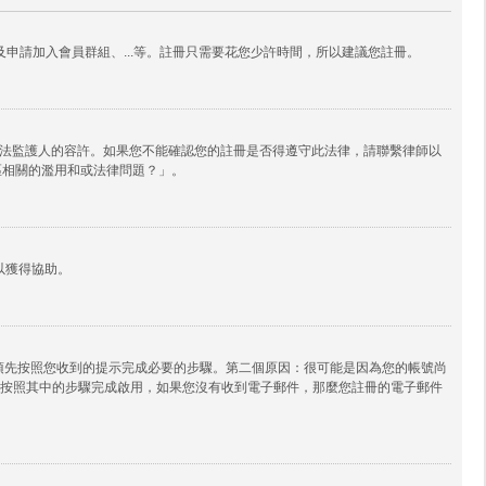
申請加入會員群組、...等。註冊只需要花您少許時間，所以建議您註冊。
其他合法監護人的容許。如果您不能確認您的註冊是否得遵守此法律，請聯繫律師以
論區相關的濫用和或法律問題？」。
以獲得協助。
必須先按照您收到的提示完成必要的步驟。第二個原因：很可能是因為您的帳號尚
按照其中的步驟完成啟用，如果您沒有收到電子郵件，那麼您註冊的電子郵件