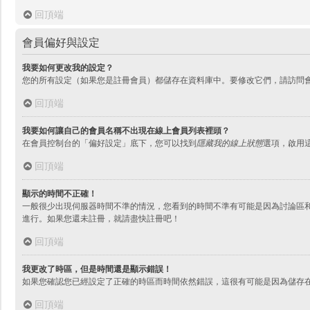
回頂端
會員偏好與設定
我要如何更改我的設定？
您的所有設定（如果您是註冊會員）都儲存在資料庫中。要修改它們，請訪問
回頂端
我要如何讓自己的會員名稱不出現在線上會員列表裡頭？
在會員控制台的「偏好設定」底下，您可以找到
隱藏我的線上狀態
選項，啟用
回頂端
顯示的時間不正確！
一般很少出現伺服器時間不準的情況，您看到的時間不準有可能是因為討論區和
進行。如果您還未註冊，就請盡快註冊吧！
回頂端
我更改了時區，但是時間還是顯示錯誤！
如果您確認您已經設定了正確的時區而時間依然錯誤，這很有可能是因為儲存
回頂端