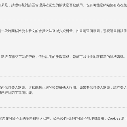
如果是，請聯聯繫討論區管理員確認您的帳號是否被禁用。也有可能是網站擁有者在後
隔一段時間移除從未發文的會員做法來減少資料量。如果是這個原因，那麼請重新註冊
，點選
我忘記了我的密碼
，依照說明的步驟完成，您就可以很快地獲得新的隨機密碼。
間內保持登入狀態。這樣能防止您的帳號被他人誤用。如果要保持登入狀態，請在登入
員已經關閉了這項功能。
okies 保留您在討論區上的認證和登入狀態。如果它們已經被討論區管理員啟用，Cook