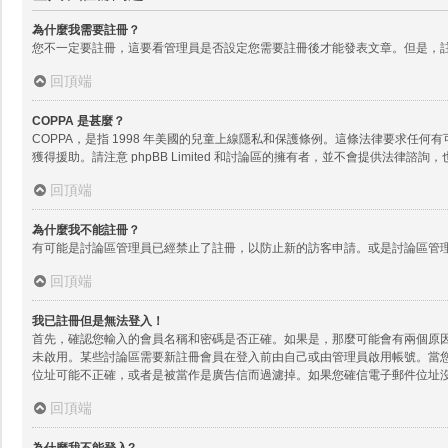
為什麼我需要註冊？
您不一定要註冊，這要看管理員是否設定您需要註冊後才能發表文章。但是，註
回頂端
COPPA 是甚麼？
COPPA，是指 1998 年美國的兒童上線隱私和保護條例。這條法律要求
獲得援助。請注意 phpBB Limited 和討論區的擁有者，並不會提供
回頂端
為什麼我不能註冊？
有可能是討論區管理員已經禁止了註冊，以防止新的訪客申請。或是討論區管理
回頂端
我已註冊但是無法登入！
首先，確認您輸入的會員名稱和密碼是否正確。如果是，那麼可能會有兩個原因。
未啟用。某些討論區需要新註冊會員在登入前由自己或由管理員啟用帳號。當
位址可能不正確，或者是被當作是廣告信而過濾掉。如果您確信電子郵件位址
回頂端
為什麼我不能登入?