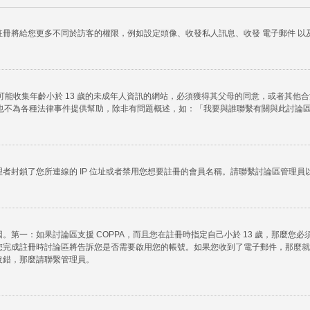
冊將給您更多不同於訪客的權限，例如設定頭像、收發私人訊息、收發 電子郵件 以及
任何有可能收集年齡小於 13 歲的未成年人資訊的網站，必須獲得其父母的同意，或者
法律諮詢，也不為各種法律事件提供幫助，除非有問題概述，如：「我要與誰聯繫有關與此討
者封鎖了您所連線的 IP 位址或者禁用您想要註冊的會員名稱。請聯繫討論區管理員
第一：如果討論區支援 COPPA，而且您在註冊時指定自己小於 13 歲，那麼您
您完成註冊時討論區將告訴您是否需要啟用您的帳號。如果您收到了電子郵件，那麼就
沒錯，那麼請聯繫管理員。