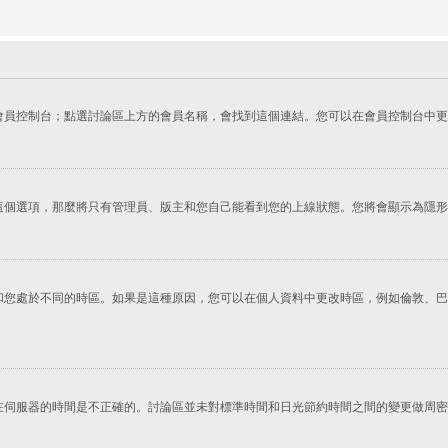
會員控制台；點選討論區上方的會員名稱，會找到這個連結。您可以在會員控制台中更
這個選項，那麼將只有管理員、版主和您自己能看到您的上線狀態。您將會顯示為隱形
您處於不同的時區。如果是這種原因，您可以在個人資料中更改時區，例如倫敦、巴黎
在伺服器的時間是不正確的。討論區並未對標準時間和日光節約時間之間的變更做周密