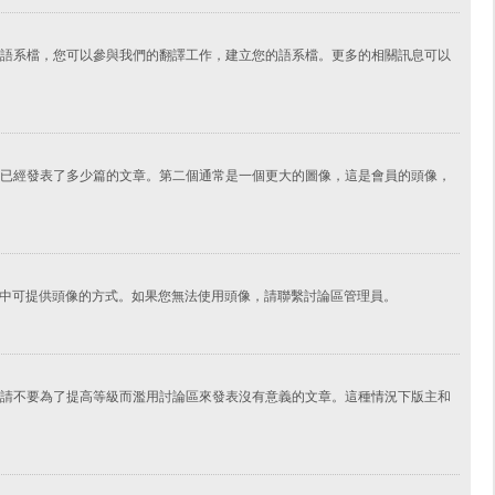
語系檔，您可以參與我們的翻譯工作，建立您的語系檔。更多的相關訊息可以
已經發表了多少篇的文章。第二個通常是一個更大的圖像，這是會員的頭像，
擇其中可提供頭像的方式。如果您無法使用頭像，請聯繫討論區管理員。
請不要為了提高等級而濫用討論區來發表沒有意義的文章。這種情況下版主和