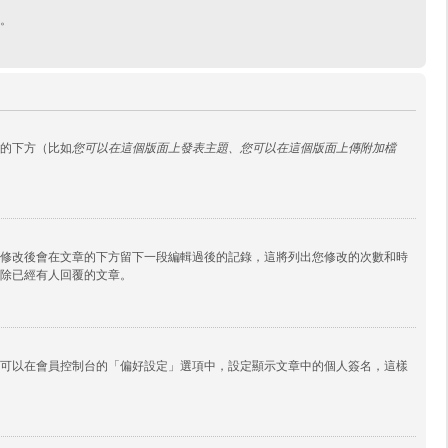
。
的下方（比如
您可以在這個版面上發表主題、您可以在這個版面上傳附加檔
修改後會在文章的下方留下一段編輯過後的記錄，這將列出您修改的次數和時
除已經有人回覆的文章。
可以在會員控制台的「偏好設定」選項中，設定顯示文章中的個人簽名，這樣