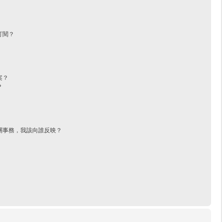
訂閱？
案？
？
關事務，我該向誰反映？