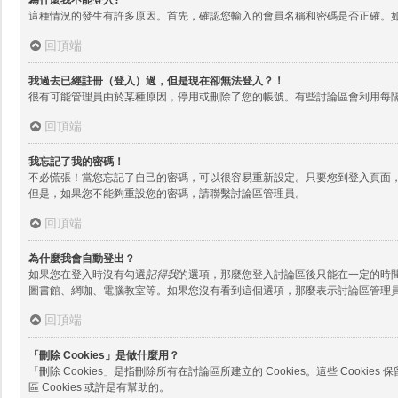
這種情況的發生有許多原因。首先，確認您輸入的會員名稱和密碼是否正確。
回頂端
我過去已經註冊（登入）過，但是現在卻無法登入？！
很有可能管理員由於某種原因，停用或刪除了您的帳號。有些討論區會利用每
回頂端
我忘記了我的密碼！
不必慌張！當您忘記了自己的密碼，可以很容易重新設定。只要您到登入頁面
但是，如果您不能夠重設您的密碼，請聯繫討論區管理員。
回頂端
為什麼我會自動登出？
如果您在登入時沒有勾選
記得我
的選項，那麼您登入討論區後只能在一定的時
圖書館、網咖、電腦教室等。如果您沒有看到這個選項，那麼表示討論區管理
回頂端
「刪除 Cookies」是做什麼用？
「刪除 Cookies」是指刪除所有在討論區所建立的 Cookies。這些 Co
區 Cookies 或許是有幫助的。