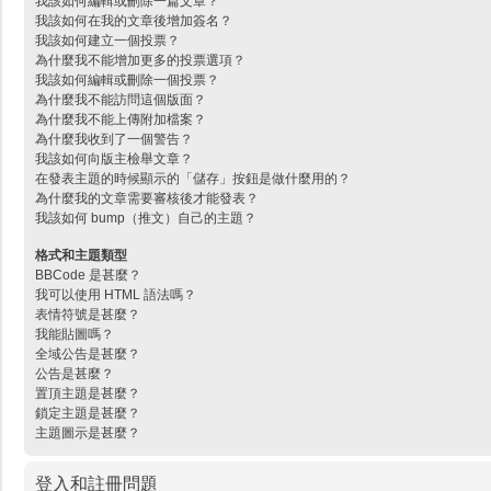
我該如何編輯或刪除一篇文章？
我該如何在我的文章後增加簽名？
我該如何建立一個投票？
為什麼我不能增加更多的投票選項？
我該如何編輯或刪除一個投票？
為什麼我不能訪問這個版面？
為什麼我不能上傳附加檔案？
為什麼我收到了一個警告？
我該如何向版主檢舉文章？
在發表主題的時候顯示的「儲存」按鈕是做什麼用的？
為什麼我的文章需要審核後才能發表？
我該如何 bump（推文）自己的主題？
格式和主題類型
BBCode 是甚麼？
我可以使用 HTML 語法嗎？
表情符號是甚麼？
我能貼圖嗎？
全域公告是甚麼？
公告是甚麼？
置頂主題是甚麼？
鎖定主題是甚麼？
主題圖示是甚麼？
登入和註冊問題