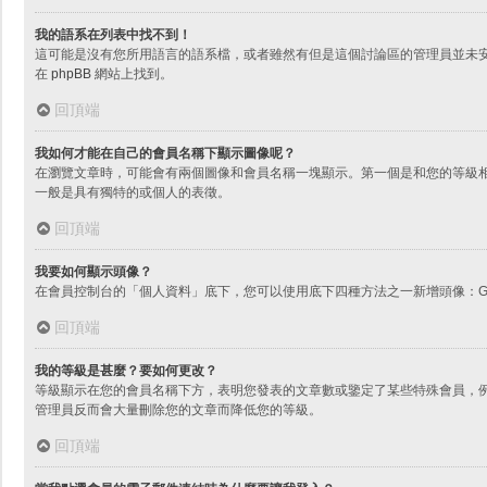
我的語系在列表中找不到！
這可能是沒有您所用語言的語系檔，或者雖然有但是這個討論區的管理員並未
在
phpBB
網站上找到。
回頂端
我如何才能在自己的會員名稱下顯示圖像呢？
在瀏覽文章時，可能會有兩個圖像和會員名稱一塊顯示。第一個是和您的等級
一般是具有獨特的或個人的表徵。
回頂端
我要如何顯示頭像？
在會員控制台的「個人資料」底下，您可以使用底下四種方法之一新增頭像：Gr
回頂端
我的等級是甚麼？要如何更改？
等級顯示在您的會員名稱下方，表明您發表的文章數或鑒定了某些特殊會員，
管理員反而會大量刪除您的文章而降低您的等級。
回頂端