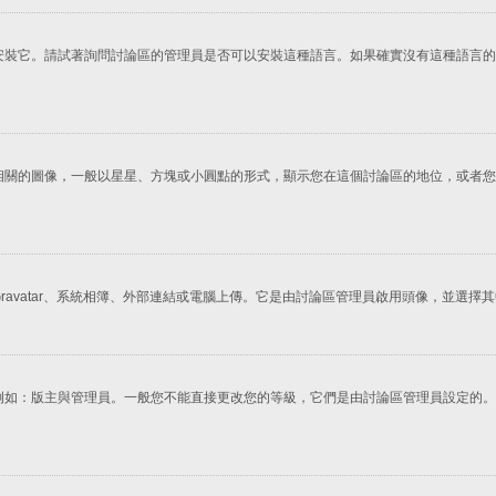
安裝它。請試著詢問討論區的管理員是否可以安裝這種語言。如果確實沒有這種語言的
相關的圖像，一般以星星、方塊或小圓點的形式，顯示您在這個討論區的地位，或者您
avatar、系統相簿、外部連結或電腦上傳。它是由討論區管理員啟用頭像，並選
例如：版主與管理員。一般您不能直接更改您的等級，它們是由討論區管理員設定的。