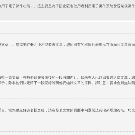
啟用了電子郵件功能）。這主要是為了防止匿名使用者利用電子郵件系統發送垃圾郵件
覆文章」。您需要註冊之後才能發表文章，您所擁有的權限列表顯示在版面和文章頁面
編輯一篇文章（有時必須在發表後的一段時間內）。如果有人已經回覆過這篇文章，您
顯示，除非他們決定留下一段記錄說明他們編輯文章的原因。請注意！普通會員無法刪
理台。當您建立好簽名檔之後，請在發表文章的頁面中勾選
附上簽名
來增加簽名。您也