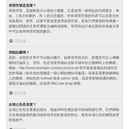
表情符號是甚麼？
表情符號，是能夠表示心情的小圖案，它是使用一個簡短的代碼產生，例
如，:) 表示快樂的，而 :( 表示悲傷的。所有表情符號的列表可以在發文的
頁面看到。然而，試著不要過度使用表情符號，因為它們會很快地傳遞一
篇難以閱讀的文章而遭版主編輯或移除。管理員也許會設限您在每篇文章
中可以使用表情符號的數目。
回頂端
我能貼圖嗎？
是的，在您的文章中可以顯示圖片。如果管理員允許，那麼您可以上傳圖
檔到討論區上。否則，您必須使用連結去顯示儲存在公開網站上的圖檔，
例如：http://www.example.com/my-picture.gif 而不能直接連結到儲存在
您的電腦（除非您的電腦是一個公開的網站伺服器）或者是需要授權網站
上的圖檔，例如您的 hotmail 或者 yahoo 信箱，或是受密碼保護的網站。
要顯示連結的圖檔，請使用 BBCode [img] 標籤。
回頂端
全域公告是甚麼？
全域公告包含重要的資訊，無論何時您應該盡可能地閱讀它們。它們將顯
示在每個版面的最頂端和包含您的會員控制台。發表全域公告的權限由管
理員授予。