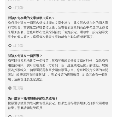
回頂端
我該如何在我的文章後增加簽名？
您必須先建立一個簽名檔後才能在文章中增加，建立簽名檔在您的個人資
料管理台。當您建立好簽名檔之後，請在發表文章的頁面中勾選
附上簽名
來增加簽名。您也可以在會員控制台的「偏好設定」選項中，設定顯示文
章中的個人簽名，這樣每次發表文章時就會自動勾選相應選項。
回頂端
我該如何建立一個投票？
您可以很容易地建立一個投票，當您發表或者修改文章的時候，如果您有
相應的權限，您可以在頁面下方看到一個「建立票選活動」的標籤。您需
要為投票輸入一個票選問題和至少兩個票選項目。您可以設定投票的時間
限制（0 表示沒有時間限制）。對於投票的選項數目，討論區會有一個限
制，這由管理員設定決定。
回頂端
為什麼我不能增加更多的投票選項？
投票選項數量的限制由管理員設定。如果您覺得需要增加允許的投票選項
數量，那麼請聯繫管理員。
回頂端