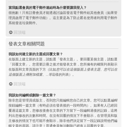
當我點選會員的電子郵件連結時為什麼要讓我登入？
很抱歉！只有註冊會員才能透過討論區發送電子郵件給其他會員（如果管
理員啟用了電子郵件功能）。這主要是為了防止匿名使用者利用電子郵件
系統發送垃圾郵件。
回頂端
發表文章相關問題
我該如何建立新的主題或回覆文章？
在版面上建立新的主題，請點選「發表主題」。要回覆某個主題，請點選
「回覆文章」。您需要註冊之後才能發表文章，您所擁有的權限列表顯示
在版面和文章頁面的下方（比如
您可以在這個版面上發表主題、您可以在
這個版面上傳附加檔案、...等
這樣的列表）。
回頂端
我該如何編輯或刪除一篇文章？
除非您是管理員或版主，否則您只能編輯您自己的文章。您可以點選
編輯
按鈕編輯一篇文章（有時必須在發表後的一段時間內）。如果有人已經回
覆過這篇文章，您修改後會在文章的下方留下一段編輯過後的記錄，這將
列出您修改的次數和時間。在沒有回覆的情況下不會顯示，在管理員和版
主修改的情況下也可能不會顯示，除非他們決定留下一段記錄說明他們編
輯文章的原因。請注意！普通會員無法刪除已經有人回覆的文章。