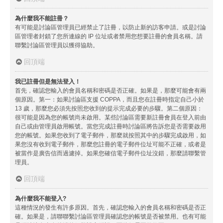
為什麼我不能註冊？
有可能是討論區管理員已經禁止了註冊，以防止新的訪客申請。或是討論
區管理者封鎖了您所連線的 IP 位址或者禁用您想要註冊的會員名稱。請
聯繫討論區管理員以獲得協助。
回頂端
我已註冊但是無法登入！
首先，確認您輸入的會員名稱和密碼是否正確。如果是，那麼可能會有兩
個原因。第一：如果討論區支援 COPPA，而且您在註冊時指定自己小於
13 歲，那麼您必須先按照您收到的提示完成必要的步驟。第二個原因：
很可能是因為您的帳號尚未啟用。某些討論區需要新註冊會員在登入前由
自己或由管理員啟用帳號。當您完成註冊時討論區將告訴您是否需要啟用
您的帳號。如果您收到了電子郵件，那麼就按照其中的步驟完成啟用，如
果您沒有收到電子郵件，那麼您註冊的電子郵件位址可能不正確，或者是
被當作是廣告信而過濾掉。如果您確信電子郵件位址沒錯，那麼請聯繫管
理員。
回頂端
為什麼我不能登入?
這種情況的發生有許多原因。首先，確認您輸入的會員名稱和密碼是否正
確。如果是，請聯聯繫討論區管理員確認您的帳號是否被禁用。也有可能