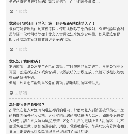
是網站擁有者在後端的組態設定錯誤，而他們需要做修正。
回頂端
我過去已經註冊（登入）過，但是現在卻無法登入？！
很有可能管理員由於某種原因，停用或刪除了您的帳號。有些討論區會利
用每隔一段時間移除從未發文的會員做法來減少資料量。如果是這個原
因，那麼請重新註冊並參與更多的討論。
回頂端
我忘記了我的密碼！
不必慌張！當您忘記了自己的密碼，可以很容易重新設定。只要您到登入
頁面，點選
我忘記了我的密碼
，依照說明的步驟完成，您就可以很快地獲
得新的隨機密碼。
但是，如果您不能夠重設您的密碼，請聯繫討論區管理員。
回頂端
為什麼我會自動登出？
如果您在登入時沒有勾選
記得我
的選項，那麼您登入討論區後只能在一定
的時間內保持登入狀態。這樣能防止您的帳號被他人誤用。如果要保持登
入狀態，請在登入時勾選
記得我
。若您在共用的電腦上登入討論區，則不
建議您這麼做，例如在圖書館、網咖、電腦教室等。如果您沒有看到這個
選項，那麼表示討論區管理員已經關閉了這項功能。