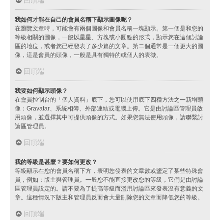
我如何才能在自己的會員名稱下顯示圖像呢？
在瀏覽文章時，可能會有兩個圖像和會員名稱一塊顯示。第一個是和您的
等級相關的圖像，一般以星星、方塊或小圓點的形式，顯示您在這個討論
區的地位，或者您已經發表了多少篇的文章。第二個通常是一個更大的圖
像，這是會員的頭像，一般是具有獨特的或個人的表徵。
回頂端
我要如何顯示頭像？
在會員控制台的「個人資料」底下，您可以使用底下四種方法之一新增頭
像：Gravatar、系統相簿、外部連結或電腦上傳。它是由討論區管理員啟
用頭像，並選擇其中可提供頭像的方式。如果您無法使用頭像，請聯繫討
論區管理員。
回頂端
我的等級是甚麼？要如何更改？
等級顯示在您的會員名稱下方，表明您發表的文章數或鑒定了某些特殊會
員，例如：版主與管理員。一般您不能直接更改您的等級，它們是由討論
區管理員設定的。請不要為了提高等級而濫用討論區來發表沒有意義的文
章。這種情況下版主和管理員反而會大量刪除您的文章而降低您的等級。
回頂端