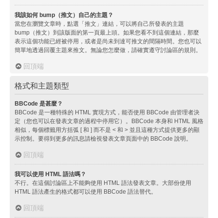
我該如何 bump（推文）自己的主題？
當您在瀏覽文章時，點選「推文」連結，可以將自己所發表的主題
bump（推文）到該版面的第一頁最上頭。如果您看不到這個連結，那麼
表示這個功能已經被停用，或者是尚未到達可推文的間隔時間。您也可以
簡單地透過回覆主題來推文。無論您怎麼做，請確實遵守討論區的規則。
回頂端
格式和主題類型
BBCode 是甚麼？
BBCode 是一種特殊的 HTML 實現方式，能否使用 BBCode 由管理者決
定（您也可以在發表文章的過程中停用它）。BBCode 本身和 HTML 風格
相似，每個標籤用方括弧 [ 和 ] 而不是 < 和 > 並且這種方式提供更多的顯
示控制。要得到更多的訊息請檢視發表文章頁面中的 BBCode 說明。
回頂端
我可以使用 HTML 語法嗎？
不行。在這個討論區上不能夠使用 HTML 語法發表文章。大部份使用
HTML 語法產生的格式都可以使用 BBCode 語法替代。
回頂端