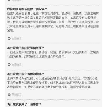
我該如何編輯或刪除一個投票？
投票只能由發表者，版主，或管理員修改。要編輯一個投票，請點選編輯
該主題的第一篇文章；投票的相關設定總是在此。如果還沒有人參與投
票，會員可以刪除投票或編輯投票選項，但是一旦已經有人參與投票，就
只有版主或管理員可以編輯或刪除它。這是為了防止在投票中途修改投票
選項。
回頂端
為什麼我不能訪問這個版面？
一些版面是限制訪問的。要檢視、閱讀、發表或執行其他的動作，您需要
特別的權限。請聯繫版主或管理員允許您使用。
回頂端
為什麼我不能上傳附加檔案？
上傳附加檔案的功能，可以通過版面/會員/會員群組來設定。管理員可能
不允許在某些版面上傳附加檔案，或者只允許討論區管理人員在版面上發
表附加檔案。如果您不確定為什麼上傳附加檔案，請與管理員聯繫。
回頂端
為什麼我收到了一個警告？