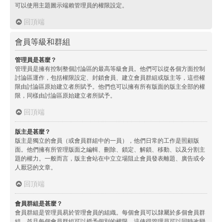
可以使用主題圖示端賴管理員的權限設定。
回頂端
會員等級和群組
管理員是甚麼？
管理員是擁有控制整個討論區的最高等級會員。他們可以從各個方面控制
討論區運作，包括權限設定、封鎖會員、建立會員群組或版主等，這些權
限由討論區原始建立者所賦予。他們也可以擁有所有版面的版主全部的權
限，同樣由討論區原始建立者所賦予。
回頂端
版主是甚麼？
版主是獨立的會員（或會員群組中的一員），他們日常的工作是照顧版
面。他們擁有所管理版面之編輯、刪除、鎖定、解鎖、移動、以及分割主
題的權力。一般而言，版主會站在中立立場阻止會員發表離題、廣告或令
人厭惡的文章。
回頂端
會員群組是甚麼？
會員群組是管理員易於管理會員的組織。每個會員可以隸屬於多個會員群
組，並且每個會員群組可以授予個別的權限。這使得管理員可以同時改變