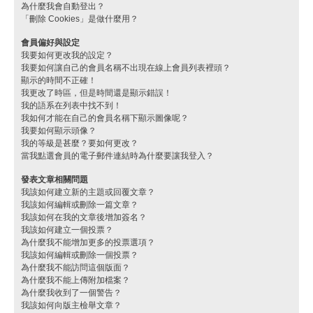
為什麼我會自動登出？
「刪除 Cookies」是做什麼用？
會員偏好與設定
我要如何更改我的設定？
我要如何讓自己的會員名稱不出現在線上會員列表裡頭？
顯示的時間不正確！
我更改了時區，但是時間還是顯示錯誤！
我的語系在列表中找不到！
我如何才能在自己的會員名稱下顯示圖像呢？
我要如何顯示頭像？
我的等級是甚麼？要如何更改？
當我點選會員的電子郵件連結時為什麼要讓我登入？
發表文章相關問題
我該如何建立新的主題或回覆文章？
我該如何編輯或刪除一篇文章？
我該如何在我的文章後增加簽名？
我該如何建立一個投票？
為什麼我不能增加更多的投票選項？
我該如何編輯或刪除一個投票？
為什麼我不能訪問這個版面？
為什麼我不能上傳附加檔案？
為什麼我收到了一個警告？
我該如何向版主檢舉文章？