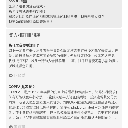
phpBB 問題
誰寫了這個討論區程式？
為何沒有我需要的功能？
關於這個討論區上的濫用或法律上的相關事務，我該向誰反映？
我要如何聯繫討論區管理員？
登入和註冊問題
為什麼我需要註冊？
您不一定要註冊，這要看管理員是否設定您需要註冊後才能發表文章。但
是，註冊將給您更多不同於訪客的權限，例如設定頭像、收發私人訊息、
收發 電子郵件 以及申請加入會員群組、...等。註冊只需要花您少許時間，
所以建議您註冊。
回頂端
COPPA 是甚麼？
COPPA，是指 1998 年美國的兒童上線隱私和保護條例。這條法律要求任
何有可能收集年齡小於 13 歲的未成年人資訊的網站，必須獲得其父母的
同意，或者其他合法監護人的容許。如果您不能確認您的註冊是否得遵守
此法律，請聯繫律師以獲得援助。請注意 phpBB Limited 和討論區的擁有
者，並不會提供法律諮詢，也不為各種法律事件提供幫助，除非有問題概
述，如：「我要與誰聯繫有關與此討論區相關的濫用和或法律問題？」。
回頂端