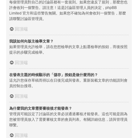
每個管理員對自己的討論區都有一套規則。如果您違反了規則，那麼您也
許會收到一個警告。請注意！這是討論區管理人員的決定，phpBB
Limited 官方和這些警告無關。如果您不確知為何會收到一個警告，那麼
請聯繫討論區管理員。
回頂端
我該如何向版主檢舉文章？
如果管理員允許檢舉，請在您想檢舉的文章上點選檢舉的按鈕，而後按照
提示的步驟完成檢舉。
回頂端
在發表主題的時候顯示的「儲存」按鈕是做什麼用的？
這允許您保存草稿而得以在日後完成與發表。重新裝載文章的功能請到會
員控制台搜尋。
回頂端
為什麼我的文章需要審核後才能發表？
管理員可能設定了討論區的文章必須通過審核才能發表。這也可能是因為
您被管理員放入了需要審核文章的會員列表。有關詳細信息，請與管理員
聯繫。
回頂端