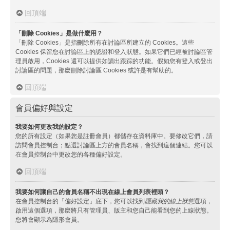
回頂端
「刪除 Cookies」是做什麼用？
「刪除 Cookies」是指刪除所有在討論區所建立的 Cookies。這些
Cookies 保留您在討論區上的認證和登入狀態。如果它們已經被討論區管
理員啟用，Cookies 還可以提供如讀出跟踪的功能。假如您有登入或登出
討論區的問題，那麼刪除討論區 Cookies 或許是有幫助的。
回頂端
會員偏好與設定
我要如何更改我的設定？
您的所有設定（如果您是註冊會員）都儲存在資料庫中。要修改它們，請
訪問會員控制台；點選討論區上方的會員名稱，會找到這個連結。您可以
在會員控制台中更改您的各種偏好設定。
回頂端
我要如何讓自己的會員名稱不出現在線上會員列表裡頭？
在會員控制台的「偏好設定」底下，您可以找到
隱藏我的線上狀態
選項，
啟用這個選項，那麼將只有管理員、版主和您自己能看到您的上線狀態。
您將會顯示為隱形會員。