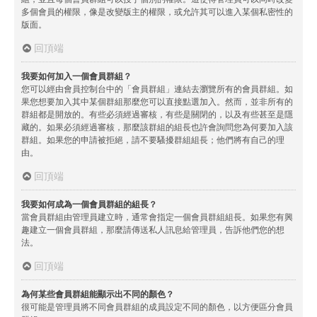
多個會員的權限，像是改變版主的權限，或允許其可以進入某個私密性的
版面。
回頂端
我要如何加入一個會員群組？
您可以經由會員控制台中的「會員群組」連結去瀏覽所有的會員群組。如
果您想要加入其中某個群組那麼您可以直接點選加入。然而，並非所有的
群組都是開放的。有些必須經過審核，有些是關閉的，以及有些甚至是隱
藏的。如果必須經過審核，那麼該群組的組長也許會詢問您為何要加入該
群組。如果您的申請被拒絕，請不要騷擾群組組長；他們將有自己的理
由。
回頂端
我要如何成為一個會員群組的組長？
當會員群組由管理員建立時，通常會指定一個會員群組組長。如果您有興
趣建立一個會員群組，那麼請傳送私人訊息給管理員，告訴他們您的想
法。
回頂端
為何某些會員群組能顯示出不同的顏色？
很可能是管理員將不同會員群組的成員設定不同的顏色，以方便區分會員