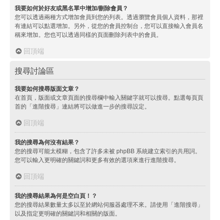
我要如何於好友或黑名單中增加/刪除會員？
您可以透過兩種方式增加會員到您的列表。透過瀏覽會員個人資料，那裡
有連結可以點選增加。另外，從您的會員控制台，您可以直接輸入會員名
稱來增加。您也可以透過同樣的頁面刪除列表中的會員。
回頂端
搜尋討論區
我要如何搜尋版面文章？
在首頁，版面或文章頁面的搜尋欄中輸入關鍵字就可以搜尋。點選每頁頁
首的「進階搜尋」連結將可以做進一步的搜尋設定。
回頂端
我的搜尋為何沒有結果？
您的搜尋可能太模糊，包含了許多未被 phpBB 系統建立索引的共用詞。
您可以輸入更明確的關鍵詞和更多有效的選項來進行進階搜尋。
回頂端
我的搜尋結果為何是空白頁！？
您的搜尋結果數量太多以至於網站伺服器處理不來。請使用「進階搜尋」
以及指定更明確的關鍵詞和相關的版面。