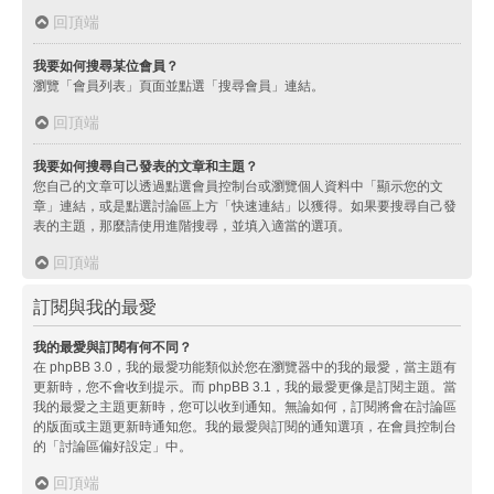
回頂端
我要如何搜尋某位會員？
瀏覽「會員列表」頁面並點選「搜尋會員」連結。
回頂端
我要如何搜尋自己發表的文章和主題？
您自己的文章可以透過點選會員控制台或瀏覽個人資料中「顯示您的文
章」連結，或是點選討論區上方「快速連結」以獲得。如果要搜尋自己發
表的主題，那麼請使用進階搜尋，並填入適當的選項。
回頂端
訂閱與我的最愛
我的最愛與訂閱有何不同？
在 phpBB 3.0，我的最愛功能類似於您在瀏覽器中的我的最愛，當主題有
更新時，您不會收到提示。而 phpBB 3.1，我的最愛更像是訂閱主題。當
我的最愛之主題更新時，您可以收到通知。無論如何，訂閱將會在討論區
的版面或主題更新時通知您。我的最愛與訂閱的通知選項，在會員控制台
的「討論區偏好設定」中。
回頂端