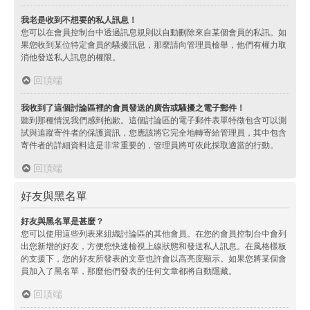
我老是收到不想要的私人訊息！
您可以在會員控制台中透過訊息規則以自動刪除來自某個會員的私訊。如
果您收到某位特定會員的騷擾訊息，那麼請向管理員檢舉，他們有權力取
消他發送私人訊息的權限。
回頂端
我收到了這個討論區裡的會員發送的廣告或騷擾之電子郵件！
聽到那種情況我們感到抱歉。這個討論區的電子郵件表單特徵包含可以測
試與追蹤寄件者的保護資訊，您應該將它完全地轉寄給管理員，其中包含
寄件者的詳細資料這是非常重要的，管理員將可依此採取適當的行動。
回頂端
好友與黑名單
好友與黑名單是甚麼？
您可以使用這些列表來組織討論區的其他會員。在您的會員控制台中會列
出您新增的好友，方便您快速檢視上線狀態和發送私人訊息。在風格樣板
的支援下，您的好友所發表的文章也許會以高亮度顯示。如果您將某個會
員加入了黑名單，那麼他們發表的任何文章都將自動隱藏。
回頂端