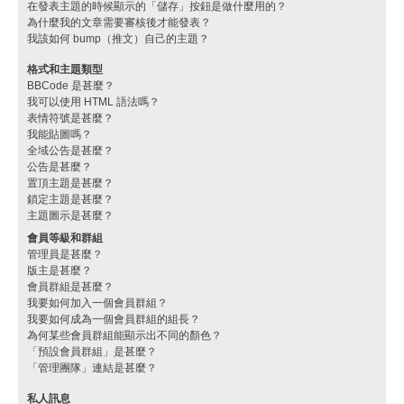
在發表主題的時候顯示的「儲存」按鈕是做什麼用的？
為什麼我的文章需要審核後才能發表？
我該如何 bump（推文）自己的主題？
格式和主題類型
BBCode 是甚麼？
我可以使用 HTML 語法嗎？
表情符號是甚麼？
我能貼圖嗎？
全域公告是甚麼？
公告是甚麼？
置頂主題是甚麼？
鎖定主題是甚麼？
主題圖示是甚麼？
會員等級和群組
管理員是甚麼？
版主是甚麼？
會員群組是甚麼？
我要如何加入一個會員群組？
我要如何成為一個會員群組的組長？
為何某些會員群組能顯示出不同的顏色？
「預設會員群組」是甚麼？
「管理團隊」連結是甚麼？
私人訊息