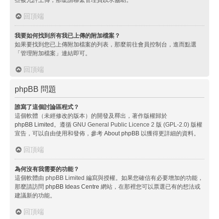
回頂端
我要如何找到所有我已上傳的附加檔案？
如果要找到您已上傳附加檔案的列表，那麼前往會員控制台，進而點選
「管理附加檔案」連結即可。
回頂端
phpBB 問題
誰寫了這個討論區程式？
這個軟體（未經修改的版本）的開發及釋出，著作版權歸於
phpBB Limited
。遵循 GNU General Public Licence 2 版 (GPL-2.0) 版權
宣告，可以自由使用和發佈，參考
About phpBB
以獲得更詳細的資料。
回頂端
為何沒有我需要的功能？
這個軟體由 phpBB Limited 編寫與授權。如果您確信有必要增加的功能，
那麼請訪問
phpBB Ideas Centre
網站，在那裡您可以票選已有的想法或
建議新的功能。
回頂端