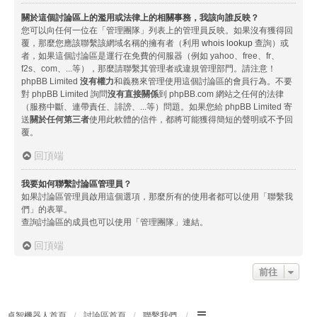
關於這個討論區上的濫用或法律上的相關事務，我該向誰反映？
您可以向任何一位在「管理團隊」列表上的管理員反映。如果沒有獲得回
覆，那麼您應該聯繫該網域名稱的擁有者（利用
whois lookup
查詢）或
者，如果這個討論區是運行在免費的伺服器（例如 yahoo、free、fr、
f2s、com、...等），那麼請聯繫其管理者或違規管理部門。請注意！
phpBB Limited
沒有權力
和義務來管理使用這個討論區的會員行為。不要
對 phpBB Limited 詢問
沒有直接關係
到 phpBB.com 網站之任何的法律
（服務中斷、連帶責任、誹謗、...等）問題。如果您給 phpBB Limited 寄
送
關於任何第三者
使用此軟體的信件，都將可能獲得簡短的聲明或不予回
覆。
回頂端
我要如何聯繫討論區管理員？
如果討論區管理員啟用這個選項，那麼所有的使用者都可以使用「聯繫我
們」的表單。
查詢討論區的成員也可以使用「管理團隊」連結。
回頂端
前往
卓智機器人首頁
討論區首頁
聯繫我們