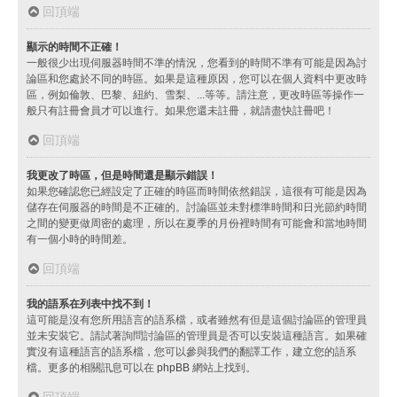
回頂端
顯示的時間不正確！
一般很少出現伺服器時間不準的情況，您看到的時間不準有可能是因為討
論區和您處於不同的時區。如果是這種原因，您可以在個人資料中更改時
區，例如倫敦、巴黎、紐約、雪梨、...等等。請注意，更改時區等操作一
般只有註冊會員才可以進行。如果您還未註冊，就請盡快註冊吧！
回頂端
我更改了時區，但是時間還是顯示錯誤！
如果您確認您已經設定了正確的時區而時間依然錯誤，這很有可能是因為
儲存在伺服器的時間是不正確的。討論區並未對標準時間和日光節約時間
之間的變更做周密的處理，所以在夏季的月份裡時間有可能會和當地時間
有一個小時的時間差。
回頂端
我的語系在列表中找不到！
這可能是沒有您所用語言的語系檔，或者雖然有但是這個討論區的管理員
並未安裝它。請試著詢問討論區的管理員是否可以安裝這種語言。如果確
實沒有這種語言的語系檔，您可以參與我們的翻譯工作，建立您的語系
檔。更多的相關訊息可以在
phpBB
網站上找到。
回頂端